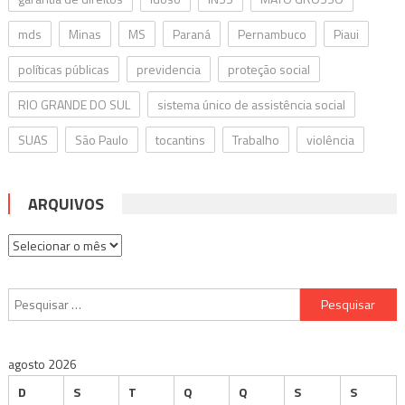
mds
Minas
MS
Paraná
Pernambuco
Piaui
políticas públicas
previdencia
proteção social
RIO GRANDE DO SUL
sistema único de assistência social
SUAS
São Paulo
tocantins
Trabalho
violência
ARQUIVOS
Arquivos
Pesquisar
por:
agosto 2026
D
S
T
Q
Q
S
S