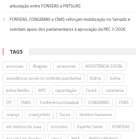
articulação entre FONSEAS e FNTSUAS
FONSEAS, CONGEMAS e CNAS reforçam mobilização no Senado e
solicitam apoio dos parlamentares à aprovação da PEC 7/2026
TAGS
acessuas
Alagoas
amazonas
ASSISTÊNCIA SOCIAL
assistência social no contexto pandemia
Bahia
bolsa
bolsa família
BPC
capacitação
Ceará
cidadania
CIT
CNAS
Conferência Estadual
CONGEMAS
CRAS
criança
criança feliz
Curso
direitos humanos
em defesa do suas
encontro
Espirito Santo
FONSEAS
garantia de direitos
idoso
INSS
MATO GROSSO