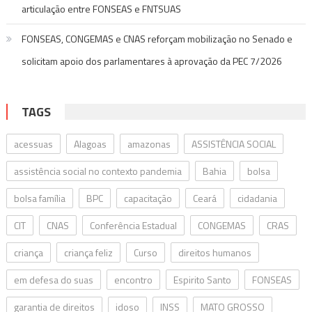
articulação entre FONSEAS e FNTSUAS
FONSEAS, CONGEMAS e CNAS reforçam mobilização no Senado e
solicitam apoio dos parlamentares à aprovação da PEC 7/2026
TAGS
acessuas
Alagoas
amazonas
ASSISTÊNCIA SOCIAL
assistência social no contexto pandemia
Bahia
bolsa
bolsa família
BPC
capacitação
Ceará
cidadania
CIT
CNAS
Conferência Estadual
CONGEMAS
CRAS
criança
criança feliz
Curso
direitos humanos
em defesa do suas
encontro
Espirito Santo
FONSEAS
garantia de direitos
idoso
INSS
MATO GROSSO