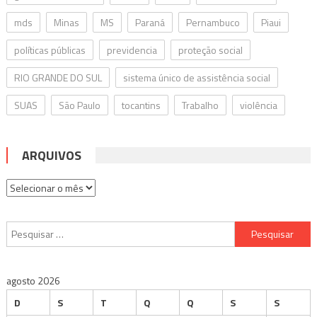
mds
Minas
MS
Paraná
Pernambuco
Piaui
políticas públicas
previdencia
proteção social
RIO GRANDE DO SUL
sistema único de assistência social
SUAS
São Paulo
tocantins
Trabalho
violência
ARQUIVOS
Arquivos
Pesquisar
por:
agosto 2026
D
S
T
Q
Q
S
S