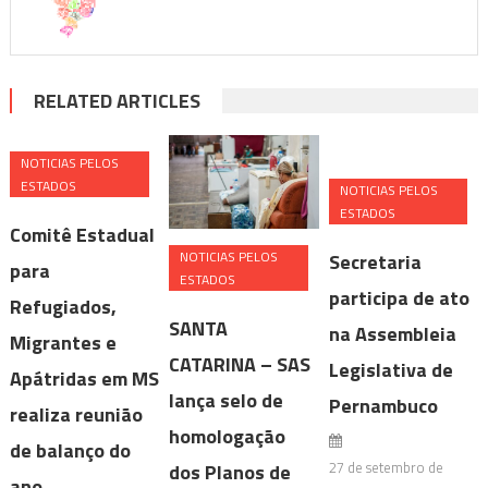
RELATED ARTICLES
NOTICIAS PELOS
ESTADOS
NOTICIAS PELOS
ESTADOS
Comitê Estadual
NOTICIAS PELOS
Secretaria
para
ESTADOS
participa de ato
Refugiados,
SANTA
na Assembleia
Migrantes e
CATARINA – SAS
Legislativa de
Apátridas em MS
lança selo de
Pernambuco
realiza reunião
homologação
de balanço do
27 de setembro de
dos Planos de
ano