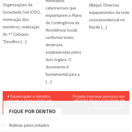
municípios
Organizações da
(Alepe). Diversos
catarinenses que
Sociedade Civil (OSC),
equipamentos da rede
implantarem o Plano
nomeação dos
sosioassistencial no
de Contingência da
membros, realização
Recife […]
Assistência Social,
do 1º Colóquio
conforme todas
“Desafios […]
diretrizes
estabelecidas pelos
dois órgãos. O
documento é
fundamental para a
[…]
Navegação
Governador e ministro
Projeto inscreve pessoas em
situação de rua e usuárias de
lançam o Criança Feliz em
drogas em cursos
de
Alagoas nesta quarta-feira
profissionalizantes
FIQUE POR DENTRO
Post
Notícias pelos estados