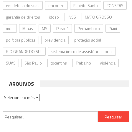
em defesa do suas
encontro
Espirito Santo
FONSEAS
garantia de direitos
idoso
INSS
MATO GROSSO
mds
Minas
MS
Paraná
Pernambuco
Piaui
políticas públicas
previdencia
proteção social
RIO GRANDE DO SUL
sistema único de assistência social
SUAS
São Paulo
tocantins
Trabalho
violência
ARQUIVOS
Arquivos
Pesquisar
por: