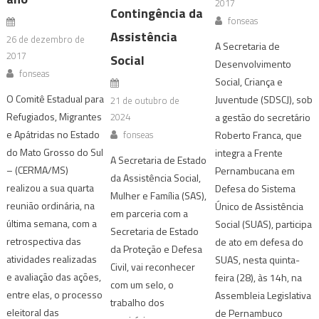
2017
Contingência da
fonseas
Assistência
26 de dezembro de
A Secretaria de
2017
Social
Desenvolvimento
fonseas
Social, Criança e
O Comitê Estadual para
Juventude (SDSCJ), sob
21 de outubro de
Refugiados, Migrantes
2024
a gestão do secretário
e Apátridas no Estado
fonseas
Roberto Franca, que
do Mato Grosso do Sul
integra a Frente
A Secretaria de Estado
– (CERMA/MS)
Pernambucana em
da Assistência Social,
realizou a sua quarta
Defesa do Sistema
Mulher e Família (SAS),
reunião ordinária, na
Único de Assistência
em parceria com a
última semana, com a
Social (SUAS), participa
Secretaria de Estado
retrospectiva das
de ato em defesa do
da Proteção e Defesa
atividades realizadas
SUAS, nesta quinta-
Civil, vai reconhecer
e avaliação das ações,
feira (28), às 14h, na
com um selo, o
entre elas, o processo
Assembleia Legislativa
trabalho dos
eleitoral das
de Pernambuco