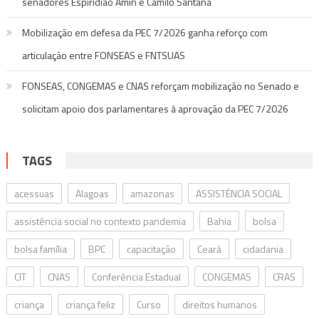
senadores Espiridião Amin e Camilo Santana
Mobilização em defesa da PEC 7/2026 ganha reforço com
articulação entre FONSEAS e FNTSUAS
FONSEAS, CONGEMAS e CNAS reforçam mobilização no Senado e
solicitam apoio dos parlamentares à aprovação da PEC 7/2026
TAGS
acessuas
Alagoas
amazonas
ASSISTÊNCIA SOCIAL
assistência social no contexto pandemia
Bahia
bolsa
bolsa família
BPC
capacitação
Ceará
cidadania
CIT
CNAS
Conferência Estadual
CONGEMAS
CRAS
criança
criança feliz
Curso
direitos humanos