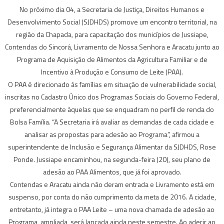
No próximo dia 04, a Secretaria de Justiça, Direitos Humanos e
Desenvolvimento Social (SJDHDS) promove um encontro territorial, na
região da Chapada, para capacitação dos municípios de Jussiape,
Contendas do Sincorá, Livramento de Nossa Senhora e Aracatu junto ao
Programa de Aquisição de Alimentos da Agricultura Familiar e de
Incentivo à Produção e Consumo de Leite (PAA).
O PAA é direcionado às famílias em situação de vulnerabilidade social,
inscritas no Cadastro Único dos Programas Sociais do Governo Federal,
preferencialmente àquelas que se enquadram no perfil de renda do
Bolsa Família. “A Secretaria irá avaliar as demandas de cada cidade e
analisar as propostas para adesão ao Programa”, afirmou a
superintendente de Inclusão e Segurança Alimentar da SJDHDS, Rose
Ponde. Jussiape encaminhou, na segunda-feira (20), seu plano de
adesão ao PAA Alimentos, que já foi aprovado.
Contendas e Aracatu ainda não deram entrada e Livramento está em
suspenso, por conta do não cumprimento da meta de 2016. A cidade,
entretanto, já integra o PAA Leite – uma nova chamada de adesão ao
Programa, ampliada, será lançada ainda neste semestre. Ao aderir ao