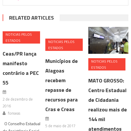
RELATED ARTICLES
NOTICIAS PELOS
ESTADOS
NOTICIAS PELOS
ESTADOS
Ceas/PR lança
Municípios de
NOTICIAS PELOS
manifesto
ESTADOS
Alagoas
contrário a PEC
recebem
MATO GROSSO:
55
repasse de
Centro Estadual
recursos para
de Cidadania
2 de dezembro de
2016
Cras e Creas
realizou mais de
fonseas
144 mil
O Conselho Estadual
5 de maio de 2017
atendimentos
de Assistência Social