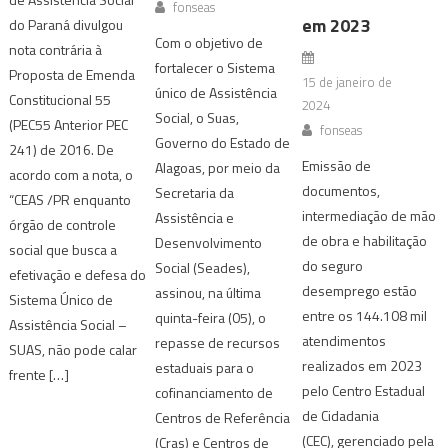
fonseas
em 2023
do Paraná divulgou
Com o objetivo de
nota contrária à
fortalecer o Sistema
Proposta de Emenda
15 de janeiro de
único de Assistência
Constitucional 55
2024
Social, o Suas,
(PEC55 Anterior PEC
fonseas
Governo do Estado de
241) de 2016. De
Emissão de
Alagoas, por meio da
acordo com a nota, o
documentos,
Secretaria da
“CEAS /PR enquanto
intermediação de mão
Assistência e
órgão de controle
de obra e habilitação
Desenvolvimento
social que busca a
do seguro
Social (Seades),
efetivação e defesa do
desemprego estão
assinou, na última
Sistema Único de
entre os 144.108 mil
quinta-feira (05), o
Assistência Social –
atendimentos
repasse de recursos
SUAS, não pode calar
realizados em 2023
estaduais para o
frente […]
pelo Centro Estadual
cofinanciamento de
de Cidadania
Centros de Referência
(CEC), gerenciado pela
(Cras) e Centros de