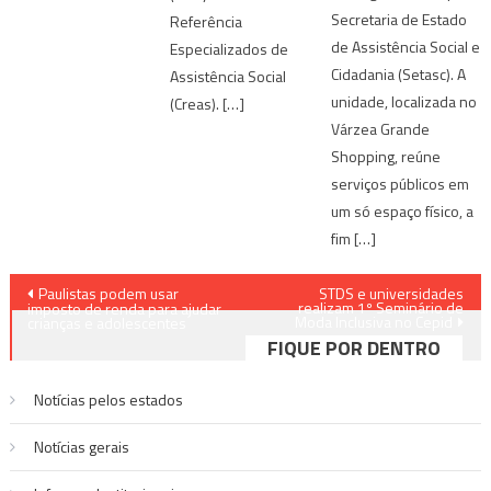
Secretaria de Estado
Referência
de Assistência Social e
Especializados de
Cidadania (Setasc). A
Assistência Social
unidade, localizada no
(Creas). […]
Várzea Grande
Shopping, reúne
serviços públicos em
um só espaço físico, a
fim […]
Navegação
Paulistas podem usar
STDS e universidades
realizam 1º Seminário de
imposto de renda para ajudar
Moda Inclusiva no Cepid
de
crianças e adolescentes
FIQUE POR DENTRO
Post
Notícias pelos estados
Notí­cias gerais