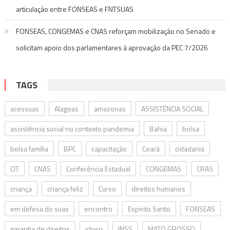
articulação entre FONSEAS e FNTSUAS
FONSEAS, CONGEMAS e CNAS reforçam mobilização no Senado e
solicitam apoio dos parlamentares à aprovação da PEC 7/2026
TAGS
acessuas
Alagoas
amazonas
ASSISTÊNCIA SOCIAL
assistência social no contexto pandemia
Bahia
bolsa
bolsa família
BPC
capacitação
Ceará
cidadania
CIT
CNAS
Conferência Estadual
CONGEMAS
CRAS
criança
criança feliz
Curso
direitos humanos
em defesa do suas
encontro
Espirito Santo
FONSEAS
garantia de direitos
idoso
INSS
MATO GROSSO