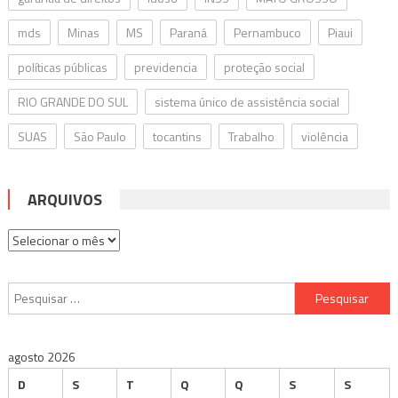
mds
Minas
MS
Paraná
Pernambuco
Piaui
políticas públicas
previdencia
proteção social
RIO GRANDE DO SUL
sistema único de assistência social
SUAS
São Paulo
tocantins
Trabalho
violência
ARQUIVOS
Arquivos
Pesquisar
por:
agosto 2026
D
S
T
Q
Q
S
S