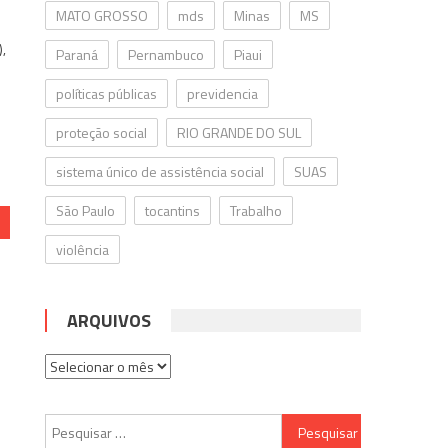
MATO GROSSO
mds
Minas
MS
),
Paraná
Pernambuco
Piaui
políticas públicas
previdencia
proteção social
RIO GRANDE DO SUL
sistema único de assistência social
SUAS
São Paulo
tocantins
Trabalho
violência
ARQUIVOS
Arquivos
Pesquisar