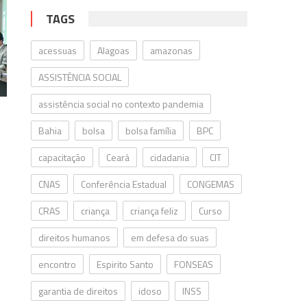
TAGS
acessuas
Alagoas
amazonas
ASSISTÊNCIA SOCIAL
assistência social no contexto pandemia
Bahia
bolsa
bolsa família
BPC
capacitação
Ceará
cidadania
CIT
CNAS
Conferência Estadual
CONGEMAS
CRAS
criança
criança feliz
Curso
direitos humanos
em defesa do suas
encontro
Espirito Santo
FONSEAS
garantia de direitos
idoso
INSS