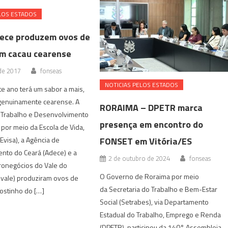
LOS ESTADOS
ece produzem ovos de
m cacau cearense
 de 2017
fonseas
NOTICIAS PELOS ESTADOS
e ano terá um sabor a mais,
genuinamente cearense. A
RORAIMA – DPETR marca
o Trabalho e Desenvolvimento
presença em encontro do
, por meio da Escola de Vida,
FONSET em Vitória/ES
Evisa), a Agência de
nto do Ceará (Adece) e a
2 de outubro de 2024
fonseas
ronegócios do Vale do
O Governo de Roraima por meio
ivale) produziram ovos de
da Secretaria do Trabalho e Bem-Estar
ostinho do […]
Social (Setrabes), via Departamento
Estadual do Trabalho, Emprego e Renda
(DPETR), participou da 140° Assembleia