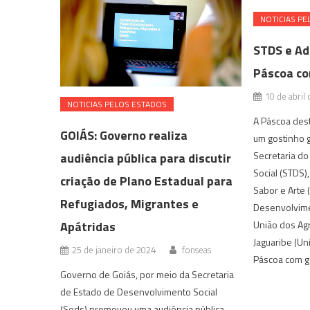
NOTICIAS PE
STDS e Ad
Páscoa co
10 de abril
NOTICIAS PELOS ESTADOS
A Páscoa dest
GOIÁS: Governo realiza
um gostinho 
Secretaria d
audiência pública para discutir
Social (STDS)
criação de Plano Estadual para
Sabor e Arte (
Refugiados, Migrantes e
Desenvolvime
Apátridas
União dos Ag
Jaguaribe (Un
25 de janeiro de 2024
fonseas
Páscoa com g
Governo de Goiás, por meio da Secretaria
de Estado de Desenvolvimento Social
(Seds) promoveu uma audiência pública