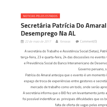
NOTICIAS PELOS ESTADOS
Secretária Patrícia Do Amaral
Desemprego Na AL
22 de maio de 2017
fonseas
Comment(0)
A secretária do Trabalho e Assistência Social (Setas), Pat
terça-feira, 23 e quarta-feira, 24 das discussões no event
e Previdência Social do Banco Interamericano de Desenvol
Governo peruano, s
Patrícia do Amaral antecipa que o evento é um momento í
espaço de troca de experiências entre gestores e secretár
mercado de trabalho como um todo, onde serão apre
A secretária informa que o BID fez um levantamento junto 
foi possível indentificar as principais dificuldades que o
falta de oferta de vagas pelas emp