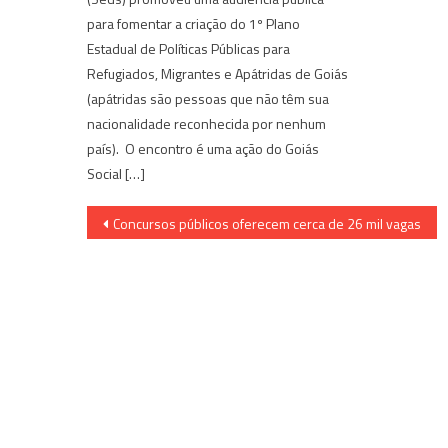
para fomentar a criação do 1º Plano
Estadual de Políticas Públicas para
Refugiados, Migrantes e Apátridas de Goiás
(apátridas são pessoas que não têm sua
nacionalidade reconhecida por nenhum
país). O encontro é uma ação do Goiás
Social […]
Navegação
Concursos públicos oferecem cerca de 26 mil vagas
de
Post