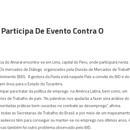
 Participa De Evento Contra O
rícia do Amaral encontra-se em Lima, capital do Peru, onde participará nesta
o: Os mercados de Diálogo organizados pela Divisão de Mercados de Trabal
vimento (BID). A gestora da Pasta está naquele País a convite do BID e do
em ônus para o Estado do Tocantins.
mpar para tratar da política de emprego na América Latina, bem como, um
ios de Trabalho do país. “As palestras nos ajudarão a fazer uma análise do
sentadas práticas bem-sucedias no combate ao desemprego”, afirma.
a todas as Secretarias de Trabalho do Brasil, e por meio de um mapeament
s brasileiros têm para conseguir ou manter-se no emprego nos últimos anos. 
resas também foi outro problema observado pelo BID.