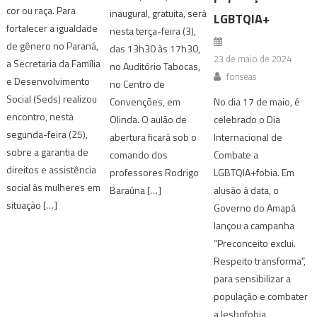
cor ou raça. Para
inaugural, gratuita, será
LGBTQIA+
fortalecer a igualdade
nesta terça-feira (3),
de gênero no Paraná,
das 13h30 às 17h30,
23 de maio de 2024
a Secretaria da Família
no Auditório Tabocas,
fonseas
e Desenvolvimento
no Centro de
Social (Seds) realizou
No dia 17 de maio, é
Convenções, em
encontro, nesta
celebrado o Dia
Olinda. O aulão de
segunda-feira (25),
Internacional de
abertura ficará sob o
sobre a garantia de
Combate a
comando dos
direitos e assistência
LGBTQIA+fobia. Em
professores Rodrigo
social às mulheres em
alusão à data, o
Baraúna […]
situação […]
Governo do Amapá
lançou a campanha
“Preconceito exclui.
Respeito transforma”,
para sensibilizar a
população e combater
a lesbofobia,