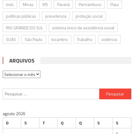
mds
Minas
MS
Paraná
Pernambuco
Piaui
políticas públicas
previdencia
proteção social
RIO GRANDE DO SUL
sistema único de assistência social
SUAS
São Paulo
tocantins
Trabalho
violência
ARQUIVOS
Arquivos
Pesquisar
por:
agosto 2026
D
S
T
Q
Q
S
S
1