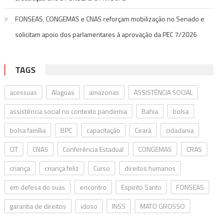
FONSEAS, CONGEMAS e CNAS reforçam mobilização no Senado e
solicitam apoio dos parlamentares à aprovação da PEC 7/2026
TAGS
acessuas
Alagoas
amazonas
ASSISTÊNCIA SOCIAL
assistência social no contexto pandemia
Bahia
bolsa
bolsa família
BPC
capacitação
Ceará
cidadania
CIT
CNAS
Conferência Estadual
CONGEMAS
CRAS
criança
criança feliz
Curso
direitos humanos
em defesa do suas
encontro
Espirito Santo
FONSEAS
garantia de direitos
idoso
INSS
MATO GROSSO