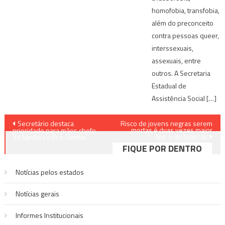
homofobia, transfobia,
além do preconceito
contra pessoas queer,
interssexuais,
assexuais, entre
outros. A Secretaria
Estadual de
Assistência Social […]
Navegação
Secretário destaca
Risco de jovens negras serem
mortas é duas vezes maior
prioridade para mães chefe
que o de brancas
de
de família no Pró-família
FIQUE POR DENTRO
Post
Notícias pelos estados
Notí­cias gerais
Informes Institucionais