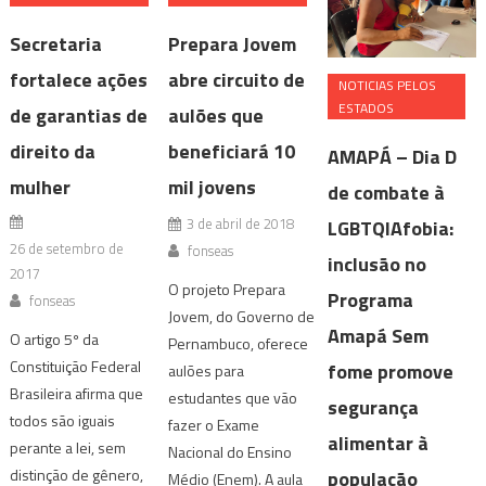
Secretaria
Prepara Jovem
fortalece ações
abre circuito de
NOTICIAS PELOS
ESTADOS
de garantias de
aulões que
direito da
beneficiará 10
AMAPÁ – Dia D
mulher
mil jovens
de combate à
3 de abril de 2018
LGBTQIAfobia:
26 de setembro de
fonseas
inclusão no
2017
O projeto Prepara
Programa
fonseas
Jovem, do Governo de
Amapá Sem
O artigo 5º da
Pernambuco, oferece
Constituição Federal
fome promove
aulões para
Brasileira afirma que
estudantes que vão
segurança
todos são iguais
fazer o Exame
alimentar à
perante a lei, sem
Nacional do Ensino
distinção de gênero,
população
Médio (Enem). A aula