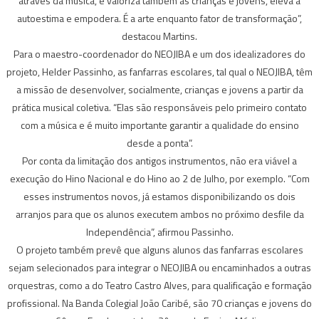
através da música, e valoriza também as crianças e jovens, eleva a
autoestima e empodera. É a arte enquanto fator de transformação”,
destacou Martins.
Para o maestro-coordenador do NEOJIBA e um dos idealizadores do
projeto, Helder Passinho, as fanfarras escolares, tal qual o NEOJIBA, têm
a missão de desenvolver, socialmente, crianças e jovens a partir da
prática musical coletiva. “Elas são responsáveis pelo primeiro contato
com a música e é muito importante garantir a qualidade do ensino
desde a ponta”.
Por conta da limitação dos antigos instrumentos, não era viável a
execução do Hino Nacional e do Hino ao 2 de Julho, por exemplo. “Com
esses instrumentos novos, já estamos disponibilizando os dois
arranjos para que os alunos executem ambos no próximo desfile da
Independência”, afirmou Passinho.
O projeto também prevê que alguns alunos das fanfarras escolares
sejam selecionados para integrar o NEOJIBA ou encaminhados a outras
orquestras, como a do Teatro Castro Alves, para qualificação e formação
profissional. Na Banda Colegial João Caribé, são 70 crianças e jovens do