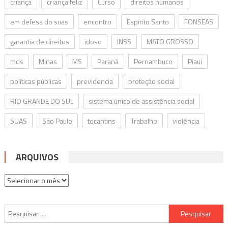
criança
criança feliz
Curso
direitos humanos
em defesa do suas
encontro
Espirito Santo
FONSEAS
garantia de direitos
idoso
INSS
MATO GROSSO
mds
Minas
MS
Paraná
Pernambuco
Piaui
políticas públicas
previdencia
proteção social
RIO GRANDE DO SUL
sistema único de assistência social
SUAS
São Paulo
tocantins
Trabalho
violência
ARQUIVOS
Arquivos
Pesquisar
por: