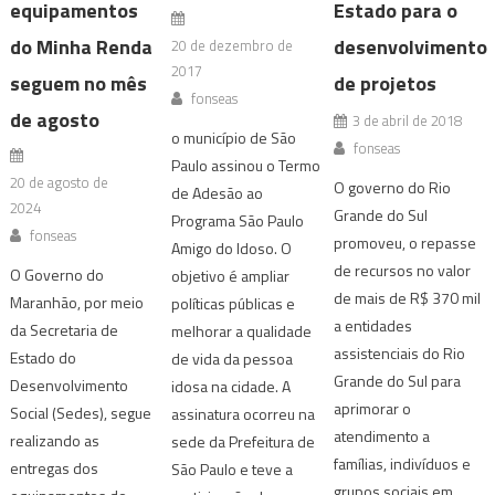
equipamentos
Estado para o
do Minha Renda
desenvolvimento
20 de dezembro de
2017
seguem no mês
de projetos
fonseas
de agosto
3 de abril de 2018
o município de São
fonseas
Paulo assinou o Termo
20 de agosto de
O governo do Rio
de Adesão ao
2024
Grande do Sul
Programa São Paulo
fonseas
promoveu, o repasse
Amigo do Idoso. O
de recursos no valor
O Governo do
objetivo é ampliar
de mais de R$ 370 mil
Maranhão, por meio
políticas públicas e
a entidades
da Secretaria de
melhorar a qualidade
assistenciais do Rio
Estado do
de vida da pessoa
Grande do Sul para
Desenvolvimento
idosa na cidade. A
aprimorar o
Social (Sedes), segue
assinatura ocorreu na
atendimento a
realizando as
sede da Prefeitura de
famílias, indivíduos e
entregas dos
São Paulo e teve a
grupos sociais em