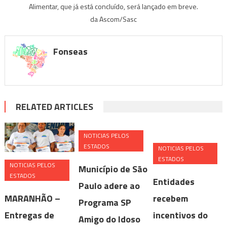
Alimentar, que já está concluído, será lançado em breve.
da Ascom/Sasc
Fonseas
RELATED ARTICLES
NOTICIAS PELOS
ESTADOS
NOTICIAS PELOS
ESTADOS
NOTICIAS PELOS
Município de São
ESTADOS
Entidades
Paulo adere ao
MARANHÃO –
recebem
Programa SP
Entregas de
incentivos do
Amigo do Idoso