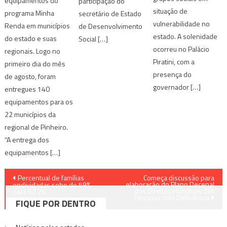
equipamentos do
participação do
situação de
programa Minha
secretário de Estado
vulnerabilidade no
Renda em municípios
de Desenvolvimento
estado. A solenidade
do estado e suas
Social […]
ocorreu no Palácio
regionais. Logo no
Piratini, com a
primeiro dia do mês
presença do
de agosto, foram
governador […]
entregues 140
equipamentos para os
22 municípios da
regional de Pinheiro.
“A entrega dos
equipamentos […]
Navegação
Percentual de famílias
Começa discussão para
elaboração do Plano Decenal
endividadas sobe de 59%
dos Direitos Humanos das
de
para 62,2%
Pessoas com Deficiência
FIQUE POR DENTRO
Post