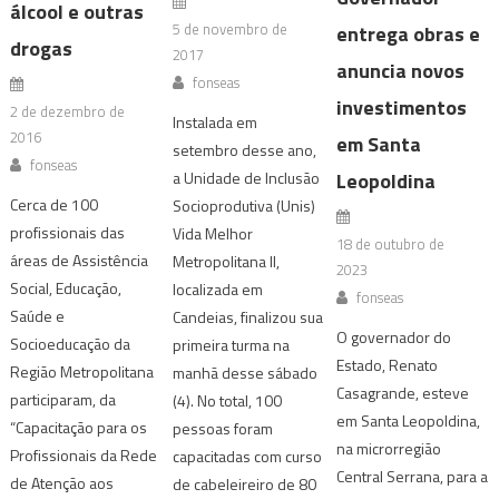
álcool e outras
5 de novembro de
entrega obras e
drogas
2017
anuncia novos
fonseas
investimentos
2 de dezembro de
Instalada em
2016
em Santa
setembro desse ano,
fonseas
Leopoldina
a Unidade de Inclusão
Cerca de 100
Socioprodutiva (Unis)
profissionais das
Vida Melhor
18 de outubro de
áreas de Assistência
Metropolitana II,
2023
Social, Educação,
localizada em
fonseas
Saúde e
Candeias, finalizou sua
O governador do
Socioeducação da
primeira turma na
Estado, Renato
Região Metropolitana
manhã desse sábado
Casagrande, esteve
participaram, da
(4). No total, 100
em Santa Leopoldina,
“Capacitação para os
pessoas foram
na microrregião
Profissionais da Rede
capacitadas com curso
Central Serrana, para a
de Atenção aos
de cabeleireiro de 80