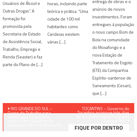
entrega de obras e o
Usuários de Álcool e
horas, incluindo parte
anúncio de novos
Outras Drogas”. A
teórica e prática. “Uma
investimentos. Foram
formação foi
cidade de 100 mil
entregues à população
promovida pela
habitantes como
o novo campo Bom de
Secretaria de Estado
Candeias existem
Bola na comunidade
de Assistência Social,
várias […]
do Moxafongo e a
Trabalho, Emprego e
nova Estação de
Renda (Seaster) e faz
Tratamento de Esgoto
parte do Plano de […]
(ETE) da Companhia
Espírito-santense de
Saneamento (Cesan),
que […]
Navegação
RIO GRANDE DO SUL –
TOCANTINS – Governo do
Tocantins promove três dias
Grupo de Trabalho para
de encontro sobre Programa
de
elaboração de políticas
Criança Feliz
públicas em benefício da
população de rua é anunciado
FIQUE POR DENTRO
Post