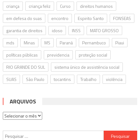
criança
criança feliz
Curso
direitos humanos
em defesa do suas
encontro
Espirito Santo
FONSEAS
garantia de direitos
idoso
INSS
MATO GROSSO
mds
Minas
MS
Paraná
Pernambuco
Piaui
políticas públicas
previdencia
proteção social
RIO GRANDE DO SUL
sistema único de assistência social
SUAS
São Paulo
tocantins
Trabalho
violência
ARQUIVOS
Arquivos
Pesquisar