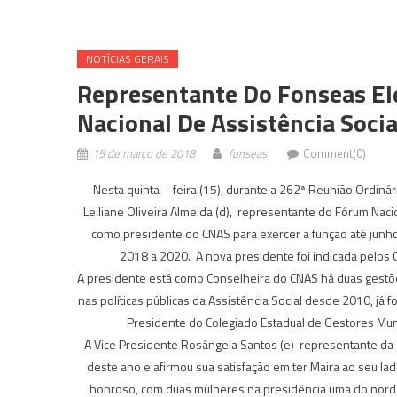
NOTÍ­CIAS GERAIS
Representante Do Fonseas El
Nacional De Assistência Socia
15 de março de 2018
fonseas
Comment(0)
Nesta quinta – feira (15), durante a 262ª Reunião Ordiná
Leiliane Oliveira Almeida (d), representante do Fórum Naci
como presidente do CNAS para exercer a função até junho
2018 a 2020. A nova presidente foi indicada pelos 
A presidente está como Conselheira do CNAS há duas gestõ
nas políticas públicas da Assistência Social desde 2010, já
Presidente do Colegiado Estadual de Gestores Mun
A Vice Presidente Rosângela Santos (e) representante da S
deste ano e afirmou sua satisfação em ter Maira ao seu la
honroso, com duas mulheres na presidência uma do norde