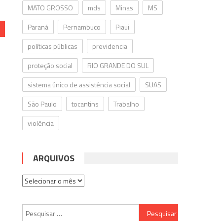
MATO GROSSO
mds
Minas
MS
Paraná
Pernambuco
Piaui
políticas públicas
previdencia
proteção social
RIO GRANDE DO SUL
sistema único de assistência social
SUAS
São Paulo
tocantins
Trabalho
violência
ARQUIVOS
Arquivos
Pesquisar