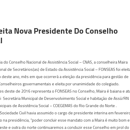
eita Nova Presidente Do Conselho
l
ria do Conselho Nacional de Assistência Social – CNAS, a conselheira Maira
onal de Secretários(as) de Estado da Assistência Social – FONSEAS foi eleit
 deste ano, mês em que ocorrerá a eleição da presidência para gestão de
Conselheiros governamentais e eleita por unanimidade do colegiado.
es deste de 2016 representa o FONSEAS no Conselho, Maira é baiana e at
 foi Secretária Municipal de Desenvolvimento Social e habitação de Assú/RN
icipais de Assistência Social – COEGEMAS do Rio Grande do Norte .
ociedade Civil havia assumido o cargo de presidente interina em fevereir
do na presidência, “poder concluir esse mandato com a Maira é muito bom e
ste e outra do norte continuaremos a conduzir esse Conselho em prol do