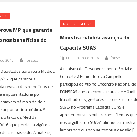
RAIS
NOTÍ­CIAS GERAIS
rova MP que garante
Ministra celebra avanços do
o nos benefícios do
Capacita SUAS
11 de maio de 2016
fonseas
 de 2017
fonseas
A ministra do Desenvolvimento Social e
 Deputados aprovou a Medida
Combate à Fome, Tereza Campello,
7/17, que garante a
participou do Ato no Encontro Nacional do
da revisão dos benefícios de
FONSEAS que celebrou a marca de 50 mil
a e aposentadoria por
trabalhadores, gestores e conselheiros d
 estavam há mais de dois
SUAS no Programa Capacita SUAS e
ar por perícia médica. A
apresentou suas publicações. “Temos qu
a o texto da Medida
nos orgulhar do SUAS”, afirmou a ministra,
9/16, que perdeu a vigência
lembrando quando se tomou a decisão […
do ano passado. A matéria,