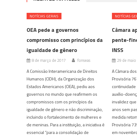
NOTÍ­CIAS GERAIS
NOTÍ­CIAS GE
OEA pede a governos
Câmara ap
compromisso com princípios da
pente-fin
igualdade de gênero
INSS
8 de março de 2017
fonseas
29 de maio
A Comissão Interamericana de Direitos
A Câmara dos
Humanos (CIDH), da Organização dos
Provisória 76
Estados Americanos (OEA), pediu aos
continuidade 
governos no mundo que reafirmem os
auxílio-doenç
compromissos com os princípios da
invalidez que
igualdade de gênero e não discriminação,
anos sem pass
incluindo o fortalecimento de mulheres e
medida retom
de meninas. Para a instituição, a iniciativa é
Provisória 73
essencial “para a consolidação de
em novembro 