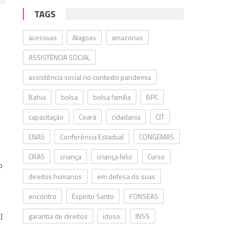
TAGS
acessuas
Alagoas
amazonas
ASSISTÊNCIA SOCIAL
assistência social no contexto pandemia
Bahia
bolsa
bolsa família
BPC
capacitação
Ceará
cidadania
CIT
CNAS
Conferência Estadual
CONGEMAS
CRAS
criança
criança feliz
Curso
o
direitos humanos
em defesa do suas
e
encontro
Espirito Santo
FONSEAS
]
garantia de direitos
idoso
INSS