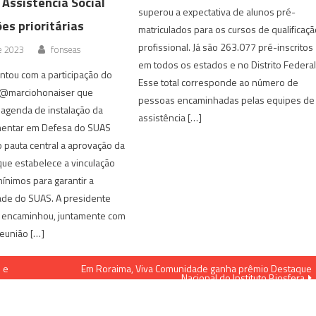
 Assistência Social
superou a expectativa de alunos pré-
es prioritárias
matriculados para os cursos de qualificaç
profissional. Já são 263.077 pré-inscritos
de 2023
fonseas
em todos os estados e no Distrito Federal
ntou com a participação do
Esse total corresponde ao número de
 @marciohonaiser que
pessoas encaminhadas pelas equipes de
 agenda de instalação da
assistência […]
mentar em Defesa do SUAS
pauta central a aprovação da
ue estabelece a vinculação
ínimos para garantir a
ade do SUAS. A presidente
lo encaminhou, juntamente com
eunião […]
 e
Em Roraima, Viva Comunidade ganha prêmio Destaque
Nacional do Instituto Biosfera