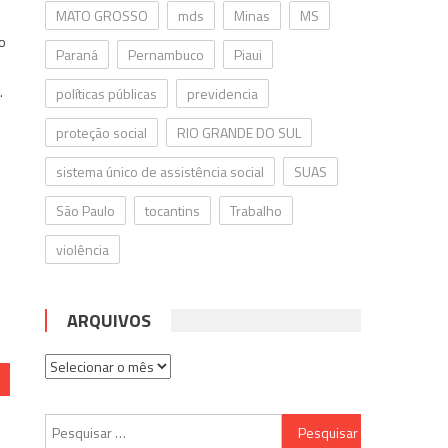
MATO GROSSO
mds
Minas
MS
ão
Paraná
Pernambuco
Piaui
.
políticas públicas
previdencia
proteção social
RIO GRANDE DO SUL
sistema único de assistência social
SUAS
São Paulo
tocantins
Trabalho
violência
ARQUIVOS
Arquivos
Pesquisar