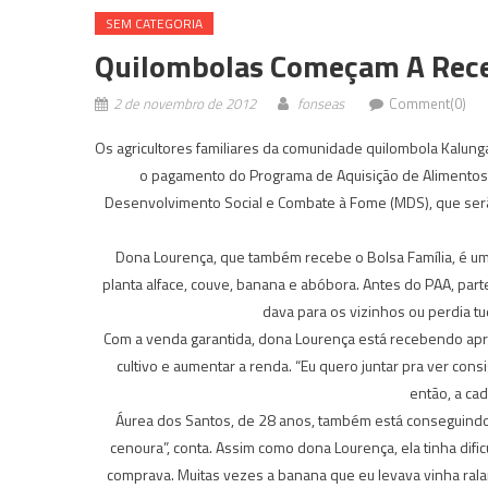
SEM CATEGORIA
Quilombolas Começam A Rec
2 de novembro de 2012
fonseas
Comment(0)
Os agricultores familiares da comunidade quilombola Kalung
o pagamento do Programa de Aquisição de Alimentos da
Desenvolvimento Social e Combate à Fome (MDS), que serão
Dona Lourença, que também recebe o Bolsa Família, é uma
planta alface, couve, banana e abóbora. Antes do PAA, part
dava para os vizinhos ou perdia t
Com a venda garantida, dona Lourença está recebendo apro
cultivo e aumentar a renda. “Eu quero juntar pra ver cons
então, a ca
Áurea dos Santos, de 28 anos, também está conseguindo 
cenoura”, conta. Assim como dona Lourença, ela tinha difi
comprava. Muitas vezes a banana que eu levava vinha ralan