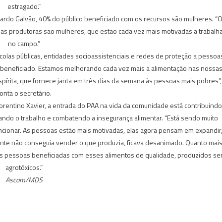
estragado.”
icardo Galvão, 40% do público beneficiado com os recursos são mulheres. “
das produtoras são mulheres, que estão cada vez mais motivadas a trabalh
no campo.”
olas públicas, entidades socioassistenciais e redes de proteção a pessoa
 é beneficiado. Estamos melhorando cada vez mais a alimentação nas nossa
írita, que fornece janta em três dias da semana às pessoas mais pobres”,
onta o secretário.
orentino Xavier, a entrada do PAA na vida da comunidade está contribuindo
lando o trabalho e combatendo a insegurança alimentar. “Está sendo muito
ncionar. As pessoas estão mais motivadas, elas agora pensam em expandir
ente não conseguia vender o que produzia, ficava desanimado. Quanto mai
as pessoas beneficiadas com esses alimentos de qualidade, produzidos s
agrotóxicos.”
Ascom/MDS