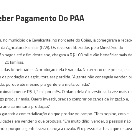
eber Pagamento Do PAA
a, no município de Cavalcante, no noroeste do Goiás, já começaram a receb
 Agricultura Familiar (PAA). Os recursos liberados pelo Ministério do
 pagos até o fim deste ano, chegam a R$ 103 mil e vão beneficiar mais d
20 famílias.
 das beneficiadas. A produção dela é variada. No terreno que possui, ela
e da produção da agricultora era perdida. “A gente não conseguia vender, o
udo, porque até mesmo pra gente era muita comida.”
ximadamente R$ 1,3 mil por mês. O plano dela é investir cada vez mais n
igo produzir mais. Quero investir, preciso comprar os canos de irrigação e,
da ano aumentar a produção.”
garantir a comercialização do que produz no campo. “Tem pepino, couve,
culdades em vender o que produzia. “Era muito difícil vender, o pessoal não
do, porque a gente trazia da roça a cavalo. Aí o pessoal achava que estava