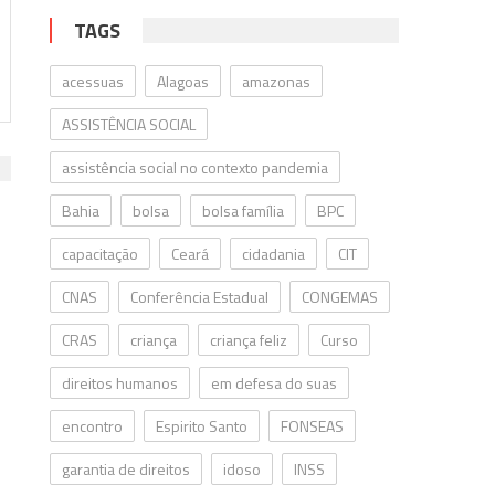
TAGS
acessuas
Alagoas
amazonas
ASSISTÊNCIA SOCIAL
assistência social no contexto pandemia
Bahia
bolsa
bolsa família
BPC
capacitação
Ceará
cidadania
CIT
CNAS
Conferência Estadual
CONGEMAS
CRAS
criança
criança feliz
Curso
direitos humanos
em defesa do suas
encontro
Espirito Santo
FONSEAS
o
garantia de direitos
idoso
INSS