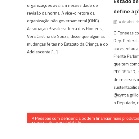
Estado de
organizações avaliam necessidade de
define açõ
revisão da norma. A vice-diretora da
organização não governamental (ONG)
4 de abril 
Associação Brasileira Terra dos Homens,
O Fonseas co
Vera Cristina de Souza, disse que algumas
Dep. Federal
mudanças feitas no Estatuto da Criança e do
apresentou a
Adolescente […]
Frente Parla
que tem como 
PEC 383/17, q
de recursos m
sustentabilid
@cyntia.gril
o Deputado, r
Navegação
Pessoas com deficiência podem financiar mais produtos
serviços de acessibilidade
de