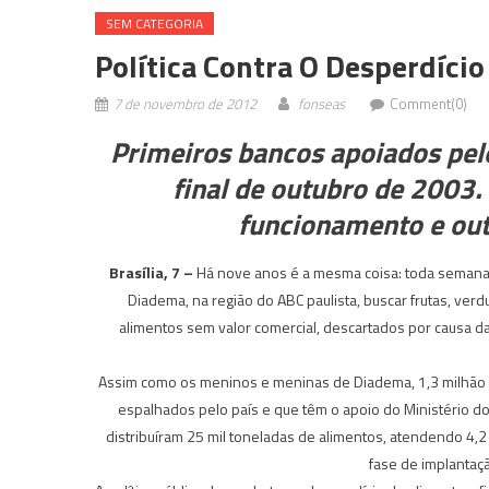
SEM CATEGORIA
Política Contra O Desperdíci
7 de novembro de 2012
fonseas
Comment(0)
Primeiros bancos apoiados pe
final de outubro de 2003
funcionamento e out
Brasília, 7 –
Há nove anos é a mesma coisa: toda semana, 
Diadema, na região do ABC paulista, buscar frutas, verdu
alimentos sem valor comercial, descartados por causa da
Assim como os meninos e meninas de Diadema, 1,3 milhão
espalhados pelo país e que têm o apoio do Ministério 
distribuíram 25 mil toneladas de alimentos, atendendo 4,2
fase de implantaç