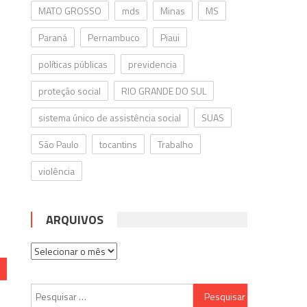
MATO GROSSO
mds
Minas
MS
Paraná
Pernambuco
Piaui
políticas públicas
previdencia
proteção social
RIO GRANDE DO SUL
sistema único de assistência social
SUAS
São Paulo
tocantins
Trabalho
violência
ARQUIVOS
Arquivos
Pesquisar