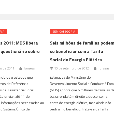
RIA
SEM CATEGORIA
s 2011: MDS libera
Seis milhões de famílias pode
 questionário sobre
se beneficiar com a Tarifa
Social de Energia Elétrica
ro de 2011
fonseas
10 de setembro de 2012
fonseas
icípios e estados que
Estimativa do Ministério do
ros de Referência
Desenvolvimento Social e Combate à Fo
s de Assistência Social
(MDS) aponta que 6 milhões de famílias d
ão enviar, até 11 de
baixa renda têm direito a desconto na
 informações necessárias ao
conta de energia elétrica, mas ainda não
o Sistema Único de
pediram o benefício. Trata-se da Tarifa