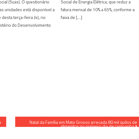
ocial (Suas). O questionário
Social de Energia Elétrica, que reduz a
sas unidades está disponível a
fatura mensal de 10% a 65%, conforme a
e desta terça-feira (4), no
faixa de […]
istério do Desenvolvimento
o
Natal da Família em Mato Grosso arrecada 80 mil quilos de
alimentos no primeiro dia de campanha