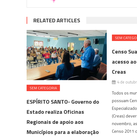
RELATED ARTICLES
SEM CATEGO
Censo Sua
acesso ao
Creas
4 de outub
SEM CATEGORIA
Todos os mun
possuam Cent
ESPÍRITO SANTO- Governo do
Especializado
Estado realiza Oficinas
(Creas) dever
Regionais de apoio aos
novembro, as
Municípios para a elaboração
Censo 2011 d