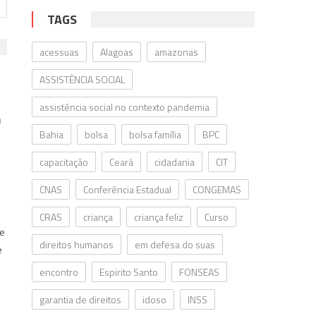
TAGS
acessuas
Alagoas
amazonas
ASSISTÊNCIA SOCIAL
assistência social no contexto pandemia
m
Bahia
bolsa
bolsa família
BPC
capacitação
Ceará
cidadania
CIT
CNAS
Conferência Estadual
CONGEMAS
CRAS
criança
criança feliz
Curso
me
direitos humanos
em defesa do suas
e
encontro
Espirito Santo
FONSEAS
garantia de direitos
idoso
INSS