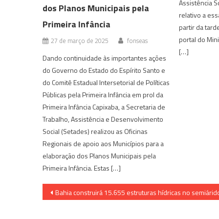
Assistência S
dos Planos Municipais pela
relativo a es
Primeira Infância
partir da tard
portal do Min
27 de março de 2025
fonseas
[…]
Dando continuidade às importantes ações
do Governo do Estado do Espírito Santo e
do Comitê Estadual Intersetorial de Políticas
Públicas pela Primeira Infância em prol da
Primeira Infância Capixaba, a Secretaria de
Trabalho, Assistência e Desenvolvimento
Social (Setades) realizou as Oficinas
Regionais de apoio aos Municípios para a
elaboração dos Planos Municipais pela
Primeira Infância. Estas […]
Navegação
Bahia construirá 15.655 estruturas hídricas no semiárid
de