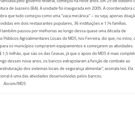
 financiada pelo governo federal, começou há nove anos. Em 29 de outubro 
eitura de Juazeiro (BA). A unidade foi inaugurada em 2005. A coordenadora 
lembra que tudo começou como uma “vaca mecânica” – ou seja, apenas doaç
divididas em dois restaurantes populares, 36 instituições e 174 famílias.
al também passou por melhorias ao longo dessa quase uma década de
úblicos Agroalimentares Locais do MDS, Isis Ferreira, diz que, no início, 
l para os municípios comprarem equipamentos e começarem as atividades.
 1,5 milhão, que são os das Ceasas, já que o apoio do MDS é mais complet
 longo desses nove anos, os bancos extrapolaram a função de combate ao
truturação dos sistemas locais de segurança alimentar”, assinala Isis. Ela
cional é uma das atividades desenvolvidas pelos bancos.
Ascom/MDS