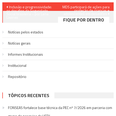
Navegação
Inclusão e progressividade:
MDS participará de ações para
proteção de crianças e
os desafios da Seguridade
adolescentes em desastres
de
Social brasileira – por Lena
Lavinas
FIQUE POR DENTRO
Post
Notícias pelos estados
Notí­cias gerais
Informes Institucionais
Institucional
Repositório
TÓPICOS RECENTES
FONSEAS fortalece base técnica da PEC nº 7/2026 em parceria com
grupo de pesquisa da UERJ