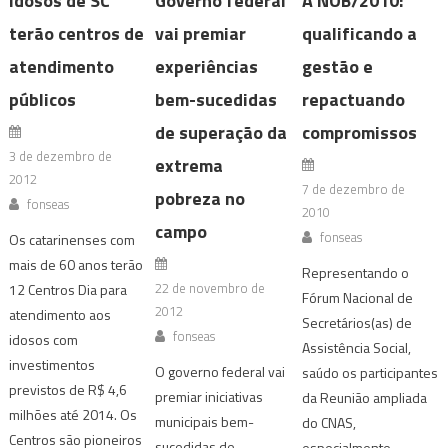
Idosos de SC
Governo federal
A NOB/2010:
terão centros de
vai premiar
qualificando a
atendimento
experiências
gestão e
públicos
bem-sucedidas
repactuando
de superação da
compromissos
3 de dezembro de
extrema
2012
7 de dezembro de
pobreza no
fonseas
2010
campo
fonseas
Os catarinenses com
mais de 60 anos terão
Representando o
22 de novembro de
12 Centros Dia para
Fórum Nacional de
2012
atendimento aos
Secretários(as) de
fonseas
idosos com
Assistência Social,
investimentos
O governo federal vai
saúdo os participantes
previstos de R$ 4,6
premiar iniciativas
da Reunião ampliada
milhões até 2014. Os
municipais bem-
do CNAS,
Centros são pioneiros
sucedidas de
especialmente