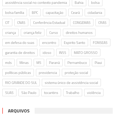
assistência social no contexto pandemia
Bahia
bolsa
bolsa família
BPC
capacitação
Ceará
cidadania
CIT
CNAS
Conferência Estadual
CONGEMAS
CRAS
criança
criança feliz
Curso
direitos humanos
em defesa do suas
encontro
Espirito Santo
FONSEAS
garantia de direitos
idoso
INSS
MATO GROSSO
mds
Minas
MS
Paraná
Pernambuco
Piaui
políticas públicas
previdencia
proteção social
RIO GRANDE DO SUL
sistema único de assistência social
SUAS
São Paulo
tocantins
Trabalho
violência
ARQUIVOS