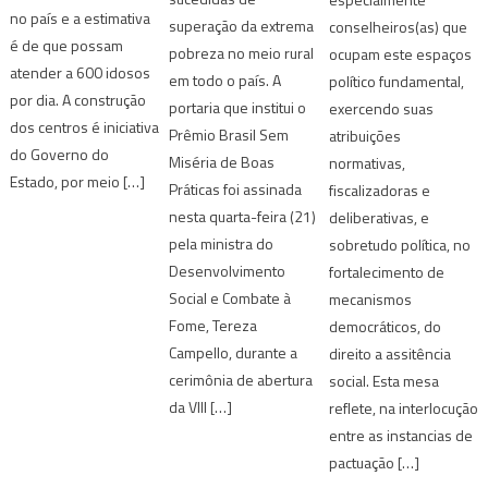
no país e a estimativa
superação da extrema
conselheiros(as) que
é de que possam
pobreza no meio rural
ocupam este espaços
atender a 600 idosos
em todo o país. A
político fundamental,
por dia. A construção
portaria que institui o
exercendo suas
dos centros é iniciativa
Prêmio Brasil Sem
atribuições
do Governo do
Miséria de Boas
normativas,
Estado, por meio […]
Práticas foi assinada
fiscalizadoras e
nesta quarta-feira (21)
deliberativas, e
pela ministra do
sobretudo política, no
Desenvolvimento
fortalecimento de
Social e Combate à
mecanismos
Fome, Tereza
democráticos, do
Campello, durante a
direito a assitência
cerimônia de abertura
social. Esta mesa
da VIII […]
reflete, na interlocução
entre as instancias de
pactuação […]