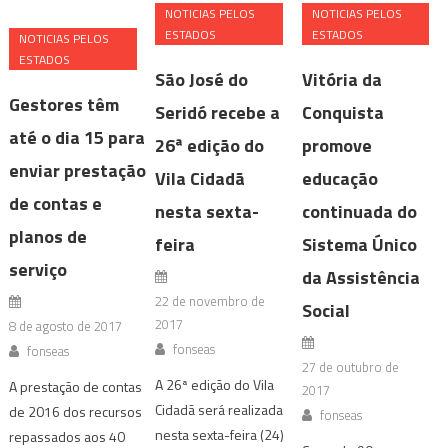
NOTICIAS PELOS
NOTICIAS PELOS
ESTADOS
ESTADOS
NOTICIAS PELOS
ESTADOS
São José do
Vitória da
Gestores têm
Seridó recebe a
Conquista
até o dia 15 para
26ª edição do
promove
enviar prestação
Vila Cidadã
educação
de contas e
nesta sexta-
continuada do
planos de
feira
Sistema Único
serviço
da Assistência
22 de novembro de
Social
2017
8 de agosto de 2017
fonseas
fonseas
27 de outubro de
A 26ª edição do Vila
A prestação de contas
2017
Cidadã será realizada
de 2016 dos recursos
fonseas
nesta sexta-feira (24)
repassados aos 40