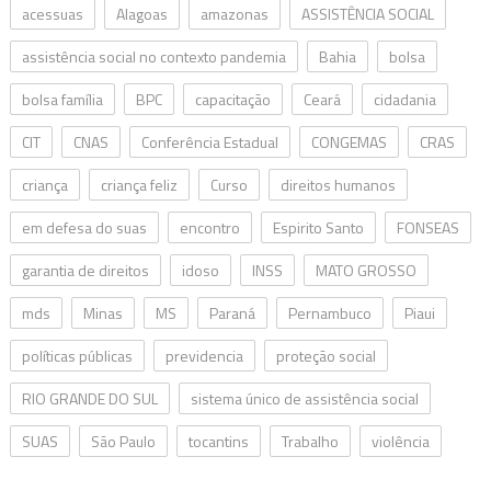
acessuas
Alagoas
amazonas
ASSISTÊNCIA SOCIAL
assistência social no contexto pandemia
Bahia
bolsa
bolsa família
BPC
capacitação
Ceará
cidadania
CIT
CNAS
Conferência Estadual
CONGEMAS
CRAS
criança
criança feliz
Curso
direitos humanos
em defesa do suas
encontro
Espirito Santo
FONSEAS
garantia de direitos
idoso
INSS
MATO GROSSO
mds
Minas
MS
Paraná
Pernambuco
Piaui
políticas públicas
previdencia
proteção social
RIO GRANDE DO SUL
sistema único de assistência social
SUAS
São Paulo
tocantins
Trabalho
violência