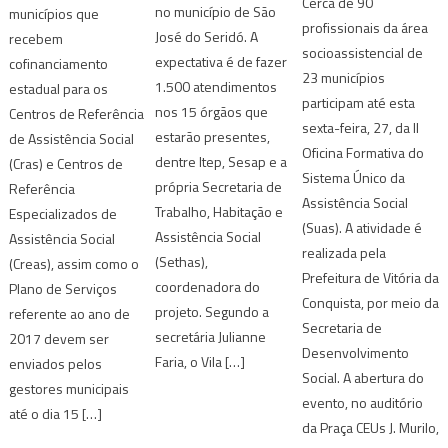
Cerca de 90
no município de São
municípios que
profissionais da área
José do Seridó. A
recebem
socioassistencial de
expectativa é de fazer
cofinanciamento
23 municípios
1.500 atendimentos
estadual para os
participam até esta
nos 15 órgãos que
Centros de Referência
sexta-feira, 27, da II
estarão presentes,
de Assistência Social
Oficina Formativa do
dentre Itep, Sesap e a
(Cras) e Centros de
Sistema Único da
própria Secretaria de
Referência
Assistência Social
Trabalho, Habitação e
Especializados de
(Suas). A atividade é
Assistência Social
Assistência Social
realizada pela
(Sethas),
(Creas), assim como o
Prefeitura de Vitória da
coordenadora do
Plano de Serviços
Conquista, por meio da
projeto. Segundo a
referente ao ano de
Secretaria de
secretária Julianne
2017 devem ser
Desenvolvimento
Faria, o Vila […]
enviados pelos
Social. A abertura do
gestores municipais
evento, no auditório
até o dia 15 […]
da Praça CEUs J. Murilo,