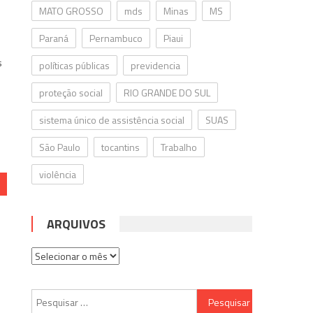
MATO GROSSO
mds
Minas
MS
Paraná
Pernambuco
Piaui
s
políticas públicas
previdencia
proteção social
RIO GRANDE DO SUL
sistema único de assistência social
SUAS
São Paulo
tocantins
Trabalho
violência
ARQUIVOS
Arquivos
Pesquisar