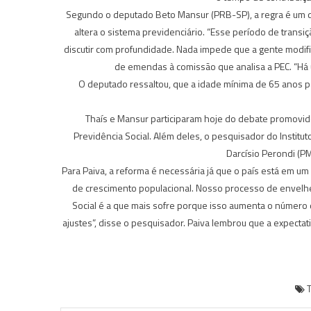
Segundo o deputado Beto Mansur (PRB-SP), a regra é um d
altera o sistema previdenciário. “Esse período de trans
discutir com profundidade. Nada impede que a gente modifi
de emendas à comissão que analisa a PEC. “Há
O deputado ressaltou, que a idade mínima de 65 anos
Thaís e Mansur participaram hoje do debate promovi
Previdência Social. Além deles, o pesquisador do Institu
Darcísio Perondi (P
Para Paiva, a reforma é necessária já que o país está em u
de crescimento populacional. Nosso processo de envelhec
Social é a que mais sofre porque isso aumenta o número 
ajustes”, disse o pesquisador. Paiva lembrou que a expectat