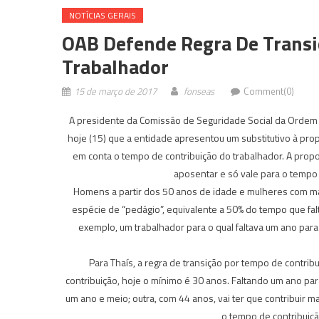
NOTÍ­CIAS GERAIS
OAB Defende Regra De Transi
Trabalhador
15 de março de 2017
fonseas
Comment(0)
A presidente da Comissão de Seguridade Social da Ordem d
hoje (15) que a entidade apresentou um substitutivo à pro
em conta o tempo de contribuição do trabalhador. A prop
aposentar e só vale para o tempo 
Homens a partir dos 50 anos de idade e mulheres com ma
espécie de “pedágio”, equivalente a 50% do tempo que falt
exemplo, um trabalhador para o qual faltava um ano par
Para Thaís, a regra de transição por tempo de contrib
contribuição, hoje o mínimo é 30 anos. Faltando um ano par
um ano e meio; outra, com 44 anos, vai ter que contribuir m
o tempo de contribuição