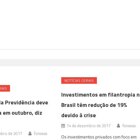
NOTÍ­CIAS GERAIS
RAIS
Investimentos em filantropia 
a Previdência deve
Brasil têm redução de 19%
a em outubro, diz
devido à crise
14 de dezembro de 2017
fonseas
mbro de 2017
fonseas
Os investimentos privados com foco em