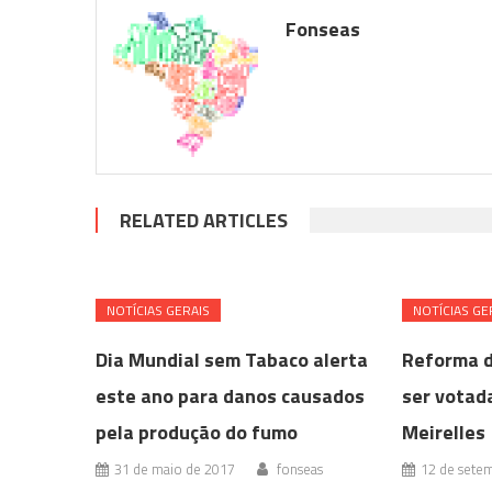
Fonseas
RELATED ARTICLES
NOTÍ­CIAS GERAIS
NOTÍ­CIAS GE
Dia Mundial sem Tabaco alerta
Reforma d
este ano para danos causados
ser votad
pela produção do fumo
Meirelles
31 de maio de 2017
fonseas
12 de sete