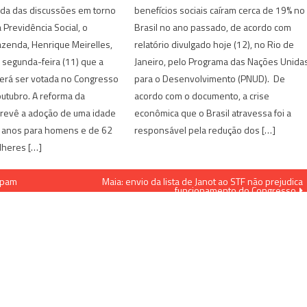
da das discussões em torno
benefícios sociais caíram cerca de 19% no
 Previdência Social, o
Brasil no ano passado, de acordo com
azenda, Henrique Meirelles,
relatório divulgado hoje (12), no Rio de
 segunda-feira (11) que a
Janeiro, pelo Programa das Nações Unida
erá ser votada no Congresso
para o Desenvolvimento (PNUD). De
utubro. A reforma da
acordo com o documento, a crise
prevê a adoção de uma idade
econômica que o Brasil atravessa foi a
 anos para homens e de 62
responsável pela redução dos […]
lheres […]
upam
Maia: envio da lista de Janot ao STF não prejudica
funcionamento do Congresso