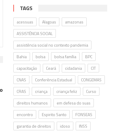
TAGS
acessuas
Alagoas
amazonas
ASSISTÊNCIA SOCIAL
assistência social no contexto pandemia
Bahia
bolsa
bolsa família
BPC
capacitação
Ceará
cidadania
CIT
CNAS
Conferência Estadual
CONGEMAS
no
CRAS
criança
criança feliz
Curso
direitos humanos
em defesa do suas
encontro
Espirito Santo
FONSEAS
garantia de direitos
idoso
INSS