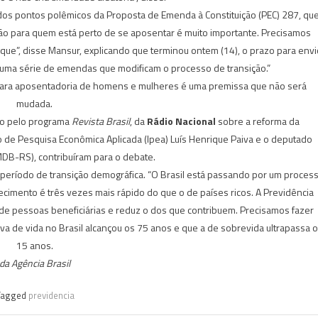
os pontos polêmicos da Proposta de Emenda à Constituição (PEC) 287, qu
ição para quem está perto de se aposentar é muito importante. Precisamos
que”, disse Mansur, explicando que terminou ontem (14), o prazo para envi
 uma série de emendas que modificam o processo de transição.”
 para aposentadoria de homens e mulheres é uma premissa que não será
mudada.
do pelo programa
Revista Brasil
, da
Rádio Nacional
sobre a reforma da
to de Pesquisa Econômica Aplicada (Ipea) Luís Henrique Paiva e o deputado
MDB-RS), contribuíram para o debate.
m período de transição demográfica. “O Brasil está passando por um proces
imento é três vezes mais rápido do que o de países ricos. A Previdência
de pessoas beneficiárias e reduz o dos que contribuem. Precisamos fazer
iva de vida no Brasil alcançou os 75 anos e que a de sobrevida ultrapassa 
15 anos.
da Agência Brasil
Tagged
previdencia