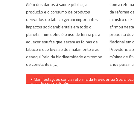
Além dos danos à saúde pública, a
Com a retoma
produção e o consumo de produtos
da reforma da
derivados do tabaco geram importantes
ministro da F
impactos socioambientais em todo o
afirmou nesta
planeta – um deles é o uso de lenha para
proposta dev
aquecer estufas que secam as folhas de
Nacional em o
tabaco e que leva ao desmatamento e ao
Previdência 
desequilíbrio da biodiversidade em tempo
mínima de 65
de constantes […]
anos para mu
Navegação
Manifestações contra reforma da Previdência Social oc
ruas do centro do Rio
de
Post