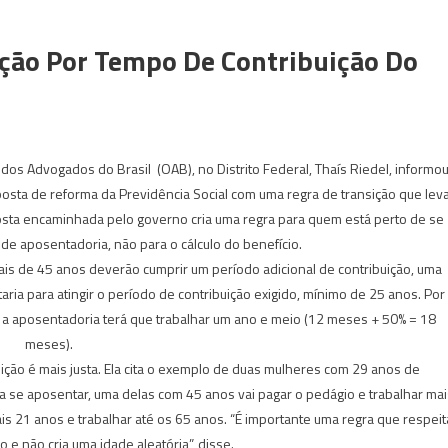
ção Por Tempo De Contribuição Do
os Advogados do Brasil (OAB), no Distrito Federal, Thaís Riedel, informo
posta de reforma da Previdência Social com uma regra de transição que lev
osta encaminhada pelo governo cria uma regra para quem está perto de se
de aposentadoria, não para o cálculo do benefício.
is de 45 anos deverão cumprir um período adicional de contribuição, uma
aria para atingir o período de contribuição exigido, mínimo de 25 anos. Por
a a aposentadoria terá que trabalhar um ano e meio (12 meses + 50% = 18
meses).
uição é mais justa. Ela cita o exemplo de duas mulheres com 29 anos de
a se aposentar, uma delas com 45 anos vai pagar o pedágio e trabalhar mai
ais 21 anos e trabalhar até os 65 anos. “É importante uma regra que respeit
 e não cria uma idade aleatória”, disse.