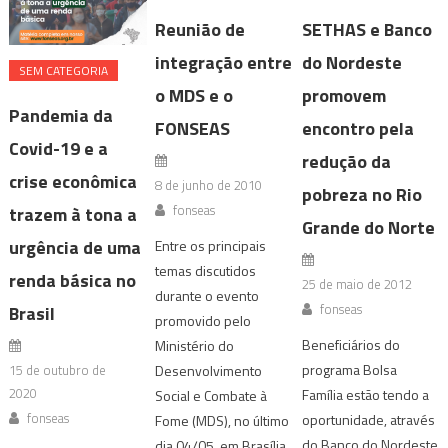
Reunião de
SETHAS e Banco
integração entre
do Nordeste
SEM CATEGORIA
o MDS e o
promovem
Pandemia da
FONSEAS
encontro pela
Covid-19 e a
redução da
crise econômica
8 de junho de 2010
pobreza no Rio
fonseas
trazem à tona a
Grande do Norte
urgência de uma
Entre os principais
temas discutidos
renda básica no
25 de maio de 2012
durante o evento
fonseas
Brasil
promovido pelo
Beneficiários do
Ministério do
programa Bolsa
15 de outubro de
Desenvolvimento
2020
Família estão tendo a
Social e Combate à
fonseas
oportunidade, através
Fome (MDS), no último
do Banco do Nordeste
dia 04/05, em Brasília,