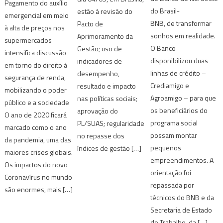
Pagamento do auxílio
do Brasil-
estão à revisão do
emergencial em meio
BNB, de transformar
Pacto de
à alta de preços nos
sonhos em realidade.
Aprimoramento da
supermercados
O Banco
Gestão; uso de
intensifica discussão
disponibilizou duas
indicadores de
em torno do direito à
linhas de crédito –
desempenho,
segurança de renda,
Crediamigo e
resultado e impacto
mobilizando o poder
Agroamigo – para que
nas políticas sociais;
público e a sociedade
os beneficiários do
aprovação do
O ano de 2020 ficará
programa social
PL/SUAS; regularidade
marcado como o ano
possam montar
no repasse dos
da pandemia, uma das
pequenos
índices de gestão […]
maiores crises globais.
empreendimentos. A
Os impactos do novo
orientação foi
Coronavírus no mundo
repassada por
são enormes, mais […]
técnicos do BNB e da
Secretaria de Estado
do Trabalho, da […]