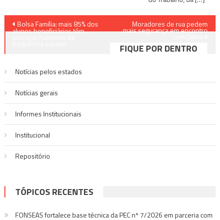
Navegação
Bolsa Família: mais 85% dos
Moradores de rua pedem
mais segurança em encontro
alunos beneficiários têm
com Dilma
de
acompanhamento da
frequência escolar
FIQUE POR DENTRO
Post
Notícias pelos estados
Notí­cias gerais
Informes Institucionais
Institucional
Repositório
TÓPICOS RECENTES
FONSEAS fortalece base técnica da PEC nº 7/2026 em parceria com