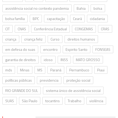
assistência social no contexto pandemia
Bahia
bolsa
bolsa família
BPC
capacitação
Ceará
cidadania
CIT
CNAS
Conferência Estadual
CONGEMAS
CRAS
criança
criança feliz
Curso
direitos humanos
em defesa do suas
encontro
Espirito Santo
FONSEAS
garantia de direitos
idoso
INSS
MATO GROSSO
mds
Minas
MS
Paraná
Pernambuco
Piaui
políticas públicas
previdencia
proteção social
RIO GRANDE DO SUL
sistema único de assistência social
SUAS
São Paulo
tocantins
Trabalho
violência