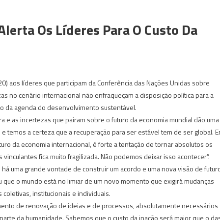
Alerta Os Líderes Para O Custo Da
(20) aos líderes que participam da Conferência das Nações Unidas sobre
s no cenário internacional não enfraqueçam a disposição política para a
no da agenda do desenvolvimento sustentável.
ira e as incertezas que pairam sobre o futuro da economia mundial dão uma
 e temos a certeza que a recuperação para ser estável tem de ser global. 
ro da economia internacional, é forte a tentação de tornar absolutos os
s vinculantes fica muito fragilizada. Não podemos deixar isso acontecer”.
 há uma grande vontade de construir um acordo e uma nova visão de futur
ou que o mundo está no limiar de um novo momento que exigirá mudanças
coletivas, institucionais e individuais.
mento de renovação de ideias e de processos, absolutamente necessários
a parte da humanidade. Sabemos que o custo da inação será maior que o da