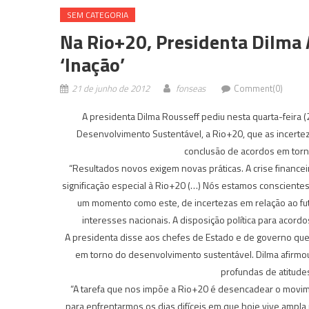
SEM CATEGORIA
Na Rio+20, Presidenta Dilma 
‘inação’
21 de junho de 2012
fonseas
Comment(0)
A presidenta Dilma Rousseff pediu nesta quarta-feira 
Desenvolvimento Sustentável, a Rio+20, que as incerteza
conclusão de acordos em tor
“Resultados novos exigem novas práticas. A crise finance
significação especial à Rio+20 (…) Nós estamos conscientes
um momento como este, de incertezas em relação ao futu
interesses nacionais. A disposição política para acordo
A presidenta disse aos chefes de Estado e de governo que
em torno do desenvolvimento sustentável. Dilma afirm
profundas de atitudes 
“A tarefa que nos impõe a Rio+20 é desencadear o movi
para enfrentarmos os dias difíceis em que hoje vive ampl