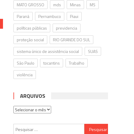
MATO GROSSO
mds
Minas
MS
Paraná
Pernambuco
Piaui
políticas públicas
previdencia
proteção social
RIO GRANDE DO SUL
sistema único de assistência social
SUAS
São Paulo
tocantins
Trabalho
violência
ARQUIVOS
Arquivos
Pesquisar