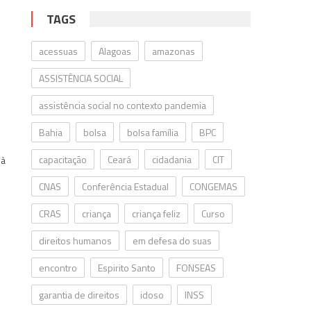
TAGS
acessuas
Alagoas
amazonas
ASSISTÊNCIA SOCIAL
assistência social no contexto pandemia
Bahia
bolsa
bolsa família
BPC
capacitação
Ceará
cidadania
CIT
 à
CNAS
Conferência Estadual
CONGEMAS
o
CRAS
criança
criança feliz
Curso
direitos humanos
em defesa do suas
encontro
Espirito Santo
FONSEAS
garantia de direitos
idoso
INSS