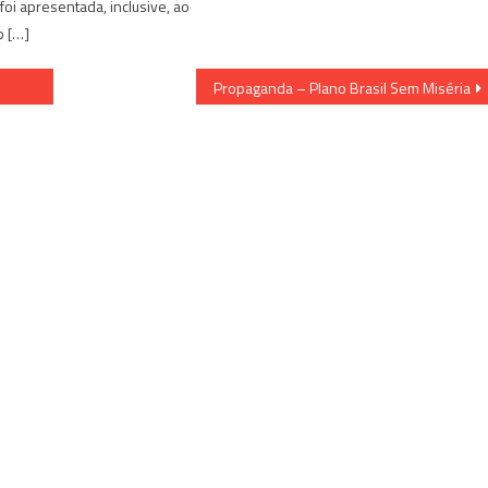
foi apresentada, inclusive, ao
o […]
Propaganda – Plano Brasil Sem Miséria