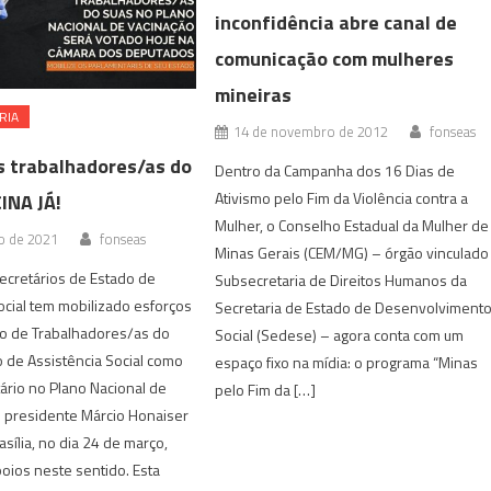
inconfidência abre canal de
comunicação com mulheres
mineiras
RIA
14 de novembro de 2012
fonseas
s trabalhadores/as do
Dentro da Campanha dos 16 Dias de
Ativismo pelo Fim da Violência contra a
INA JÁ!
Mulher, o Conselho Estadual da Mulher de
o de 2021
fonseas
Minas Gerais (CEM/MG) – órgão vinculado
ecretários de Estado de
Subsecretaria de Direitos Humanos da
ocial tem mobilizado esforços
Secretaria de Estado de Desenvolviment
ão de Trabalhadores/as do
Social (Sedese) – agora conta com um
 de Assistência Social como
espaço fixo na mídia: o programa “Minas
tário no Plano Nacional de
pelo Fim da […]
O presidente Márcio Honaiser
sília, no dia 24 de março,
poios neste sentido. Esta