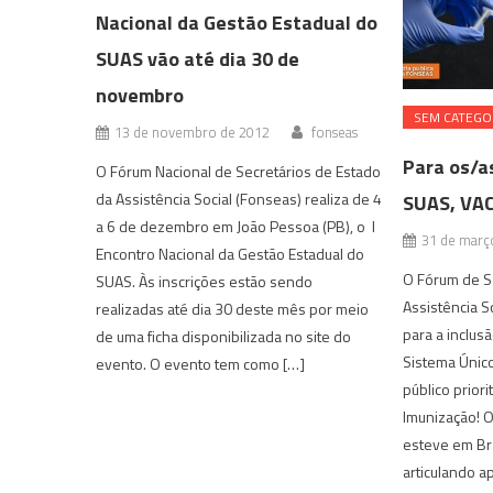
Nacional da Gestão Estadual do
SUAS vão até dia 30 de
novembro
SEM CATEGO
13 de novembro de 2012
fonseas
Para os/a
O Fórum Nacional de Secretários de Estado
da Assistência Social (Fonseas) realiza de 4
SUAS, VAC
a 6 de dezembro em João Pessoa (PB), o I
31 de març
Encontro Nacional da Gestão Estadual do
O Fórum de S
SUAS. Às inscrições estão sendo
Assistência S
realizadas até dia 30 deste mês por meio
para a inclus
de uma ficha disponibilizada no site do
Sistema Único
evento. O evento tem como […]
público priori
Imunização! 
esteve em Bra
articulando a