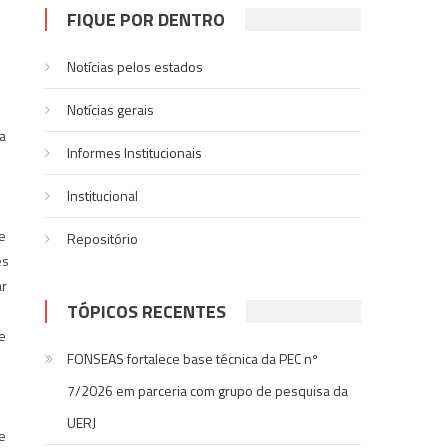
FIQUE POR DENTRO
Notícias pelos estados
Notí­cias gerais
a
Informes Institucionais
Institucional
e
Repositório
es
ar
TÓPICOS RECENTES
e
FONSEAS fortalece base técnica da PEC nº
7/2026 em parceria com grupo de pesquisa da
UERJ
e