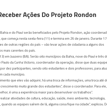
Receber Ações Do Projeto Rondon
 Bahia e do Piauí serão beneficiados pelo Projeto Rondon, ação coordenad
 que começa nesta sexta-feira (11) e termina em 26 de janeiro. Durante 17
res de outras regiões do país – vão levar ações de cidadania a alguns dos
os mais carentes do país.
3) em Juazeiro (BA). Serão oito municípios da Bahia, nove do Piauí e três d
sé Paulo da Cunha Victorio, coordenador da operação, disse que duas equip
or dez participantes, sendo oito estudantes e dois professores, para atu
m cada município.
mento que eles vão adquirir, há uma troca de informações, uma troca até d
 crescimento muito grande dos estudantes”, disse o coordenador. Para ele,
lhor, é uma a experiência maior para desenvolver os trabalhos”.
alizar atividades de cultura, educação, saúde, meio ambiente, tecnologia,
, quando as equipes saírem de lá, alguma coisa fique na cidade”, explicou. D