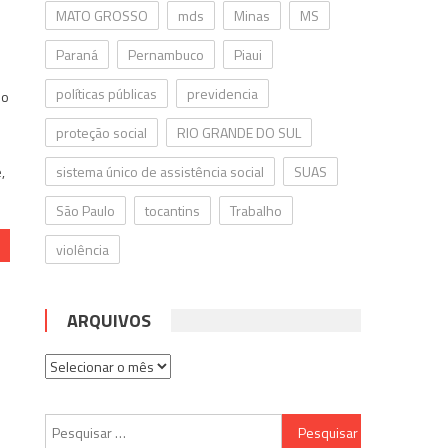
MATO GROSSO
mds
Minas
MS
Paraná
Pernambuco
Piaui
políticas públicas
previdencia
do
proteção social
RIO GRANDE DO SUL
,
sistema único de assistência social
SUAS
São Paulo
tocantins
Trabalho
violência
ARQUIVOS
Arquivos
Pesquisar