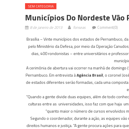
SEM CATEGORIA
Municípios Do Nordeste Vão 
8 de janeiro de 2013
fonseas
Comment(0)
Brasília – Vinte municípios dos estados de Pernambuco, da
pelo Ministério da Defesa, por meio da Operação Canudos,
dias, 400 rondonistas – entre universitários e professo
municípi
A cerimônia de abertura vai ocorrer na manhã de domingo (1
Pernambuco. Em entrevista à
Agência Brasil
, o coronel Jo
de estados diferentes serão formadas, cada uma composta p
e
“Quando a gente divide duas equipes, além de todo conheci
culturas entre as universidades, isso faz com que haja um
“quanto maior o número de cursos envolvidos me
Segundo o coordenador, durante a ação, as equipes vão re
direitos humanos e justiça. “A gente procura ações para que