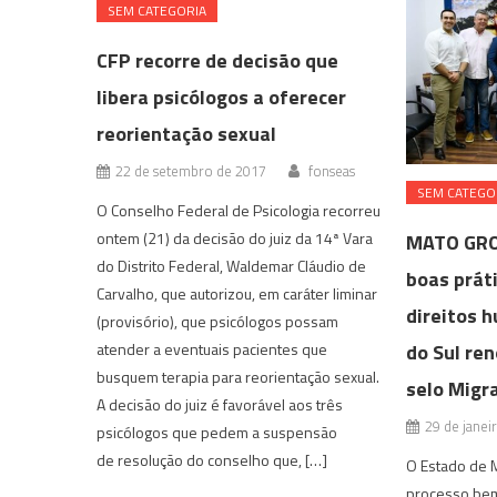
SEM CATEGORIA
CFP recorre de decisão que
libera psicólogos a oferecer
reorientação sexual
22 de setembro de 2017
fonseas
SEM CATEGO
O Conselho Federal de Psicologia recorreu
ontem (21) da decisão do juiz da 14ª Vara
MATO GRO
do Distrito Federal, Waldemar Cláudio de
boas prát
Carvalho, que autorizou, em caráter liminar
direitos 
(provisório), que psicólogos possam
do Sul ren
atender a eventuais pacientes que
busquem terapia para reorientação sexual.
selo Migr
A decisão do juiz é favorável aos três
29 de janei
psicólogos que pedem a suspensão
de resolução do conselho que, […]
O Estado de M
processo bem