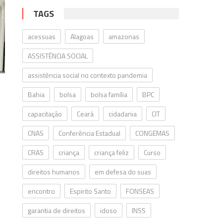
TAGS
acessuas
Alagoas
amazonas
ASSISTÊNCIA SOCIAL
assistência social no contexto pandemia
Bahia
bolsa
bolsa família
BPC
capacitação
Ceará
cidadania
CIT
CNAS
Conferência Estadual
CONGEMAS
CRAS
criança
criança feliz
Curso
direitos humanos
em defesa do suas
encontro
Espirito Santo
FONSEAS
garantia de direitos
idoso
INSS