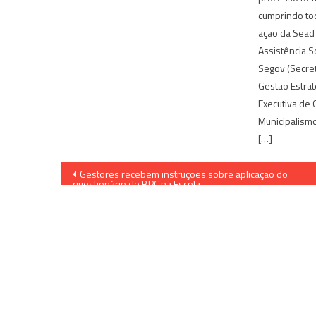
cumprindo to
ação da Sead 
Assistência S
Segov (Secre
Gestão Estrat
Executiva de 
Municipalism
[…]
Navegação
Gestores recebem instruções sobre aplicação do
questionário do BPC na Escola
de
Post