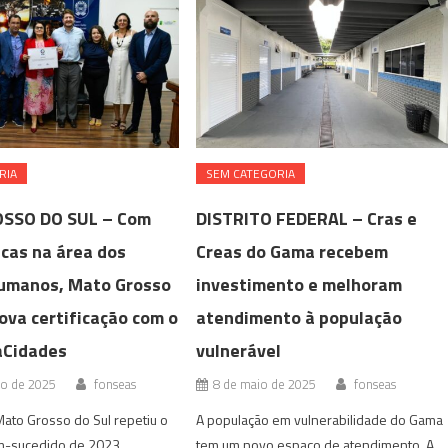
RIA
SEM CATEGORIA
SSO DO SUL – Com
DISTRITO FEDERAL – Cras e
icas na área dos
Creas do Gama recebem
humanos, Mato Grosso
investimento e melhoram
ova certificação com o
atendimento à população
aCidades
vulnerável
ro de 2025
fonseas
8 de maio de 2025
fonseas
ato Grosso do Sul repetiu o
A população em vulnerabilidade do Gama
-sucedido de 2023,
tem um novo espaço de atendimento. A