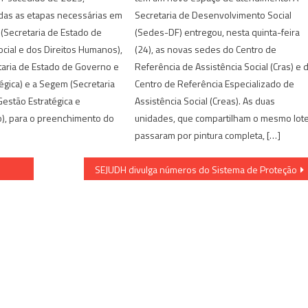
das as etapas necessárias em
Secretaria de Desenvolvimento Social
(Secretaria de Estado de
(Sedes-DF) entregou, nesta quinta-feira
ocial e dos Direitos Humanos),
(24), as novas sedes do Centro de
taria de Estado de Governo e
Referência de Assistência Social (Cras) e 
égica) e a Segem (Secretaria
Centro de Referência Especializado de
Gestão Estratégica e
Assistência Social (Creas). As duas
o), para o preenchimento do
unidades, que compartilham o mesmo lote
passaram por pintura completa, […]
SEJUDH divulga números do Sistema de Proteção