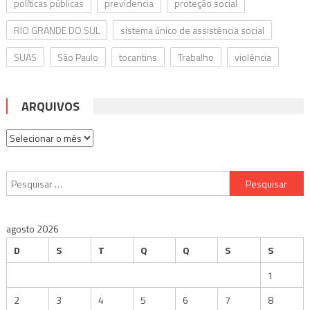
políticas públicas
previdencia
proteção social
RIO GRANDE DO SUL
sistema único de assistência social
SUAS
São Paulo
tocantins
Trabalho
violência
ARQUIVOS
Arquivos
Pesquisar
por:
agosto 2026
D
S
T
Q
Q
S
S
1
2
3
4
5
6
7
8