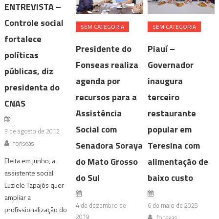
ENTREVISTA –
Controle social
SEM CATEGORIA
SEM CATEGORIA
fortalece
Presidente do
Piauí –
políticas
Fonseas realiza
Governador
públicas, diz
agenda por
inaugura
presidenta do
recursos para a
terceiro
CNAS
Assistência
restaurante
Social com
popular em
3 de agosto de 2012
fonseas
Senadora Soraya
Teresina com
do Mato Grosso
alimentação de
Eleita em junho, a
assistente social
do Sul
baixo custo
Luziele Tapajós quer
ampliar a
4 de dezembro de
6 de maio de 2025
profissionalização do
2019
fonseas