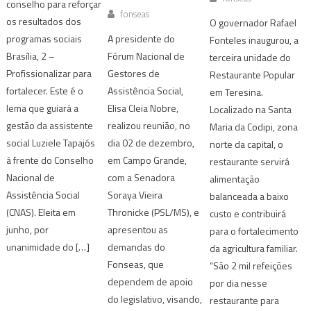
conselho para reforçar
fonseas
os resultados dos
O governador Rafael
A presidente do
programas sociais
Fonteles inaugurou, a
Fórum Nacional de
Brasília, 2 –
terceira unidade do
Gestores de
Profissionalizar para
Restaurante Popular
Assistência Social,
fortalecer. Este é o
em Teresina.
Elisa Cleia Nobre,
lema que guiará a
Localizado na Santa
realizou reunião, no
gestão da assistente
Maria da Codipi, zona
dia 02 de dezembro,
social Luziele Tapajós
norte da capital, o
em Campo Grande,
à frente do Conselho
restaurante servirá
com a Senadora
Nacional de
alimentação
Soraya Vieira
Assistência Social
balanceada a baixo
Thronicke (PSL/MS), e
(CNAS). Eleita em
custo e contribuirá
apresentou as
junho, por
para o fortalecimento
demandas do
unanimidade do […]
da agricultura familiar.
Fonseas, que
“São 2 mil refeições
dependem de apoio
por dia nesse
do legislativo, visando,
restaurante para