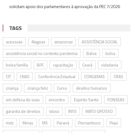
solicitam apoio dos parlamentares à aprovação da PEC 7/2026
TAGS
acessuas
Alagoas
amazonas
ASSISTÊNCIA SOCIAL
assistência social no contexto pandemia
Bahia
bolsa
bolsa família
BPC
capacitação
Ceará
cidadania
CIT
CNAS
Conferência Estadual
CONGEMAS
CRAS
criança
criança feliz
Curso
direitos humanos
em defesa do suas
encontro
Espirito Santo
FONSEAS
garantia de direitos
idoso
INSS
MATO GROSSO
mds
Minas
MS
Paraná
Pernambuco
Piaui