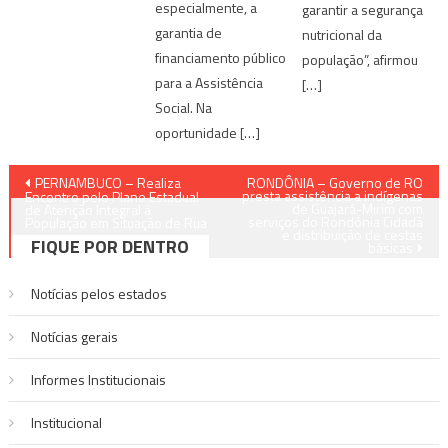
especialmente, a
garantir a segurança
garantia de
nutricional da
financiamento público
população”, afirmou
para a Assistência
[…]
Social. Na
oportunidade […]
Navegação
PERNAMBUCO – Realiza
RONDÔNIA – Governo de RO
presta assistência a indígenas
Encontro pelo Plano Estadual
de Guajará-Mirim com
de
de Atenção Integral à
serviços do Rondônia Cidadã
População em Situação de Rua
e distribuição de cestas
FIQUE POR DENTRO
básicas
Post
Notícias pelos estados
Notí­cias gerais
Informes Institucionais
Institucional