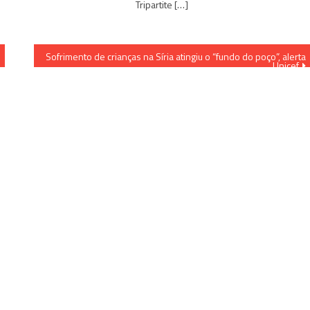
Tripartite […]
Sofrimento de crianças na Síria atingiu o “fundo do poço”, alerta
Unicef