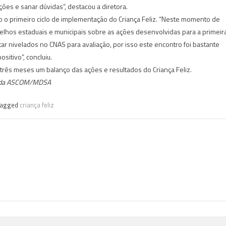
ções e sanar dúvidas”, destacou a diretora.
o o primeiro ciclo de implementação do Criança Feliz. “Neste momento de
lhos estaduais e municipais sobre as ações desenvolvidas para a primeir
ar nivelados no CNAS para avaliação, por isso este encontro foi bastante
ositivo”, concluiu.
rês meses um balanço das ações e resultados do Criança Feliz.
da ASCOM/MDSA
Tagged
criança feliz