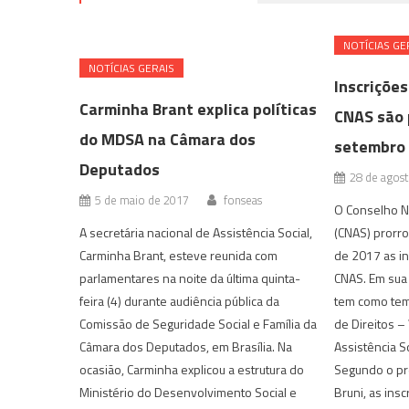
NOTÍ­CIAS GE
NOTÍ­CIAS GERAIS
Inscriçõe
Carminha Brant explica políticas
CNAS são 
do MDSA na Câmara dos
setembro
Deputados
28 de agos
5 de maio de 2017
fonseas
O Conselho Na
A secretária nacional de Assistência Social,
(CNAS) prorro
Carminha Brant, esteve reunida com
de 2017 as in
parlamentares na noite da última quinta-
CNAS. Em sua 
feira (4) durante audiência pública da
tem como tema
Comissão de Seguridade Social e Família da
de Direitos –
Câmara dos Deputados, em Brasília. Na
Assistência So
ocasião, Carminha explicou a estrutura do
Segundo o pr
Ministério do Desenvolvimento Social e
Bruni, as insc