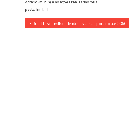
Agrário (MDSA) e as ações realizadas pela
pasta. Em […]
Navegação
Brasil terá 1 milhão de idosos a mais por ano até 2060
de
Post