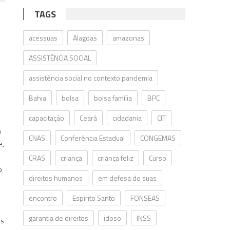
TAGS
acessuas
Alagoas
amazonas
ASSISTÊNCIA SOCIAL
assistência social no contexto pandemia
Bahia
bolsa
bolsa família
BPC
capacitação
Ceará
cidadania
CIT
s
CNAS
Conferência Estadual
CONGEMAS
e,
m
CRAS
criança
criança feliz
Curso
o
direitos humanos
em defesa do suas
encontro
Espirito Santo
FONSEAS
garantia de direitos
idoso
INSS
es