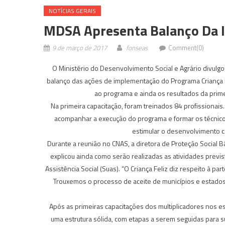
NOTÍ­CIAS GERAIS
MDSA Apresenta Balanço Da I
9 de março de 2017
fonseas
Comment(0)
O Ministério do Desenvolvimento Social e Agrário divulgo
balanço das ações de implementação do Programa Criança 
ao programa e ainda os resultados da primei
Na primeira capacitação, foram treinados 84 profissionais
acompanhar a execução do programa e formar os técnicos 
estimular o desenvolvimento co
Durante a reunião no CNAS, a diretora de Proteção Social B
explicou ainda como serão realizadas as atividades prev
Assistência Social (Suas). “O Criança Feliz diz respeito à par
Trouxemos o processo de aceite de municípios e estados
Após as primeiras capacitações dos multiplicadores nos es
uma estrutura sólida, com etapas a serem seguidas para 