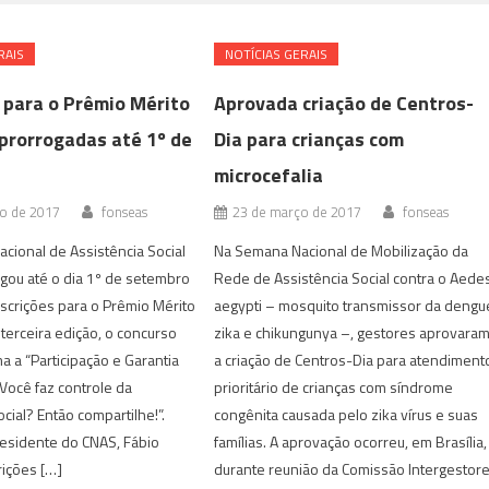
RAIS
NOTÍ­CIAS GERAIS
s para o Prêmio Mérito
Aprovada criação de Centros-
prorrogadas até 1º de
Dia para crianças com
microcefalia
to de 2017
fonseas
23 de março de 2017
fonseas
cional de Assistência Social
Na Semana Nacional de Mobilização da
gou até o dia 1º de setembro
Rede de Assistência Social contra o Aede
scrições para o Prêmio Mérito
aegypti – mosquito transmissor da dengu
terceira edição, o concurso
zika e chikungunya –, gestores aprovara
 a “Participação e Garantia
a criação de Centros-Dia para atendiment
 Você faz controle da
prioritário de crianças com síndrome
cial? Então compartilhe!”.
congênita causada pelo zika vírus e suas
esidente do CNAS, Fábio
famílias. A aprovação ocorreu, em Brasília,
rições […]
durante reunião da Comissão Intergestor