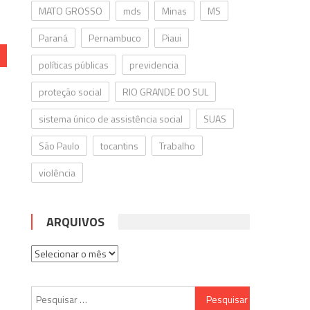
MATO GROSSO
mds
Minas
MS
Paraná
Pernambuco
Piaui
políticas públicas
previdencia
proteção social
RIO GRANDE DO SUL
sistema único de assistência social
SUAS
São Paulo
tocantins
Trabalho
violência
ARQUIVOS
Arquivos
Pesquisar