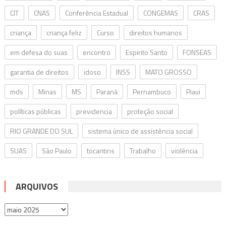
CIT
CNAS
Conferência Estadual
CONGEMAS
CRAS
criança
criança feliz
Curso
direitos humanos
em defesa do suas
encontro
Espirito Santo
FONSEAS
garantia de direitos
idoso
INSS
MATO GROSSO
mds
Minas
MS
Paraná
Pernambuco
Piaui
políticas públicas
previdencia
proteção social
RIO GRANDE DO SUL
sistema único de assistência social
SUAS
São Paulo
tocantins
Trabalho
violência
ARQUIVOS
Arquivos