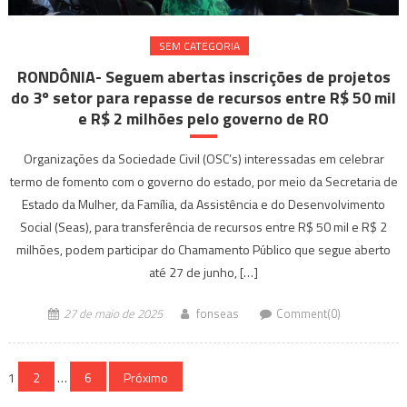
SEM CATEGORIA
RONDÔNIA- Seguem abertas inscrições de projetos
do 3º setor para repasse de recursos entre R$ 50 mil
e R$ 2 milhões pelo governo de RO
Organizações da Sociedade Civil (OSC’s) interessadas em celebrar
termo de fomento com o governo do estado, por meio da Secretaria de
Estado da Mulher, da Família, da Assistência e do Desenvolvimento
Social (Seas), para transferência de recursos entre R$ 50 mil e R$ 2
milhões, podem participar do Chamamento Público que segue aberto
até 27 de junho, […]
27 de maio de 2025
fonseas
Comment(0)
Navegação
1
2
…
6
Próximo