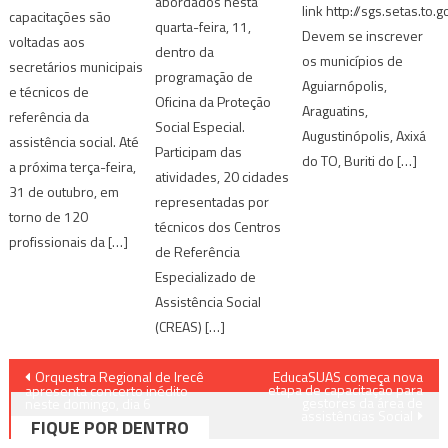
abordados nesta
link http://sgs.setas.to.
capacitações são
quarta-feira, 11,
Devem se inscrever
voltadas aos
dentro da
os municípios de
secretários municipais
programação de
Aguiarnópolis,
e técnicos de
Oficina da Proteção
Araguatins,
referência da
Social Especial.
Augustinópolis, Axixá
assistência social. Até
Participam das
do TO, Buriti do […]
a próxima terça-feira,
atividades, 20 cidades
31 de outubro, em
representadas por
torno de 120
técnicos dos Centros
profissionais da […]
de Referência
Especializado de
Assistência Social
(CREAS) […]
Navegação
Orquestra Regional de Irecê
EducaSUAS começa nova
etapa de capacitação para
apresenta concerto inédito
gestores da área de
de
neste domingo, dia 6
assistências Social
FIQUE POR DENTRO