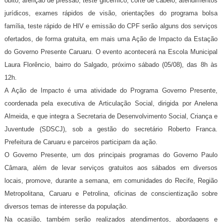
óbito, aferição de pressão, teste glicêmico, corte de cabelo, atendimentos
jurídicos, exames rápidos de visão, orientações do programa bolsa
família, teste rápido de HIV e emissão do CPF serão alguns dos serviços
ofertados, de forma gratuita, em mais uma Ação de Impacto da Estação
do Governo Presente Caruaru. O evento acontecerá na Escola Municipal
Laura Florêncio, bairro do Salgado, próximo sábado (05/08), das 8h às
12h.
A Ação de Impacto é uma atividade do Programa Governo Presente,
coordenada pela executiva de Articulação Social, dirigida por Anelena
Almeida, e que integra a Secretaria de Desenvolvimento Social, Criança e
Juventude (SDSCJ), sob a gestão do secretário Roberto Franca.
Prefeitura de Caruaru e parceiros participam da ação.
O Governo Presente, um dos principais programas do Governo Paulo
Câmara, além de levar serviços gratuitos aos sábados em diversos
locais, promove, durante a semana, em comunidades do Recife, Região
Metropolitana, Caruaru e Petrolina, oficinas de conscientização sobre
diversos temas de interesse da população.
Na ocasião, também serão realizados atendimentos, abordagens e