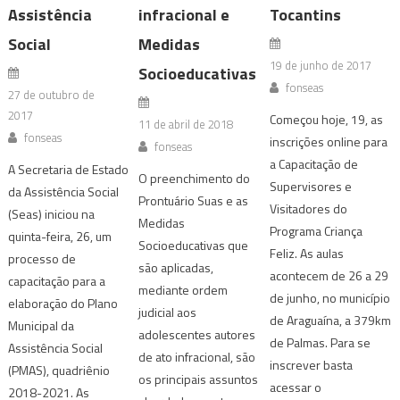
Assistência
infracional e
Tocantins
Social
Medidas
19 de junho de 2017
Socioeducativas
fonseas
27 de outubro de
2017
Começou hoje, 19, as
11 de abril de 2018
fonseas
inscrições online para
fonseas
a Capacitação de
A Secretaria de Estado
O preenchimento do
Supervisores e
da Assistência Social
Prontuário Suas e as
Visitadores do
(Seas) iniciou na
Medidas
Programa Criança
quinta-feira, 26, um
Socioeducativas que
Feliz. As aulas
processo de
são aplicadas,
acontecem de 26 a 29
capacitação para a
mediante ordem
de junho, no município
elaboração do Plano
judicial aos
de Araguaína, a 379km
Municipal da
adolescentes autores
de Palmas. Para se
Assistência Social
de ato infracional, são
inscrever basta
(PMAS), quadriênio
os principais assuntos
acessar o
2018-2021. As