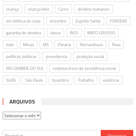
criança
criança feliz
Curso
direitos humanos
em defesa do suas
encontro
Espirito Santo
FONSEAS
garantia de direitos
idoso
INSS
MATO GROSSO
mds
Minas
MS
Paraná
Pernambuco
Piaui
políticas públicas
previdencia
proteção social
RIO GRANDE DO SUL
sistema único de assistência social
SUAS
São Paulo
tocantins
Trabalho
violência
ARQUIVOS
Arquivos
Pesquisar