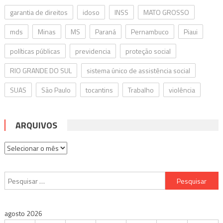
garantia de direitos
idoso
INSS
MATO GROSSO
mds
Minas
MS
Paraná
Pernambuco
Piaui
políticas públicas
previdencia
proteção social
RIO GRANDE DO SUL
sistema único de assistência social
SUAS
São Paulo
tocantins
Trabalho
violência
ARQUIVOS
Arquivos
Pesquisar
por:
agosto 2026