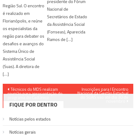
presidente do Fórum
Região Sul. O encontro
Nacional de
é realizado em
Secretários de Estado
Florianópolis, e reúne
da Assistência Social
os especialistas da
(Fonseas), Aparecida
região para debater os
Ramos de […]
desafios e avanços do
Sistema Único de
Assistência Social
(Suas). A diretora de
[…]
Navegação
Técnicos do MDS realizam
Inscrições para I Encontro
Nacional da Gestão Estadual
reunião para apresentação do
do SUAS vão até dia 30 de
de
programa do CadÚnico
novembro
FIQUE POR DENTRO
Post
Notícias pelos estados
Notí­cias gerais