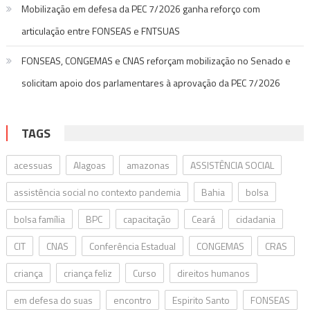
Mobilização em defesa da PEC 7/2026 ganha reforço com
articulação entre FONSEAS e FNTSUAS
FONSEAS, CONGEMAS e CNAS reforçam mobilização no Senado e
solicitam apoio dos parlamentares à aprovação da PEC 7/2026
TAGS
acessuas
Alagoas
amazonas
ASSISTÊNCIA SOCIAL
assistência social no contexto pandemia
Bahia
bolsa
bolsa família
BPC
capacitação
Ceará
cidadania
CIT
CNAS
Conferência Estadual
CONGEMAS
CRAS
criança
criança feliz
Curso
direitos humanos
em defesa do suas
encontro
Espirito Santo
FONSEAS