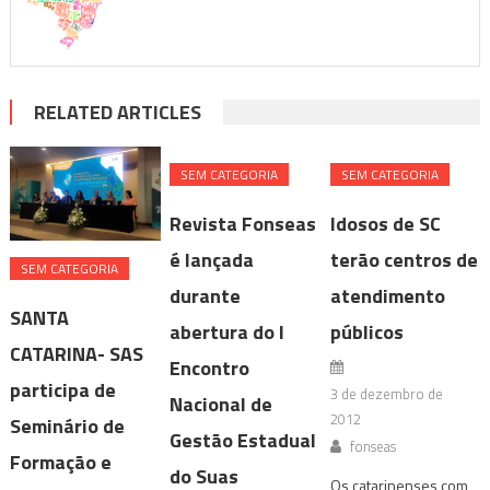
RELATED ARTICLES
SEM CATEGORIA
SEM CATEGORIA
Revista Fonseas
Idosos de SC
é lançada
terão centros de
SEM CATEGORIA
durante
atendimento
SANTA
abertura do I
públicos
CATARINA- SAS
Encontro
participa de
3 de dezembro de
Nacional de
2012
Seminário de
Gestão Estadual
fonseas
Formação e
do Suas
Os catarinenses com