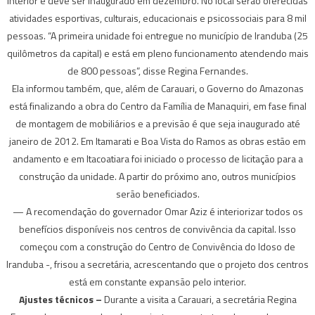
interior e deve ser inaugurado em dezembro. No local serão oferecidas
atividades esportivas, culturais, educacionais e psicossociais para 8 mil
pessoas. “A primeira unidade foi entregue no município de Iranduba (25
quilômetros da capital) e está em pleno funcionamento atendendo mais
de 800 pessoas”, disse Regina Fernandes.
Ela informou também, que, além de Carauari, o Governo do Amazonas
está finalizando a obra do Centro da Família de Manaquiri, em fase final
de montagem de mobiliários e a previsão é que seja inaugurado até
janeiro de 2012. Em Itamarati e Boa Vista do Ramos as obras estão em
andamento e em Itacoatiara foi iniciado o processo de licitação para a
construção da unidade. A partir do próximo ano, outros municípios
serão beneficiados.
— A recomendação do governador Omar Aziz é interiorizar todos os
benefícios disponíveis nos centros de convivência da capital. Isso
começou com a construção do Centro de Convivência do Idoso de
Iranduba -, frisou a secretária, acrescentando que o projeto dos centros
está em constante expansão pelo interior.
Ajustes técnicos –
Durante a visita a Carauari, a secretária Regina