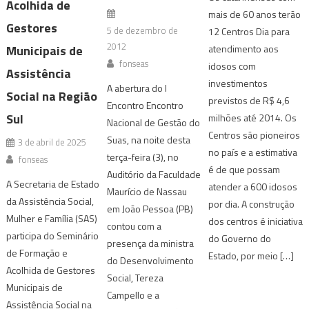
Acolhida de
mais de 60 anos terão
Gestores
5 de dezembro de
12 Centros Dia para
2012
Municipais de
atendimento aos
fonseas
idosos com
Assistência
investimentos
A abertura do I
Social na Região
previstos de R$ 4,6
Encontro Encontro
Sul
milhões até 2014. Os
Nacional de Gestão do
Centros são pioneiros
Suas, na noite desta
3 de abril de 2025
no país e a estimativa
terça-feira (3), no
fonseas
é de que possam
Auditório da Faculdade
A Secretaria de Estado
atender a 600 idosos
Maurício de Nassau
da Assistência Social,
por dia. A construção
em João Pessoa (PB)
Mulher e Família (SAS)
dos centros é iniciativa
contou com a
participa do Seminário
do Governo do
presença da ministra
de Formação e
Estado, por meio […]
do Desenvolvimento
Acolhida de Gestores
Social, Tereza
Municipais de
Campello e a
Assistência Social na