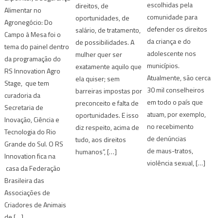
escolhidas pela
direitos, de
Alimentar no
comunidade para
oportunidades, de
Agronegócio: Do
defender os direitos
salário, de tratamento,
Campo à Mesa foi o
da criança e do
de possibilidades. A
tema do painel dentro
adolescente nos
mulher quer ser
da programação do
municípios.
exatamente aquilo que
RS Innovation Agro
Atualmente, são cerca
ela quiser; sem
Stage, que tem
30 mil conselheiros
barreiras impostas por
curadoria da
em todo o país que
preconceito e falta de
Secretaria de
atuam, por exemplo,
oportunidades. E isso
Inovação, Ciência e
no recebimento
diz respeito, acima de
Tecnologia do Rio
de denúncias
tudo, aos direitos
Grande do Sul. O RS
de maus-tratos,
humanos”, […]
Innovation fica na
violência sexual, […]
casa da Federação
Brasileira das
Associações de
Criadores de Animais
de […]