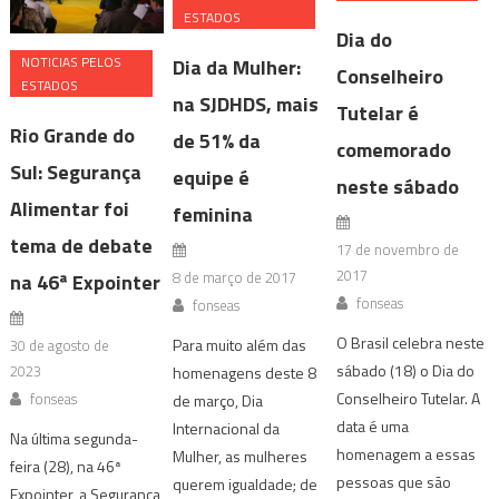
ESTADOS
Dia do
NOTICIAS PELOS
Dia da Mulher:
Conselheiro
ESTADOS
na SJDHDS, mais
Tutelar é
Rio Grande do
de 51% da
comemorado
Sul: Segurança
equipe é
neste sábado
Alimentar foi
feminina
tema de debate
17 de novembro de
2017
8 de março de 2017
na 46ª Expointer
fonseas
fonseas
O Brasil celebra neste
Para muito além das
30 de agosto de
sábado (18) o Dia do
2023
homenagens deste 8
Conselheiro Tutelar. A
fonseas
de março, Dia
data é uma
Internacional da
Na última segunda-
homenagem a essas
Mulher, as mulheres
feira (28), na 46ª
pessoas que são
querem igualdade; de
Expointer, a Segurança