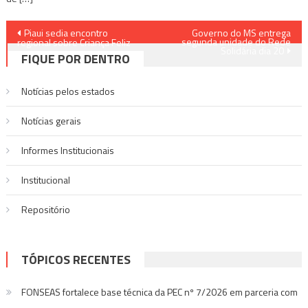
Navegação
Piaui sedia encontro
Governo do MS entrega
segunda unidade do Rede
regional sobre Criança Feliz
Solidária dia 20
de
FIQUE POR DENTRO
Post
Notícias pelos estados
Notí­cias gerais
Informes Institucionais
Institucional
Repositório
TÓPICOS RECENTES
FONSEAS fortalece base técnica da PEC nº 7/2026 em parceria com