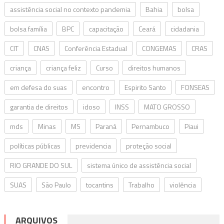
assistência social no contexto pandemia
Bahia
bolsa
bolsa família
BPC
capacitação
Ceará
cidadania
CIT
CNAS
Conferência Estadual
CONGEMAS
CRAS
criança
criança feliz
Curso
direitos humanos
em defesa do suas
encontro
Espirito Santo
FONSEAS
garantia de direitos
idoso
INSS
MATO GROSSO
mds
Minas
MS
Paraná
Pernambuco
Piaui
políticas públicas
previdencia
proteção social
RIO GRANDE DO SUL
sistema único de assistência social
SUAS
São Paulo
tocantins
Trabalho
violência
ARQUIVOS