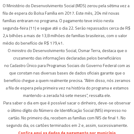
O Ministério do Desenvolvimento Social (MDS) zerou pela sétima vez a
fila de espera do Bolsa Família em 2017. Este mês, 204 mil novas
famílias entraram no programa. O pagamento teve início nesta
segunda-feira (11) e segue até o dia 22. Serão repassados cerca de R$
2,4 bilhões a mais de 13,8 milhões de famílias brasileiras, com o valor
médio do benefício de R$ 179,41.
O ministro do Desenvolvimento Social, Osmar Terra, destaca que o
cruzamento das informações declaradas pelos beneficiários
no Cadastro Único para Programas Sociais do Governo Federal com as
que constam nas diversas bases de dados oficiais garante que o
benefício chegue a quem realmente precisa. “Além disso, nós zeramos
a fila de espera pela primeira vez na história do programa e estamos
mantendo-a zerada há sete meses”, ressalta ele.
Para saber o dia em que é possível sacar o dinheiro, deve-se observar
o último dígito do Número de Identificação Social (NIS) impresso no
cartão. No primeiro dia, recebem as famílias com NIS de final 1. No
segundo dia, os cartões terminados em 2 e, assim, sucessivamente.
Confira
aqui
os dados de pagamento por município