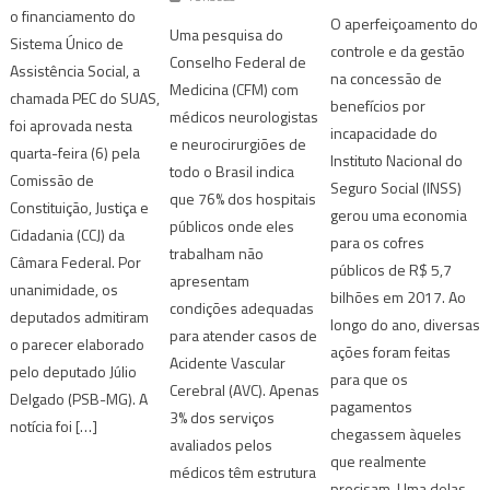
o financiamento do
O aperfeiçoamento do
Uma pesquisa do
Sistema Único de
controle e da gestão
Conselho Federal de
Assistência Social, a
na concessão de
Medicina (CFM) com
chamada PEC do SUAS,
benefícios por
médicos neurologistas
foi aprovada nesta
incapacidade do
e neurocirurgiões de
quarta-feira (6) pela
Instituto Nacional do
todo o Brasil indica
Comissão de
Seguro Social (INSS)
que 76% dos hospitais
Constituição, Justiça e
gerou uma economia
públicos onde eles
Cidadania (CCJ) da
para os cofres
trabalham não
Câmara Federal. Por
públicos de R$ 5,7
apresentam
unanimidade, os
bilhões em 2017. Ao
condições adequadas
deputados admitiram
longo do ano, diversas
para atender casos de
o parecer elaborado
ações foram feitas
Acidente Vascular
pelo deputado Júlio
para que os
Cerebral (AVC). Apenas
Delgado (PSB-MG). A
pagamentos
3% dos serviços
notícia foi […]
chegassem àqueles
avaliados pelos
que realmente
médicos têm estrutura
precisam. Uma delas