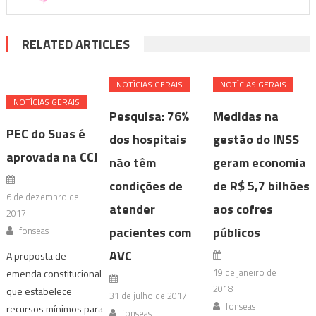
RELATED ARTICLES
NOTÍ­CIAS GERAIS
NOTÍ­CIAS GERAIS
NOTÍ­CIAS GERAIS
Pesquisa: 76%
Medidas na
PEC do Suas é
dos hospitais
gestão do INSS
aprovada na CCJ
não têm
geram economia
condições de
de R$ 5,7 bilhões
6 de dezembro de
atender
aos cofres
2017
pacientes com
públicos
fonseas
AVC
A proposta de
19 de janeiro de
emenda constitucional
2018
que estabelece
31 de julho de 2017
fonseas
recursos mínimos para
fonseas