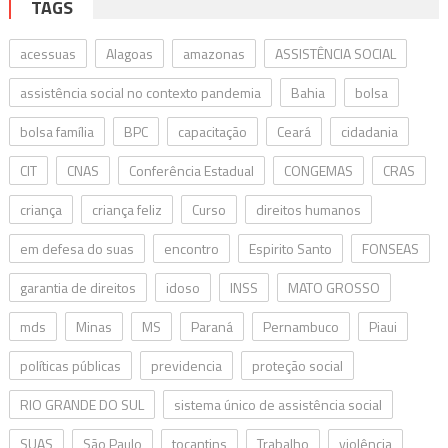
TAGS
acessuas
Alagoas
amazonas
ASSISTÊNCIA SOCIAL
assistência social no contexto pandemia
Bahia
bolsa
bolsa família
BPC
capacitação
Ceará
cidadania
CIT
CNAS
Conferência Estadual
CONGEMAS
CRAS
criança
criança feliz
Curso
direitos humanos
em defesa do suas
encontro
Espirito Santo
FONSEAS
garantia de direitos
idoso
INSS
MATO GROSSO
mds
Minas
MS
Paraná
Pernambuco
Piaui
políticas públicas
previdencia
proteção social
RIO GRANDE DO SUL
sistema único de assistência social
SUAS
São Paulo
tocantins
Trabalho
violência