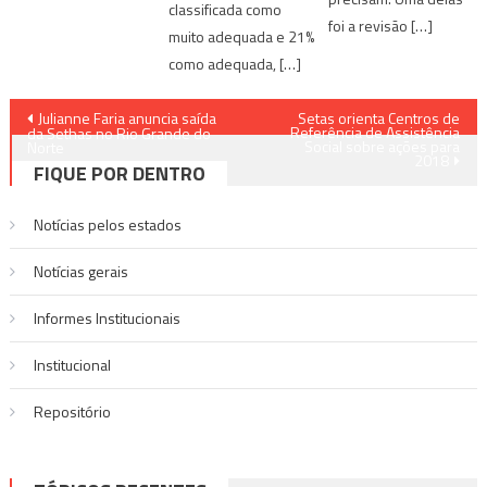
classificada como
foi a revisão […]
muito adequada e 21%
como adequada, […]
Navegação
Julianne Faria anuncia saída
Setas orienta Centros de
Referência de Assistência
da Sethas no Rio Grande do
Social sobre ações para
de
Norte
2018
FIQUE POR DENTRO
Post
Notícias pelos estados
Notí­cias gerais
Informes Institucionais
Institucional
Repositório