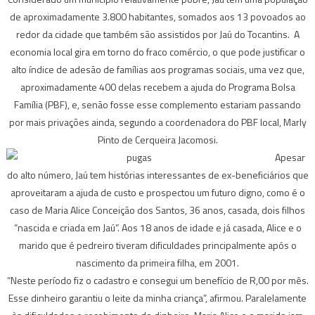
de aproximadamente 3.800 habitantes, somados aos 13 povoados ao
redor da cidade que também são assistidos por Jaú do Tocantins. A
economia local gira em torno do fraco comércio, o que pode justificar o
alto índice de adesão de famílias aos programas sociais, uma vez que,
aproximadamente 400 delas recebem a ajuda do Programa Bolsa
Família (PBF), e, senão fosse esse complemento estariam passando
por mais privações ainda, segundo a coordenadora do PBF local, Marly
Pinto de Cerqueira Jacomosi.
Apesar
do alto número, Jaú tem histórias interessantes de ex-beneficiários que
aproveitaram a ajuda de custo e prospectou um futuro digno, como é o
caso de Maria Alice Conceição dos Santos, 36 anos, casada, dois filhos
“nascida e criada em Jaú”. Aos 18 anos de idade e já casada, Alice e o
marido que é pedreiro tiveram dificuldades principalmente após o
nascimento da primeira filha, em 2001.
“Neste período fiz o cadastro e consegui um benefício de R,00 por mês.
Esse dinheiro garantiu o leite da minha criança”, afirmou. Paralelamente