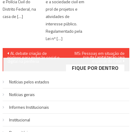
e a sociedade civil em
e Polícia Civil do
prol de projetos e
Distrito Federal, na
atividades de
casa de […]
interesse público.
Regulamentado pela
Lei nº […]
Navegação
AL debate criação de
MS: Pessoas em situação de
rua da Capital terão ceia
núcleos para inclusão social e
especial de natal
de
digital na periferia
FIQUE POR DENTRO
Post
Notícias pelos estados
Notí­cias gerais
Informes Institucionais
Institucional