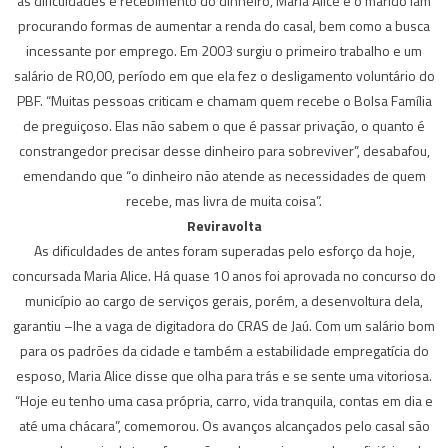
às dificuldades e recebimento do dinheiro, Maria Alice e o marido iam
procurando formas de aumentar a renda do casal, bem como a busca
incessante por emprego. Em 2003 surgiu o primeiro trabalho e um
salário de R0,00, período em que ela fez o desligamento voluntário do
PBF. “Muitas pessoas criticam e chamam quem recebe o Bolsa Família
de preguiçoso. Elas não sabem o que é passar privação, o quanto é
constrangedor precisar desse dinheiro para sobreviver”, desabafou,
emendando que “o dinheiro não atende as necessidades de quem
recebe, mas livra de muita coisa”.
Reviravolta
As dificuldades de antes foram superadas pelo esforço da hoje,
concursada Maria Alice. Há quase 10 anos foi aprovada no concurso do
município ao cargo de serviços gerais, porém, a desenvoltura dela,
garantiu –lhe a vaga de digitadora do CRAS de Jaú. Com um salário bom
para os padrões da cidade e também a estabilidade empregatícia do
esposo, Maria Alice disse que olha para trás e se sente uma vitoriosa.
“Hoje eu tenho uma casa própria, carro, vida tranquila, contas em dia e
até uma chácara”, comemorou. Os avanços alcançados pelo casal são