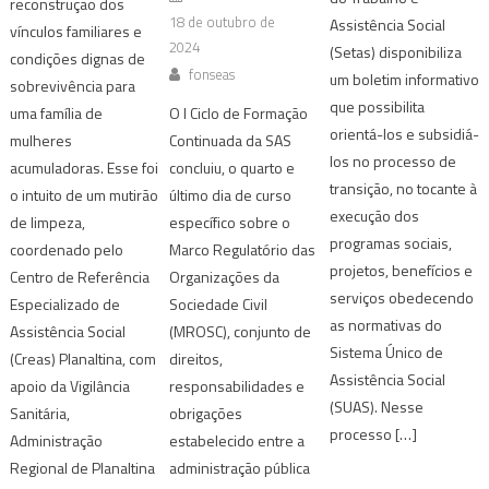
reconstrução dos
18 de outubro de
Assistência Social
vínculos familiares e
2024
(Setas) disponibiliza
condições dignas de
fonseas
um boletim informativo
sobrevivência para
que possibilita
O I Ciclo de Formação
uma família de
orientá-los e subsidiá-
Continuada da SAS
mulheres
los no processo de
concluiu, o quarto e
acumuladoras. Esse foi
transição, no tocante à
último dia de curso
o intuito de um mutirão
execução dos
específico sobre o
de limpeza,
programas sociais,
Marco Regulatório das
coordenado pelo
projetos, benefícios e
Organizações da
Centro de Referência
serviços obedecendo
Sociedade Civil
Especializado de
as normativas do
(MROSC), conjunto de
Assistência Social
Sistema Único de
direitos,
(Creas) Planaltina, com
Assistência Social
responsabilidades e
apoio da Vigilância
(SUAS). Nesse
obrigações
Sanitária,
processo […]
estabelecido entre a
Administração
administração pública
Regional de Planaltina