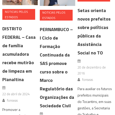
Setas orienta
NOTICIAS PELOS
NOTICIAS PELOS
ESTADOS
ESTADOS
novos prefeitos
sobre políticas
DISTRITO
PERNAMBUCO –
públicas da
FEDERAL – Casa
I Ciclo de
Assistência
de família
Formação
Social no TO
acumuladora
Continuada da
recebe mutirão
SAS promove
20 de dezembro de
de limpeza em
curso sobre o
2016
Planaltina
Marco
fonseas
Regulatório das
Para auxiliar os futuros
22 de abril de 2024
prefeitos municipais
Organizações da
fonseas
do Tocantins, em suas
Sociedade Civil
gestões, a Secretaria
Promover a
do Trabalho e