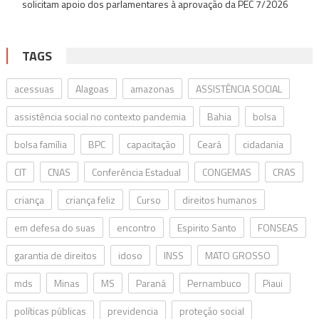
solicitam apoio dos parlamentares à aprovação da PEC 7/2026
TAGS
acessuas
Alagoas
amazonas
ASSISTÊNCIA SOCIAL
assistência social no contexto pandemia
Bahia
bolsa
bolsa família
BPC
capacitação
Ceará
cidadania
CIT
CNAS
Conferência Estadual
CONGEMAS
CRAS
criança
criança feliz
Curso
direitos humanos
em defesa do suas
encontro
Espirito Santo
FONSEAS
garantia de direitos
idoso
INSS
MATO GROSSO
mds
Minas
MS
Paraná
Pernambuco
Piaui
políticas públicas
previdencia
proteção social