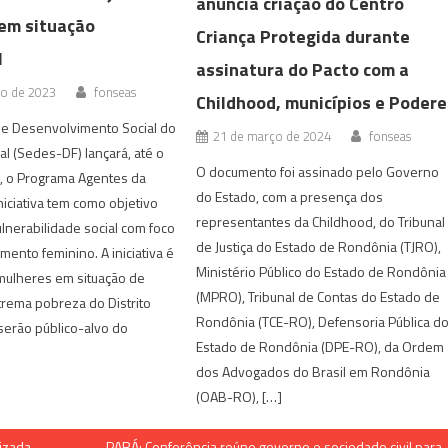
anuncia criação do Centro
em situação
Criança Protegida durante
l
assinatura do Pacto com a
ro de 2023
fonseas
Childhood, municípios e Podere
de Desenvolvimento Social do
21 de março de 2024
fonseas
al (Sedes-DF) lançará, até o
O documento foi assinado pelo Governo
o, o Programa Agentes da
do Estado, com a presença dos
niciativa tem como objetivo
representantes da Childhood, do Tribunal
lnerabilidade social com foco
de Justiça do Estado de Rondônia (TJRO),
nto feminino. A iniciativa é
Ministério Público do Estado de Rondônia
mulheres em situação de
(MPRO), Tribunal de Contas do Estado de
rema pobreza do Distrito
Rondônia (TCE-RO), Defensoria Pública d
 serão público-alvo do
Estado de Rondônia (DPE-RO), da Ordem
dos Advogados do Brasil em Rondônia
(OAB-RO), […]
lizada
PARÁ: Conferência reúne governo e sociedade civil para