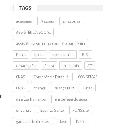
TAGS
acessuas
Alagoas
amazonas
ASSISTÊNCIA SOCIAL
assistência social no contexto pandemia
Bahia
bolsa
bolsa família
BPC
capacitação
Ceará
cidadania
CIT
CNAS
Conferência Estadual
CONGEMAS
CRAS
criança
criança feliz
Curso
em
direitos humanos
em defesa do suas
encontro
Espirito Santo
FONSEAS
garantia de direitos
idoso
INSS