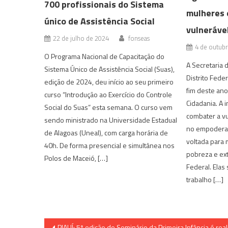
700 profissionais do Sistema
mulheres 
único de Assistência Social
vulneráve
22 de julho de 2024
fonseas
4 de outub
O Programa Nacional de Capacitação do
A Secretaria 
Sistema Único de Assistência Social (Suas),
Distrito Feder
edição de 2024, deu início ao seu primeiro
fim deste an
curso “Introdução ao Exercício do Controle
Cidadania. A i
Social do Suas” esta semana. O curso vem
combater a vu
sendo ministrado na Universidade Estadual
no empoderame
de Alagoas (Uneal), com carga horária de
voltada para 
40h. De forma presencial e simultânea nos
pobreza e ext
Polos de Maceió, […]
Federal. Elas
trabalho […]
Navegação
PIAUÍ: 5ª edição do Seminário da Primeira Infância é rea