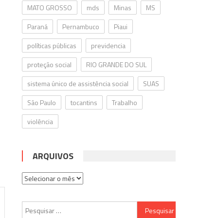
MATO GROSSO
mds
Minas
MS
Paraná
Pernambuco
Piaui
políticas públicas
previdencia
proteção social
RIO GRANDE DO SUL
sistema único de assistência social
SUAS
São Paulo
tocantins
Trabalho
violência
ARQUIVOS
Arquivos
Pesquisar