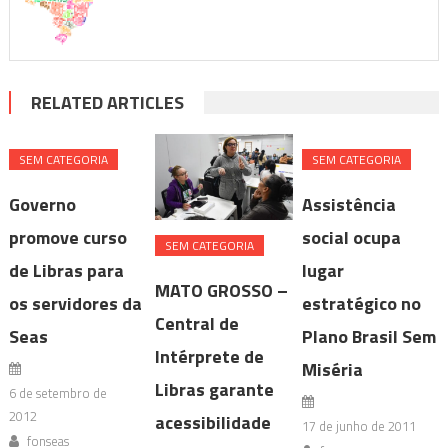
RELATED ARTICLES
SEM CATEGORIA
SEM CATEGORIA
Governo
Assistência
promove curso
social ocupa
SEM CATEGORIA
de Libras para
lugar
MATO GROSSO –
os servidores da
estratégico no
Central de
Seas
Plano Brasil Sem
Intérprete de
Miséria
Libras garante
6 de setembro de
2012
acessibilidade
17 de junho de 2011
fonseas