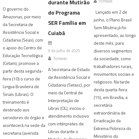
fonseas
durante Mutirão
O governo do
do Programa
Lançado em 2 de
Amazonas, por meio
junho, o Plano Brasil
SER Família em
da Secretaria de
Sem Miséria já foi
Cuiabá
Assistência Social e
apresentado, ao longo
Cidadania (Seas), com
deste mês, para
o apoio do Centro de
9 de julho de 2025
diversos segmentos
Educação Tecnológica
fonseas
da sociedade, como
(Cetam), promove a
trabalhadores rurais,
A Secretaria de Estado
partir desta segunda-
movimentos sociais e
de Assistência Social e
feira (10) o curso de
religiosos. Na tarde
Cidadania (Setasc), por
Lingua Brasileira de
desta quarta-feira
meio da Central de
Sinais (Libras). O
(15), em Brasília, a
Interpretação de
treinamento é
secretária
Libras (CIL), iniciou o
destinado aos
extraordinária de
atendimento inclusivo
servidores do órgão e
Erradicação da
com intérpretes de
acontecerá na sede da
Extrema Pobreza do
Libras durante o
secretaria (avenida
Ministério do