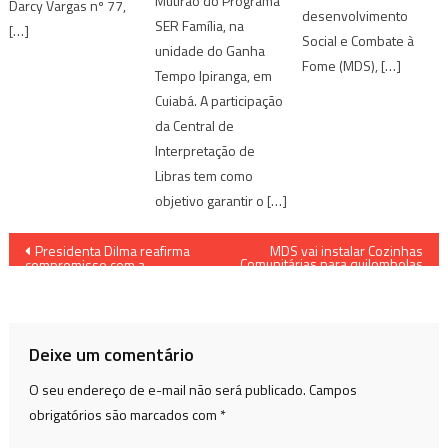
Mutirão do Programa
Darcy Vargas nº 77,
desenvolvimento
SER Família, na
[…]
Social e Combate à
unidade do Ganha
Fome (MDS), […]
Tempo Ipiranga, em
Cuiabá. A participação
da Central de
Interpretação de
Libras tem como
objetivo garantir o […]
Navegação
Presidenta Dilma reafirma
MDS vai instalar Cozinhas
Comunitárias para quilombolas
compromisso com a
de 5 estados
de
erradicação da extrema
pobreza
Post
Deixe um comentário
O seu endereço de e-mail não será publicado.
Campos
obrigatórios são marcados com
*