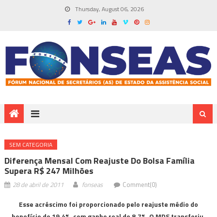
Thursday, August 06, 2026
SEM CATEGORIA
Diferença Mensal Com Reajuste Do Bolsa Família
Supera R$ 247 Milhões
28 de abril de 2011
fonseas
Comment(0)
Esse acréscimo foi proporcionado pelo reajuste médio do
benefício de 19,4%, com ganho real de 8,7%. O MDS transferiu,