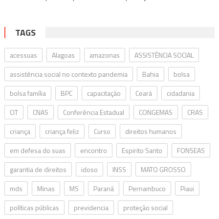
TAGS
acessuas
Alagoas
amazonas
ASSISTÊNCIA SOCIAL
assistência social no contexto pandemia
Bahia
bolsa
bolsa família
BPC
capacitação
Ceará
cidadania
CIT
CNAS
Conferência Estadual
CONGEMAS
CRAS
criança
criança feliz
Curso
direitos humanos
em defesa do suas
encontro
Espirito Santo
FONSEAS
garantia de direitos
idoso
INSS
MATO GROSSO
mds
Minas
MS
Paraná
Pernambuco
Piaui
políticas públicas
previdencia
proteção social