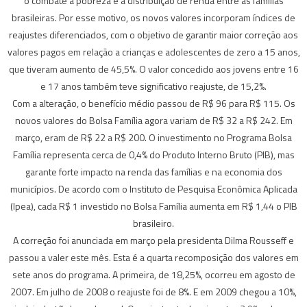
o combate à pobreza e a distribuição de renda entre as famílias
brasileiras. Por esse motivo, os novos valores incorporam índices de
reajustes diferenciados, com o objetivo de garantir maior correção aos
valores pagos em relação a crianças e adolescentes de zero a 15 anos,
que tiveram aumento de 45,5%. O valor concedido aos jovens entre 16
e 17 anos também teve significativo reajuste, de 15,2%.
Com a alteração, o benefício médio passou de R$ 96 para R$ 115. Os
novos valores do Bolsa Família agora variam de R$ 32 a R$ 242. Em
março, eram de R$ 22 a R$ 200. O investimento no Programa Bolsa
Família representa cerca de 0,4% do Produto Interno Bruto (PIB), mas
garante forte impacto na renda das famílias e na economia dos
municípios. De acordo com o Instituto de Pesquisa Econômica Aplicada
(Ipea), cada R$ 1 investido no Bolsa Família aumenta em R$ 1,44 o PIB
brasileiro.
A correção foi anunciada em março pela presidenta Dilma Rousseff e
passou a valer este mês. Esta é a quarta recomposição dos valores em
sete anos do programa. A primeira, de 18,25%, ocorreu em agosto de
2007. Em julho de 2008 o reajuste foi de 8%. E em 2009 chegou a 10%,