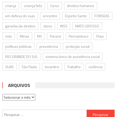
criança
criança feliz
Curso
direitos humanos
em defesa do suas
encontro
Espirito Santo
FONSEAS
garantia de direitos
idoso
INSS
MATO GROSSO
mds
Minas
MS
Paraná
Pernambuco
Piaui
políticas públicas
previdencia
proteção social
RIO GRANDE DO SUL
sistema único de assistência social
SUAS
São Paulo
tocantins
Trabalho
violência
ARQUIVOS
Arquivos
Pesquisar