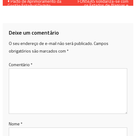
Navegação
Pacto de Aprimoramento da
FONSEAS solidariza-se com
os Estados de Alagoas e
Gestão Estadual Distrito
Pernambuco
de
Federal
Post
Deixe um comentário
O seu endereço de e-mail não será publicado.
Campos
obrigatórios são marcados com
*
Comentário
*
Nome
*