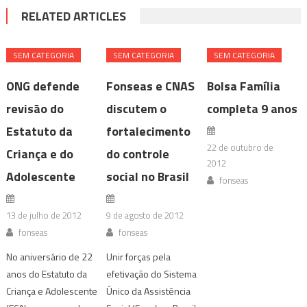
RELATED ARTICLES
SEM CATEGORIA
SEM CATEGORIA
SEM CATEGORIA
ONG defende
Fonseas e CNAS
Bolsa Família
revisão do
discutem o
completa 9 anos
Estatuto da
fortalecimento
22 de outubro de
Criança e do
do controle
2012
Adolescente
social no Brasil
fonseas
13 de julho de 2012
9 de agosto de 2012
fonseas
fonseas
No aniversário de 22
Unir forças pela
anos do Estatuto da
efetivação do Sistema
Criança e Adolescente
Único da Assistência