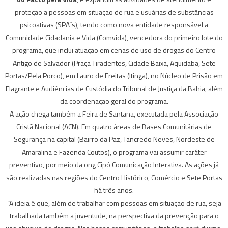
proteção a pessoas em situação de rua e usuárias de substâncias
psicoativas (SPA´s), tendo como nova entidade responsável a
Comunidade Cidadania e Vida (Comvida), vencedora do primeiro lote do
programa, que inclui atuação em cenas de uso de drogas do Centro
Antigo de Salvador (Praça Tiradentes, Cidade Baixa, Aquidabã, Sete
Portas/Pela Porco), em Lauro de Freitas (Itinga), no Núcleo de Prisão em
Flagrante e Audiências de Custódia do Tribunal de Justiça da Bahia, além
da coordenação geral do programa.
A ação chega também a Feira de Santana, executada pela Associação
Cristã Nacional (ACN). Em quatro áreas de Bases Comunitárias de
Segurança na capital (Bairro da Paz, Tancredo Neves, Nordeste de
Amaralina e Fazenda Coutos), o programa vai assumir caráter
preventivo, por meio da ong Cipó Comunicação Interativa. As ações já
são realizadas nas regiões do Centro Histórico, Comércio e Sete Portas
há três anos.
“A ideia é que, além de trabalhar com pessoas em situação de rua, seja
trabalhada também a juventude, na perspectiva da prevenção para o