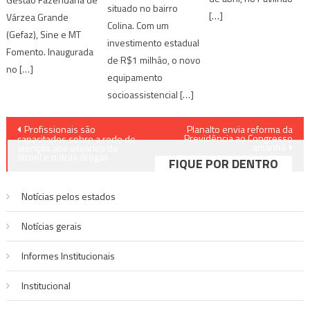
situado no bairro
[…]
Várzea Grande
Colina. Com um
(Gefaz), Sine e MT
investimento estadual
Fomento. Inaugurada
de R$1 milhão, o novo
no […]
equipamento
socioassistencial […]
Navegação
Profissionais são
Planalto envia reforma da
Previdência ao Congresso
capacitados sobre a rede de
amanhã
de
atenção aos usuários de
álcool e outras drogas
FIQUE POR DENTRO
Post
Notícias pelos estados
Notí­cias gerais
Informes Institucionais
Institucional