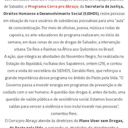
de Salvador, o
Programa Corra pro Abraço
, da
Secretaria de Justiça,
Direitos Humanos e Desenvolvimento Social (SJDHDS)
, reúne pessoas
em situação de rua e usuários de substâncias psicoativas para uma “aula”
de conscientização. Por meio de oficinas, poesia, música e rodas de
capoeira, os arte-educadores do programa realizaram, no início da
semana, em duas cenas de uso de drogas de Salvador, a intervenção
urbana ‘De Reis e Rainhas na África aos Quilombos no Brasil’.
A ação, que integra as atividades do Novembro Negro, foi realizada na
Estação do Aquidabã, na Baixa dos Sapateiros, ontem (29), e contou
com a visita do secretário da SJDHDS, Geraldo Reis, que reforçou a
grande importância desse programa no âmbito do Pacto pela Vida. “O
Governo passa a investir energia em programas de prevenção e de
cuidado com o ser humano. A questão das drogas é, antes de tudo, uma
questão de saúde pública e de assistência social. Estamos buscando
saídas para vencer a violência e isso inclui investir nas pessoas”,
comentou Reis.
O Corra pro Abraço atende às diretrizes do
Plano Viver sem Drogas,
do Pacto pela Vida
, e expandiu as atividades de atendimento e