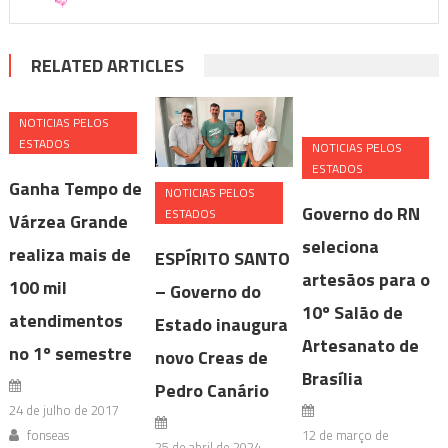
RELATED ARTICLES
NOTICIAS PELOS
ESTADOS
NOTICIAS PELOS
ESTADOS
Ganha Tempo de
NOTICIAS PELOS
Governo do RN
ESTADOS
Várzea Grande
seleciona
realiza mais de
ESPÍRITO SANTO
artesãos para o
100 mil
– Governo do
10º Salão de
atendimentos
Estado inaugura
Artesanato de
no 1º semestre
novo Creas de
Brasília
Pedro Canário
24 de julho de 2017
fonseas
12 de março de
25 de abril de 2024