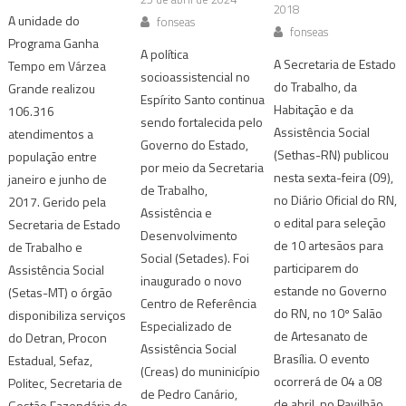
2018
A unidade do
fonseas
fonseas
Programa Ganha
A política
A Secretaria de Estado
Tempo em Várzea
socioassistencial no
do Trabalho, da
Grande realizou
Espírito Santo continua
Habitação e da
106.316
sendo fortalecida pelo
Assistência Social
atendimentos a
Governo do Estado,
(Sethas-RN) publicou
população entre
por meio da Secretaria
nesta sexta-feira (09),
janeiro e junho de
de Trabalho,
no Diário Oficial do RN,
2017. Gerido pela
Assistência e
o edital para seleção
Secretaria de Estado
Desenvolvimento
de 10 artesãos para
de Trabalho e
Social (Setades). Foi
participarem do
Assistência Social
inaugurado o novo
estande no Governo
(Setas-MT) o órgão
Centro de Referência
do RN, no 10º Salão
disponibiliza serviços
Especializado de
de Artesanato de
do Detran, Procon
Assistência Social
Brasília. O evento
Estadual, Sefaz,
(Creas) do muninicípio
ocorrerá de 04 a 08
Politec, Secretaria de
de Pedro Canário,
de abril, no Pavilhão
Gestão Fazendária de