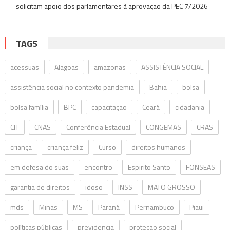
solicitam apoio dos parlamentares à aprovação da PEC 7/2026
TAGS
acessuas
Alagoas
amazonas
ASSISTÊNCIA SOCIAL
assistência social no contexto pandemia
Bahia
bolsa
bolsa família
BPC
capacitação
Ceará
cidadania
CIT
CNAS
Conferência Estadual
CONGEMAS
CRAS
criança
criança feliz
Curso
direitos humanos
em defesa do suas
encontro
Espirito Santo
FONSEAS
garantia de direitos
idoso
INSS
MATO GROSSO
mds
Minas
MS
Paraná
Pernambuco
Piaui
políticas públicas
previdencia
proteção social