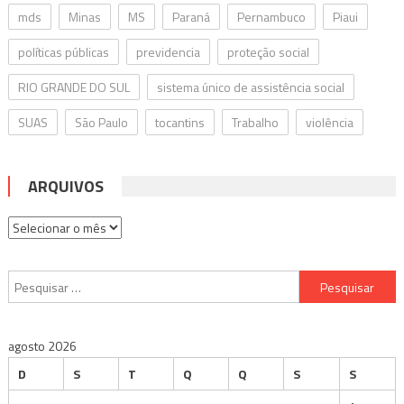
mds
Minas
MS
Paraná
Pernambuco
Piaui
políticas públicas
previdencia
proteção social
RIO GRANDE DO SUL
sistema único de assistência social
SUAS
São Paulo
tocantins
Trabalho
violência
ARQUIVOS
Arquivos
Pesquisar
por:
agosto 2026
D
S
T
Q
Q
S
S