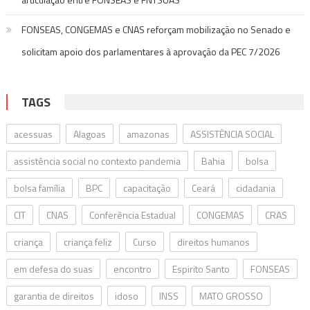
FONSEAS, CONGEMAS e CNAS reforçam mobilização no Senado e
solicitam apoio dos parlamentares à aprovação da PEC 7/2026
TAGS
acessuas
Alagoas
amazonas
ASSISTÊNCIA SOCIAL
assistência social no contexto pandemia
Bahia
bolsa
bolsa família
BPC
capacitação
Ceará
cidadania
CIT
CNAS
Conferência Estadual
CONGEMAS
CRAS
criança
criança feliz
Curso
direitos humanos
em defesa do suas
encontro
Espirito Santo
FONSEAS
garantia de direitos
idoso
INSS
MATO GROSSO