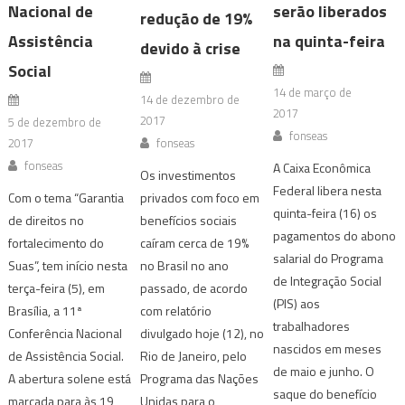
Nacional de
serão liberados
redução de 19%
Assistência
na quinta-feira
devido à crise
Social
14 de março de
14 de dezembro de
2017
2017
5 de dezembro de
fonseas
2017
fonseas
fonseas
A Caixa Econômica
Os investimentos
Federal libera nesta
Com o tema “Garantia
privados com foco em
quinta-feira (16) os
de direitos no
benefícios sociais
pagamentos do abono
fortalecimento do
caíram cerca de 19%
salarial do Programa
Suas”, tem início nesta
no Brasil no ano
de Integração Social
terça-feira (5), em
passado, de acordo
(PIS) aos
Brasília, a 11ª
com relatório
trabalhadores
Conferência Nacional
divulgado hoje (12), no
nascidos em meses
de Assistência Social.
Rio de Janeiro, pelo
de maio e junho. O
A abertura solene está
Programa das Nações
saque do benefício
marcada para às 19
Unidas para o