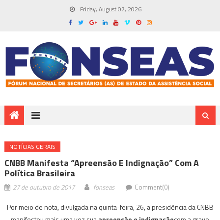
Friday, August 07, 2026
NOTÍ­CIAS GERAIS
CNBB Manifesta “apreensão E Indignação” Com A
Política Brasileira
27 de outubro de 2017
fonseas
Comment(0)
Por meio de nota, divulgada na quinta-feira, 26, a presidência da CNBB
manifestou mais uma vez sua
apreensão e indignação
com a grave