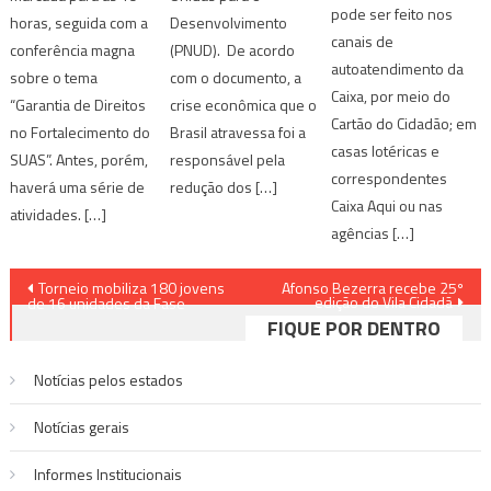
pode ser feito nos
horas, seguida com a
Desenvolvimento
canais de
conferência magna
(PNUD). De acordo
autoatendimento da
sobre o tema
com o documento, a
Caixa, por meio do
“Garantia de Direitos
crise econômica que o
Cartão do Cidadão; em
no Fortalecimento do
Brasil atravessa foi a
casas lotéricas e
SUAS”. Antes, porém,
responsável pela
correspondentes
haverá uma série de
redução dos […]
Caixa Aqui ou nas
atividades. […]
agências […]
Navegação
Torneio mobiliza 180 jovens
Afonso Bezerra recebe 25º
edição do Vila Cidadã
de 16 unidades da Fase
de
FIQUE POR DENTRO
Post
Notícias pelos estados
Notí­cias gerais
Informes Institucionais