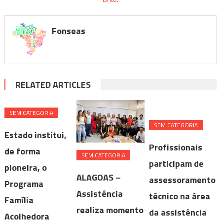
Fonseas
RELATED ARTICLES
SEM CATEGORIA
SEM CATEGORIA
Estado institui,
Profissionais
de forma
SEM CATEGORIA
participam de
pioneira, o
ALAGOAS –
assessoramento
Programa
Assistência
técnico na área
Família
realiza momento
da assistência
Acolhedora