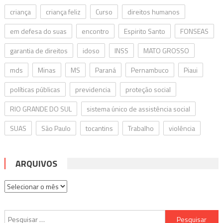
criança
criança feliz
Curso
direitos humanos
em defesa do suas
encontro
Espirito Santo
FONSEAS
garantia de direitos
idoso
INSS
MATO GROSSO
mds
Minas
MS
Paraná
Pernambuco
Piaui
políticas públicas
previdencia
proteção social
RIO GRANDE DO SUL
sistema único de assistência social
SUAS
São Paulo
tocantins
Trabalho
violência
ARQUIVOS
Arquivos
Pesquisar