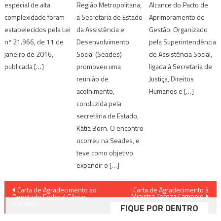
Região Metropolitana,
especial de alta
Alcance do Pacto de
a Secretaria de Estado
complexidade foram
Aprimoramento de
da Assistência e
estabelecidos pela Lei
Gestão. Organizado
Desenvolvimento
nº 21.966, de 11 de
pela Superintendência
Social (Seades)
janeiro de 2016,
de Assistência Social,
promoveu uma
publicada […]
ligada à Secretaria de
reunião de
Justiça, Direitos
acolhimento,
Humanos e […]
conduzida pela
secretária de Estado,
Kátia Born. O encontro
ocorreu na Seades, e
teve como objetivo
expandir o […]
Navegação
Carta de Agradecimento ao
Carta de Agradecimento à
Ministra Tereza Campelo
Deputado Federal Gilmar
de
Machado
FIQUE POR DENTRO