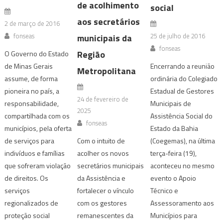
de acolhimento
social
aos secretários
2 de março de 2016
fonseas
25 de julho de 2016
municipais da
fonseas
Região
O Governo do Estado
de Minas Gerais
Encerrando a reunião
Metropolitana
assume, de forma
ordinária do Colegiado
pioneira no país, a
Estadual de Gestores
24 de fevereiro de
responsabilidade,
Municipais de
2025
compartilhada com os
Assistência Social do
fonseas
municípios, pela oferta
Estado da Bahia
Com o intuito de
de serviços para
(Coegemas), na última
acolher os novos
indivíduos e famílias
terça-feira (19),
secretários municipais
que sofreram violação
aconteceu no mesmo
da Assistência e
de direitos. Os
evento o Apoio
fortalecer o vínculo
serviços
Técnico e
com os gestores
regionalizados de
Assessoramento aos
remanescentes da
proteção social
Municípios para