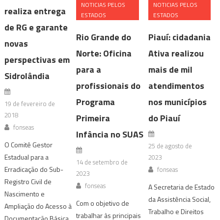
NOTICIAS PELOS
NOTICIAS PELOS
realiza entrega
ESTADOS
ESTADOS
de RG e garante
Rio Grande do
Piauí: cidadania
novas
Norte: Oficina
Ativa realizou
perspectivas em
para a
mais de mil
Sidrolândia
profissionais do
atendimentos
Programa
nos municípios
19 de fevereiro de
2018
Primeira
do Piauí
fonseas
Infância no SUAS
O Comitê Gestor
25 de agosto de
Estadual para a
2023
14 de setembro de
Erradicação do Sub-
fonseas
2023
Registro Civil de
fonseas
A Secretaria de Estado
Nascimento e
da Assistência Social,
Com o objetivo de
Ampliação do Acesso à
Trabalho e Direitos
trabalhar às principais
Documentação Básica