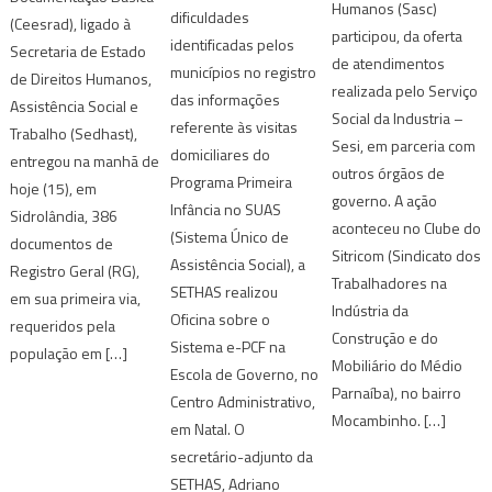
Humanos (Sasc)
dificuldades
(Ceesrad), ligado à
participou, da oferta
identificadas pelos
Secretaria de Estado
de atendimentos
municípios no registro
de Direitos Humanos,
realizada pelo Serviço
das informações
Assistência Social e
Social da Industria –
referente às visitas
Trabalho (Sedhast),
Sesi, em parceria com
domiciliares do
entregou na manhã de
outros órgãos de
Programa Primeira
hoje (15), em
governo. A ação
Infância no SUAS
Sidrolândia, 386
aconteceu no Clube do
(Sistema Único de
documentos de
Sitricom (Sindicato dos
Assistência Social), a
Registro Geral (RG),
Trabalhadores na
SETHAS realizou
em sua primeira via,
Indústria da
Oficina sobre o
requeridos pela
Construção e do
Sistema e-PCF na
população em […]
Mobiliário do Médio
Escola de Governo, no
Parnaíba), no bairro
Centro Administrativo,
Mocambinho. […]
em Natal. O
secretário-adjunto da
SETHAS, Adriano