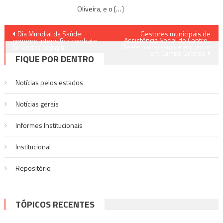
Oliveira, e o […]
Navegação
Dia Mundial da Saúde:
Gestores municipais de
Assistência Social do Centro-
governo intensifica combate
Oeste participam de encontro
de
ao Aedes aegypti
em Campo Grande
FIQUE POR DENTRO
Post
Notícias pelos estados
Notí­cias gerais
Informes Institucionais
Institucional
Repositório
TÓPICOS RECENTES