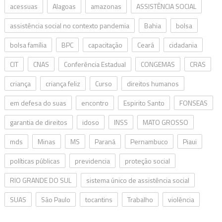
acessuas
Alagoas
amazonas
ASSISTÊNCIA SOCIAL
assistência social no contexto pandemia
Bahia
bolsa
bolsa família
BPC
capacitação
Ceará
cidadania
CIT
CNAS
Conferência Estadual
CONGEMAS
CRAS
criança
criança feliz
Curso
direitos humanos
em defesa do suas
encontro
Espirito Santo
FONSEAS
garantia de direitos
idoso
INSS
MATO GROSSO
mds
Minas
MS
Paraná
Pernambuco
Piaui
políticas públicas
previdencia
proteção social
RIO GRANDE DO SUL
sistema único de assistência social
SUAS
São Paulo
tocantins
Trabalho
violência