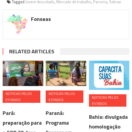
Tagged
Jovem descolado
,
Mercado de trabalho
,
Parceria
,
Sebrae
Fonseas
RELATED ARTICLES
NOTICIAS PELOS
NOTICIAS PELOS
NOTICIAS PELOS
ESTADOS
ESTADOS
ESTADOS
Pará:
Paraná:
Bahia: divulgada
preparação para
Programa
homologação