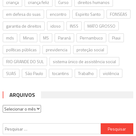
criança
criança feliz
Curso
direitos humanos
em defesa do suas
encontro
Espirito Santo
FONSEAS
garantia de direitos
idoso
INSS
MATO GROSSO
mds
Minas
MS
Paraná
Pernambuco
Piaui
políticas públicas
previdencia
proteção social
RIO GRANDE DO SUL
sistema único de assistência social
SUAS
São Paulo
tocantins
Trabalho
violência
ARQUIVOS
Arquivos
Pesquisar
por: