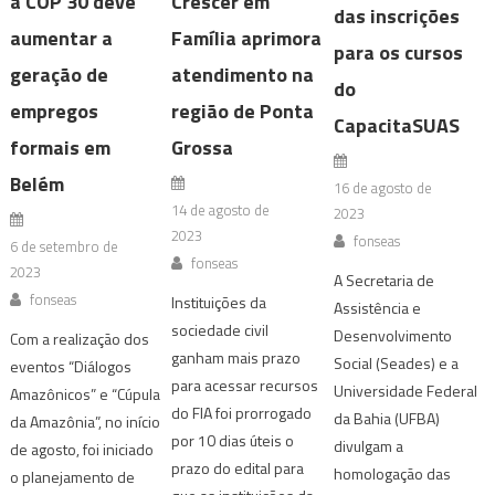
a COP 30 deve
Crescer em
das inscrições
aumentar a
Família aprimora
para os cursos
geração de
atendimento na
do
empregos
região de Ponta
CapacitaSUAS
formais em
Grossa
Belém
16 de agosto de
14 de agosto de
2023
2023
fonseas
6 de setembro de
fonseas
2023
A Secretaria de
fonseas
Instituições da
Assistência e
sociedade civil
Desenvolvimento
Com a realização dos
ganham mais prazo
Social (Seades) e a
eventos “Diálogos
para acessar recursos
Universidade Federal
Amazônicos” e “Cúpula
do FIA foi prorrogado
da Bahia (UFBA)
da Amazônia”, no início
por 10 dias úteis o
divulgam a
de agosto, foi iniciado
prazo do edital para
homologação das
o planejamento de