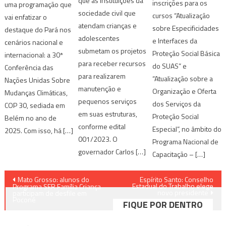
que as instituições da
inscrições para os
uma programação que
sociedade civil que
cursos “Atualização
vai enfatizar o
atendam crianças e
sobre Especificidades
destaque do Pará nos
adolescentes
e Interfaces da
cenários nacional e
submetam os projetos
Proteção Social Básica
internacional: a 30ª
para receber recursos
do SUAS” e
Conferência das
para realizarem
“Atualização sobre a
Nações Unidas Sobre
manutenção e
Organização e Oferta
Mudanças Climáticas,
pequenos serviços
dos Serviços da
COP 30, sediada em
em suas estruturas,
Proteção Social
Belém no ano de
conforme edital
Especial”, no âmbito do
2025. Com isso, há […]
001/2023. O
Programa Nacional de
governador Carlos […]
Capacitação – […]
Navegação
Mato Grosso: alunos do
Espírito Santo: Conselho
Estadual do Trabalho elege
Programa SER Família Criança
novo presidente
de
participam de desfile em
Poconé
FIQUE POR DENTRO
Post