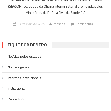
Secretaria de Estado de Assistência Social e Direitos Humanos
(SEASDH), participou da Oficina Interministerial promovida pelos
Ministérios da Defesa Civil, da Saúde […]
31 de julho de 2025
fonseas
Comment(0)
FIQUE POR DENTRO
Notícias pelos estados
Notí­cias gerais
Informes Institucionais
Institucional
Repositório