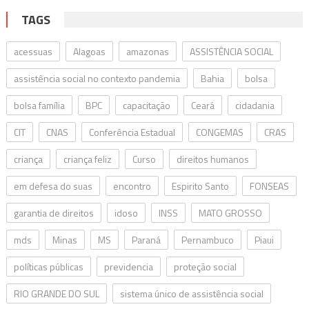
TAGS
acessuas
Alagoas
amazonas
ASSISTÊNCIA SOCIAL
assistência social no contexto pandemia
Bahia
bolsa
bolsa família
BPC
capacitação
Ceará
cidadania
CIT
CNAS
Conferência Estadual
CONGEMAS
CRAS
criança
criança feliz
Curso
direitos humanos
em defesa do suas
encontro
Espirito Santo
FONSEAS
garantia de direitos
idoso
INSS
MATO GROSSO
mds
Minas
MS
Paraná
Pernambuco
Piaui
políticas públicas
previdencia
proteção social
RIO GRANDE DO SUL
sistema único de assistência social