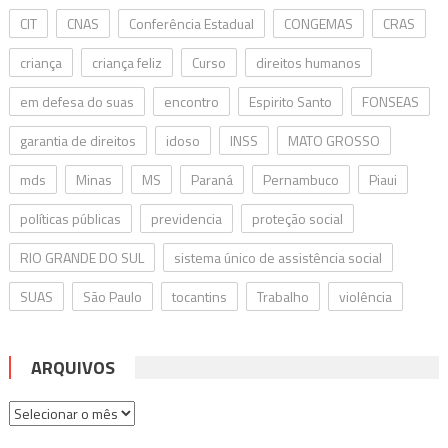
CIT
CNAS
Conferência Estadual
CONGEMAS
CRAS
criança
criança feliz
Curso
direitos humanos
em defesa do suas
encontro
Espirito Santo
FONSEAS
garantia de direitos
idoso
INSS
MATO GROSSO
mds
Minas
MS
Paraná
Pernambuco
Piaui
políticas públicas
previdencia
proteção social
RIO GRANDE DO SUL
sistema único de assistência social
SUAS
São Paulo
tocantins
Trabalho
violência
ARQUIVOS
Arquivos