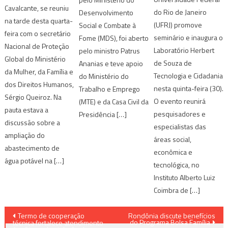
Cavalcante, se reuniu
do Rio de Janeiro
Desenvolvimento
na tarde desta quarta-
(UFRJ) promove
Social e Combate à
feira com o secretário
seminário e inaugura o
Fome (MDS), foi aberto
Nacional de Proteção
Laboratório Herbert
pelo ministro Patrus
Global do Ministério
de Souza de
Ananias e teve apoio
da Mulher, da Família e
Tecnologia e Cidadania
do Ministério do
dos Direitos Humanos,
nesta quinta-feira (30).
Trabalho e Emprego
Sérgio Queiroz. Na
O evento reunirá
(MTE) e da Casa Civil da
pauta estava a
pesquisadores e
Presidência […]
discussão sobre a
especialistas das
ampliação do
áreas social,
abastecimento de
econômica e
água potável na […]
tecnológica, no
Instituto Alberto Luiz
Coimbra de […]
Navegação
Termo de cooperação
Rondônia discute benefícios
do Programa Bolsa Família
técnica fortalece atendimento