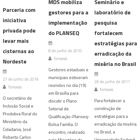
MDS mobiliza
Seminário e
Parceria com
gestores para a
laboratório de
iniciativa
implementação
pesquisa
privada pode
do PLANSEQ
fortalecem
levar mais
estratégias para
cisternas ao
8 de junho de 2010
erradicação da
fonseas
Nordeste
miséria no Brasil
Gestores estaduais e
municipais estiveram
27 de junho de 2019
29 de junho de 2011
reunidos no dia (19)
fonseas
fonseas
em Brasília para
O secretário de
Para fortalecer a
discutir o Plano
Inclusão Social e
construção de
Setorial de
Produtiva Rural do
estratégias para a
Qualificação-Planseq-
Ministério da
erradicação da miséria
Bolsa Família. O
Cidadania, José
no Brasil, a
encontro, realizado
Roberto Carlos
Universidade Federal
pelo Ministério do