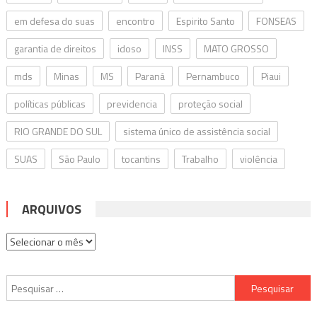
em defesa do suas
encontro
Espirito Santo
FONSEAS
garantia de direitos
idoso
INSS
MATO GROSSO
mds
Minas
MS
Paraná
Pernambuco
Piaui
políticas públicas
previdencia
proteção social
RIO GRANDE DO SUL
sistema único de assistência social
SUAS
São Paulo
tocantins
Trabalho
violência
ARQUIVOS
Arquivos
Pesquisar
por: