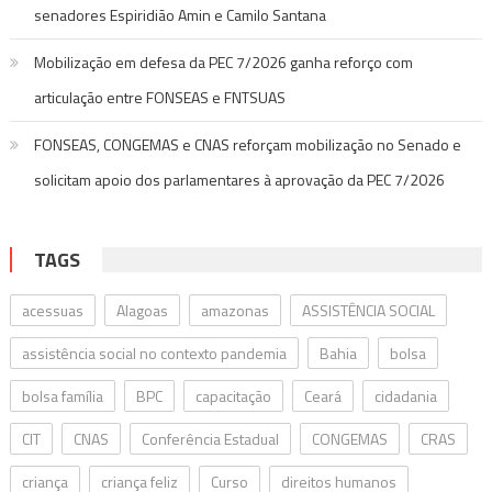
senadores Espiridião Amin e Camilo Santana
Mobilização em defesa da PEC 7/2026 ganha reforço com
articulação entre FONSEAS e FNTSUAS
FONSEAS, CONGEMAS e CNAS reforçam mobilização no Senado e
solicitam apoio dos parlamentares à aprovação da PEC 7/2026
TAGS
acessuas
Alagoas
amazonas
ASSISTÊNCIA SOCIAL
assistência social no contexto pandemia
Bahia
bolsa
bolsa família
BPC
capacitação
Ceará
cidadania
CIT
CNAS
Conferência Estadual
CONGEMAS
CRAS
criança
criança feliz
Curso
direitos humanos