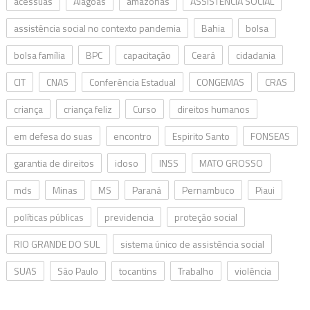
acessuas
Alagoas
amazonas
ASSISTÊNCIA SOCIAL
assistência social no contexto pandemia
Bahia
bolsa
bolsa família
BPC
capacitação
Ceará
cidadania
CIT
CNAS
Conferência Estadual
CONGEMAS
CRAS
criança
criança feliz
Curso
direitos humanos
em defesa do suas
encontro
Espirito Santo
FONSEAS
garantia de direitos
idoso
INSS
MATO GROSSO
mds
Minas
MS
Paraná
Pernambuco
Piaui
políticas públicas
previdencia
proteção social
RIO GRANDE DO SUL
sistema único de assistência social
SUAS
São Paulo
tocantins
Trabalho
violência