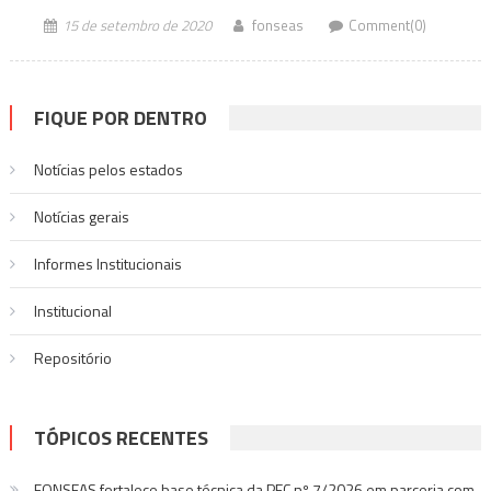
15 de setembro de 2020
fonseas
Comment(0)
FIQUE POR DENTRO
Notícias pelos estados
Notí­cias gerais
Informes Institucionais
Institucional
Repositório
TÓPICOS RECENTES
FONSEAS fortalece base técnica da PEC nº 7/2026 em parceria com