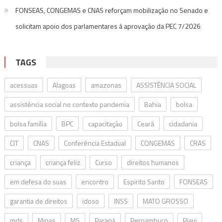
FONSEAS, CONGEMAS e CNAS reforçam mobilização no Senado e
solicitam apoio dos parlamentares à aprovação da PEC 7/2026
TAGS
acessuas
Alagoas
amazonas
ASSISTÊNCIA SOCIAL
assistência social no contexto pandemia
Bahia
bolsa
bolsa família
BPC
capacitação
Ceará
cidadania
CIT
CNAS
Conferência Estadual
CONGEMAS
CRAS
criança
criança feliz
Curso
direitos humanos
em defesa do suas
encontro
Espirito Santo
FONSEAS
garantia de direitos
idoso
INSS
MATO GROSSO
mds
Minas
MS
Paraná
Pernambuco
Piaui