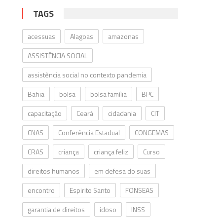
TAGS
acessuas
Alagoas
amazonas
ASSISTÊNCIA SOCIAL
assistência social no contexto pandemia
Bahia
bolsa
bolsa família
BPC
capacitação
Ceará
cidadania
CIT
CNAS
Conferência Estadual
CONGEMAS
CRAS
criança
criança feliz
Curso
direitos humanos
em defesa do suas
encontro
Espirito Santo
FONSEAS
garantia de direitos
idoso
INSS