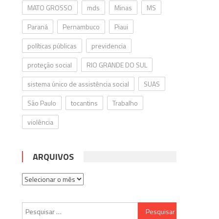
MATO GROSSO
mds
Minas
MS
Paraná
Pernambuco
Piaui
políticas públicas
previdencia
proteção social
RIO GRANDE DO SUL
sistema único de assistência social
SUAS
São Paulo
tocantins
Trabalho
violência
ARQUIVOS
Arquivos
Pesquisar