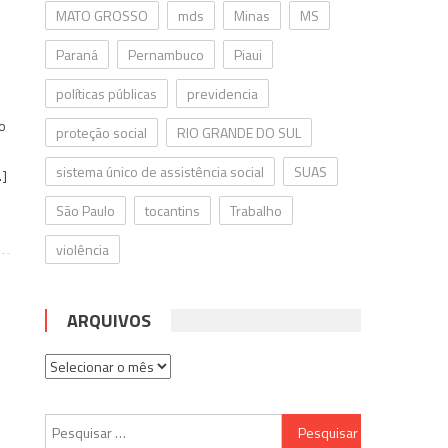
MATO GROSSO
mds
Minas
MS
Paraná
Pernambuco
Piaui
políticas públicas
previdencia
o
proteção social
RIO GRANDE DO SUL
sistema único de assistência social
SUAS
…]
São Paulo
tocantins
Trabalho
violência
ARQUIVOS
Arquivos
Pesquisar