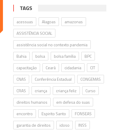
TAGS
acessuas
Alagoas
amazonas
ASSISTÊNCIA SOCIAL
assistência social no contexto pandemia
Bahia
bolsa
bolsa família
BPC
capacitação
Ceará
cidadania
CIT
CNAS
Conferência Estadual
CONGEMAS
CRAS
criança
criança feliz
Curso
direitos humanos
em defesa do suas
encontro
Espirito Santo
FONSEAS
garantia de direitos
idoso
INSS