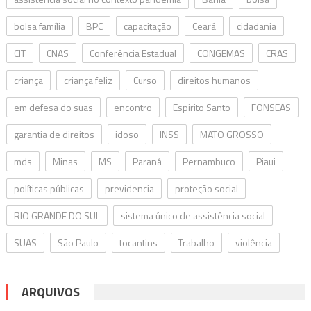
bolsa família
BPC
capacitação
Ceará
cidadania
CIT
CNAS
Conferência Estadual
CONGEMAS
CRAS
criança
criança feliz
Curso
direitos humanos
em defesa do suas
encontro
Espirito Santo
FONSEAS
garantia de direitos
idoso
INSS
MATO GROSSO
mds
Minas
MS
Paraná
Pernambuco
Piaui
políticas públicas
previdencia
proteção social
RIO GRANDE DO SUL
sistema único de assistência social
SUAS
São Paulo
tocantins
Trabalho
violência
ARQUIVOS