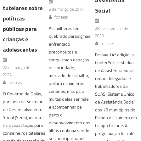
Assistência
tutelares sobre
8 de março de 2017
Social
fonseas
políticas
públicas para
As mulheres têm
28 de setembro de
2023
quebrado paradigmas,
crianças e
fonseas
enfrentado
adolescentes
preconceitos e
Em sua 14ª edição, a
conquistado espaços
Conferência Estadual
22 de março de
na sociedade,
de Assistência Social
2024
mercado de trabalho,
reúne delegados e
fonseas
política e inúmeros
trabalhadores do
cenários, mas para
O Governo de Goiás,
SUAS (Sistema Único
muitas delas ser mãe
por meio da Secretaria
de Assistência Social)
e acompanhar de
de Desenvolvimento
dos 79 municípios do
perto o
Social (Seds), iniciou
Estado na Uniderp em
desenvolvimento dos
na a capacitação para
Campo Grande. A
filhos continua sendo
conselheiros tutelares
programação foia até
seu principal papel.
e rede de proteção da