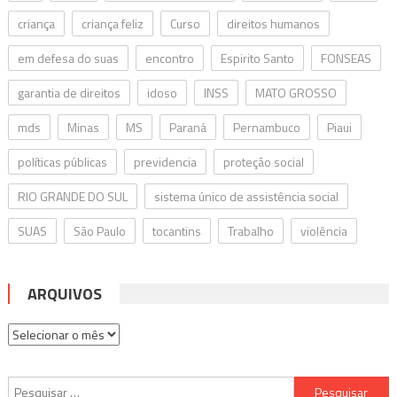
criança
criança feliz
Curso
direitos humanos
em defesa do suas
encontro
Espirito Santo
FONSEAS
garantia de direitos
idoso
INSS
MATO GROSSO
mds
Minas
MS
Paraná
Pernambuco
Piaui
políticas públicas
previdencia
proteção social
RIO GRANDE DO SUL
sistema único de assistência social
SUAS
São Paulo
tocantins
Trabalho
violência
ARQUIVOS
Arquivos
Pesquisar