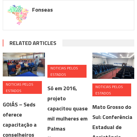
Fonseas
RELATED ARTICLES
NOTICIAS PELOS
ESTADOS
NOTICIAS PELOS
NOTICIAS PELOS
Só em 2016,
ESTADOS
ESTADOS
projeto
GOIÁS – Seds
Mato Grosso do
capacitou quase
oferece
Sul: Conferência
mil mulheres em
capacitação a
Estadual de
Palmas
conselheiros