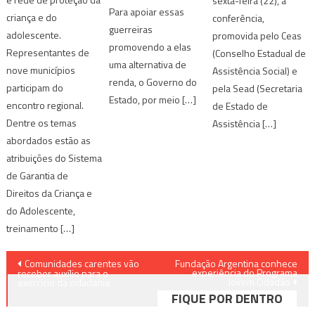
sexta-feira (22), a
Para apoiar essas
criança e do
conferência,
guerreiras
adolescente.
promovida pelo Ceas
promovendo a elas
Representantes de
(Conselho Estadual de
uma alternativa de
nove municípios
Assistência Social) e
renda, o Governo do
participam do
pela Sead (Secretaria
Estado, por meio […]
encontro regional.
de Estado de
Dentre os temas
Assistência […]
abordados estão as
atribuições do Sistema
de Garantia de
Direitos da Criança e
do Adolescente,
treinamento […]
Navegação
Comunidades carentes vão
Fundação Argentina conhece
experiência do Programa
receber auxílio ​para o
Jovem Cidadão
de
exercício da cidadania
FIQUE POR DENTRO