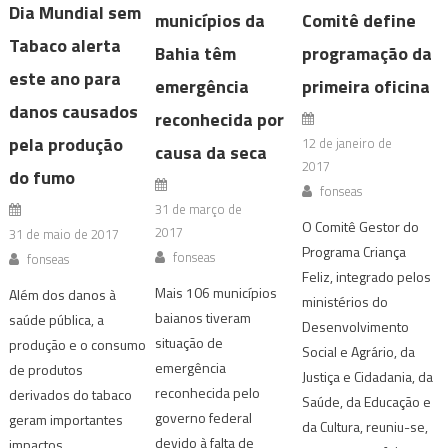
Dia Mundial sem
municípios da
Comitê define
Tabaco alerta
Bahia têm
programação da
este ano para
emergência
primeira oficina
danos causados
reconhecida por
pela produção
12 de janeiro de
causa da seca
2017
do fumo
fonseas
31 de março de
O Comitê Gestor do
2017
31 de maio de 2017
Programa Criança
fonseas
fonseas
Feliz, integrado pelos
Mais 106 municípios
Além dos danos à
ministérios do
baianos tiveram
saúde pública, a
Desenvolvimento
situação de
produção e o consumo
Social e Agrário, da
emergência
de produtos
Justiça e Cidadania, da
reconhecida pelo
derivados do tabaco
Saúde, da Educação e
governo federal
geram importantes
da Cultura, reuniu-se,
devido à falta de
impactos