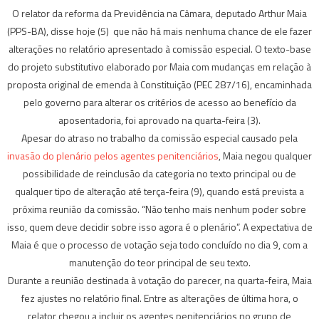
O relator da reforma da Previdência na Câmara, deputado Arthur Maia
(PPS-BA), disse hoje (5) que não há mais nenhuma chance de ele fazer
alterações no relatório apresentado à comissão especial. O texto-base
do projeto substitutivo elaborado por Maia com mudanças em relação à
proposta original de emenda à Constituição (PEC 287/16), encaminhada
pelo governo para alterar os critérios de acesso ao benefício da
aposentadoria, foi aprovado na quarta-feira (3).
Apesar do atraso no trabalho da comissão especial causado pela
invasão do plenário pelos agentes penitenciários
, Maia negou qualquer
possibilidade de reinclusão da categoria no texto principal ou de
qualquer tipo de alteração até terça-feira (9), quando está prevista a
próxima reunião da comissão. “Não tenho mais nenhum poder sobre
isso, quem deve decidir sobre isso agora é o plenário”. A expectativa de
Maia é que o processo de votação seja todo concluído no dia 9, com a
manutenção do teor principal de seu texto.
Durante a reunião destinada à votação do parecer, na quarta-feira, Maia
fez ajustes no relatório final. Entre as alterações de última hora, o
relator chegou a incluir os agentes penitenciários no grupo de