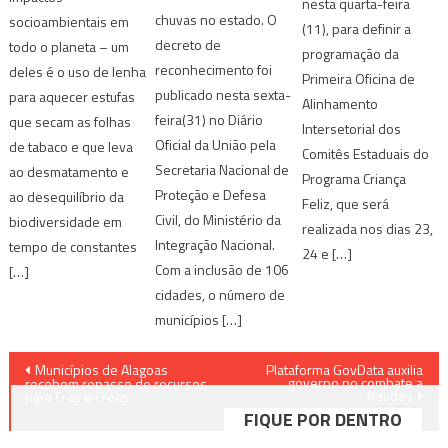
nesta quarta-feira
chuvas no estado. O
socioambientais em
(11), para definir a
decreto de
todo o planeta – um
programação da
reconhecimento foi
deles é o uso de lenha
Primeira Oficina de
publicado nesta sexta-
para aquecer estufas
Alinhamento
feira(31) no Diário
que secam as folhas
Intersetorial dos
Oficial da União pela
de tabaco e que leva
Comitês Estaduais do
Secretaria Nacional de
ao desmatamento e
Programa Criança
Proteção e Defesa
ao desequilíbrio da
Feliz, que será
Civil, do Ministério da
biodiversidade em
realizada nos dias 23,
Integração Nacional.
tempo de constantes
24 e […]
Com a inclusão de 106
[…]
cidades, o número de
municípios […]
Navegação
Municípios de Alagoas
Plataforma GovData auxilia
governo no combate a
recebem repasse de recursos
fraudes
de
para Cras e Creas
FIQUE POR DENTRO