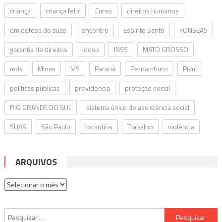
criança
criança feliz
Curso
direitos humanos
em defesa do suas
encontro
Espirito Santo
FONSEAS
garantia de direitos
idoso
INSS
MATO GROSSO
mds
Minas
MS
Paraná
Pernambuco
Piaui
políticas públicas
previdencia
proteção social
RIO GRANDE DO SUL
sistema único de assistência social
SUAS
São Paulo
tocantins
Trabalho
violência
ARQUIVOS
Arquivos
Pesquisar