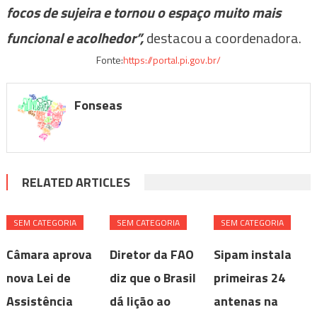
focos de sujeira e tornou o espaço muito mais
funcional e acolhedor”,
destacou a coordenadora.
Fonte:
https://portal.pi.gov.br/
Fonseas
RELATED ARTICLES
SEM CATEGORIA
SEM CATEGORIA
SEM CATEGORIA
Câmara aprova
Diretor da FAO
Sipam instala
nova Lei de
diz que o Brasil
primeiras 24
Assistência
dá lição ao
antenas na