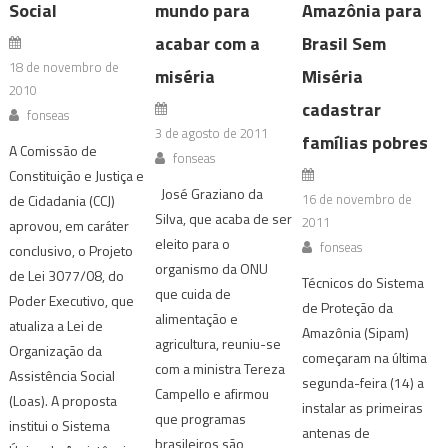
Social
mundo para
Amazônia para
acabar com a
Brasil Sem
18 de novembro de
miséria
Miséria
2010
cadastrar
fonseas
3 de agosto de 2011
famílias pobres
A Comissão de
fonseas
Constituição e Justiça e
José Graziano da
16 de novembro de
de Cidadania (CCJ)
Silva, que acaba de ser
2011
aprovou, em caráter
eleito para o
fonseas
conclusivo, o Projeto
organismo da ONU
de Lei 3077/08, do
Técnicos do Sistema
que cuida de
Poder Executivo, que
de Proteção da
alimentação e
atualiza a Lei de
Amazônia (Sipam)
agricultura, reuniu-se
Organização da
começaram na última
com a ministra Tereza
Assistência Social
segunda-feira (14) a
Campello e afirmou
(Loas). A proposta
instalar as primeiras
que programas
institui o Sistema
antenas de
brasileiros são