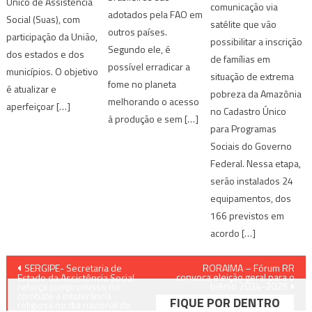
Único de Assistência
comunicação via
adotados pela FAO em
Social (Suas), com
satélite que vão
outros países.
participação da União,
possibilitar a inscrição
Segundo ele, é
dos estados e dos
de famílias em
possível erradicar a
municípios. O objetivo
situação de extrema
fome no planeta
é atualizar e
pobreza da Amazônia
melhorando o acesso
aperfeiçoar […]
no Cadastro Único
à produção e sem […]
para Programas
Sociais do Governo
Federal. Nessa etapa,
serão instalados 24
equipamentos, dos
166 previstos em
acordo […]
Navegação
SERGIPE- Secretaria de
RORAIMA – Fórum RR
convoca eleição geral para o
Estado da Assistência Social
biênio 2024-2025
de
reforça compromisso no
combate à intolerância
FIQUE POR DENTRO
religiosa no dia nacional de