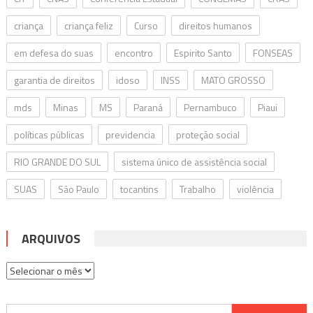
criança
criança feliz
Curso
direitos humanos
em defesa do suas
encontro
Espirito Santo
FONSEAS
garantia de direitos
idoso
INSS
MATO GROSSO
mds
Minas
MS
Paraná
Pernambuco
Piaui
políticas públicas
previdencia
proteção social
RIO GRANDE DO SUL
sistema único de assistência social
SUAS
São Paulo
tocantins
Trabalho
violência
ARQUIVOS
Arquivos
Pesquisar