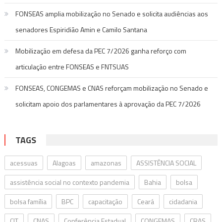
FONSEAS amplia mobilização no Senado e solicita audiências aos
senadores Espiridião Amin e Camilo Santana
Mobilização em defesa da PEC 7/2026 ganha reforço com
articulação entre FONSEAS e FNTSUAS
FONSEAS, CONGEMAS e CNAS reforçam mobilização no Senado e
solicitam apoio dos parlamentares à aprovação da PEC 7/2026
TAGS
acessuas
Alagoas
amazonas
ASSISTÊNCIA SOCIAL
assistência social no contexto pandemia
Bahia
bolsa
bolsa família
BPC
capacitação
Ceará
cidadania
CIT
CNAS
Conferência Estadual
CONGEMAS
CRAS