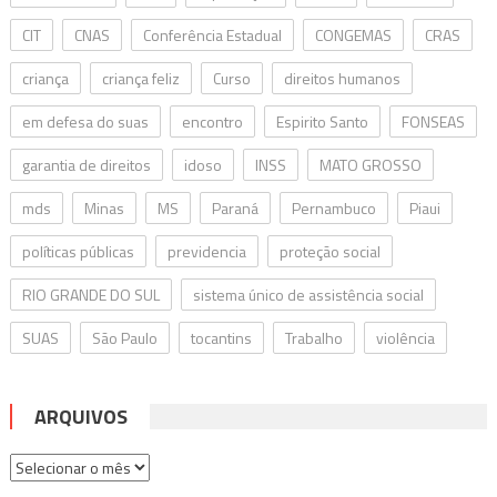
CIT
CNAS
Conferência Estadual
CONGEMAS
CRAS
criança
criança feliz
Curso
direitos humanos
em defesa do suas
encontro
Espirito Santo
FONSEAS
garantia de direitos
idoso
INSS
MATO GROSSO
mds
Minas
MS
Paraná
Pernambuco
Piaui
políticas públicas
previdencia
proteção social
RIO GRANDE DO SUL
sistema único de assistência social
SUAS
São Paulo
tocantins
Trabalho
violência
ARQUIVOS
Arquivos