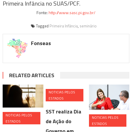
Primeira Infância no SUAS/PCF.
Fonte:
http://www.sasc.pi.gov.br/
Tagged
Primeira Infância
,
seminário
Fonseas
RELATED ARTICLES
NOTICIAS PELOS
ESTADOS
SST realiza Dia
NOTICIAS PELOS
NOTICIAS PELOS
de Ação do
ESTADOS
ESTADOS
Governo em