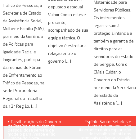
Maternidade para
Tráfico de Pessoas, a
deputado estadual
Servidoras Públicas.
Secretaria de Estado
Valmir Comin esteve
Os instrumentos
da Assistência Social,
presente,
legais visam à
Mulher e Família (SAS),
acompanhado de sua
proteção à infância e
por meio da Gerência
equipe técnica. O
também a garantia de
de Políticas para
objetivo é estreitar a
direitos para as
Igualdade Racial e
relação entre o
servidoras do Estado
Imigrantes, participa
governo […]
de Sergipe. Com o
da reunião do Fórum
CMais Cuidar, o
de Enfrentamento ao
Governo do Estado,
Tráfico de Pessoas, na
por meio da Secretaria
sede Procuradoria
de Estado da
Regional do Trabalho
Assistência […]
da 12ª Região. […]
Navegação
Paraíba: ações do Governo
Espírito Santo: Setades e
Ceturb promovem ação
da Paraíba que cuidam da
itinerante contra exploração
de
pessoa idosa servem de
do trabalho infantil nos
modelo para Amapá e Rio
terminais de Itaparica e Vila
Grande do Norte