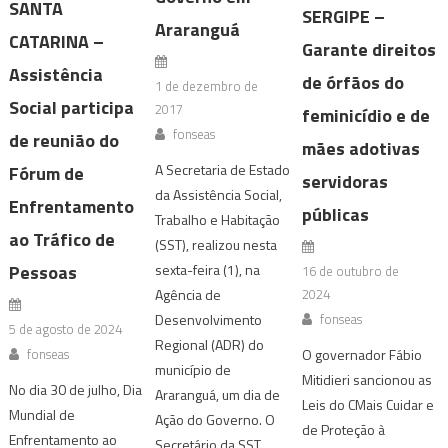
SANTA
SERGIPE –
Araranguá
CATARINA –
Garante direitos
Assistência
de órfãos do
1 de dezembro de
Social participa
2017
feminicídio e de
fonseas
de reunião do
mães adotivas
A Secretaria de Estado
Fórum de
servidoras
da Assistência Social,
Enfrentamento
públicas
Trabalho e Habitação
ao Tráfico de
(SST), realizou nesta
Pessoas
sexta-feira (1), na
16 de outubro de
2024
Agência de
fonseas
Desenvolvimento
5 de agosto de 2024
Regional (ADR) do
fonseas
O governador Fábio
município de
Mitidieri sancionou as
No dia 30 de julho, Dia
Araranguá, um dia de
Leis do CMais Cuidar e
Mundial de
Ação do Governo. O
de Proteção à
Enfrentamento ao
Secretário da SST,