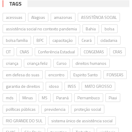
TAGS
acessuas
Alagoas
amazonas
ASSISTÊNCIA SOCIAL
assistência social no contexto pandemia
Bahia
bolsa
bolsa família
BPC
capacitação
Ceará
cidadania
CIT
CNAS
Conferência Estadual
CONGEMAS
CRAS
criança
criança feliz
Curso
direitos humanos
em defesa do suas
encontro
Espirito Santo
FONSEAS
garantia de direitos
idoso
INSS
MATO GROSSO
mds
Minas
MS
Paraná
Pernambuco
Piaui
políticas públicas
previdencia
proteção social
RIO GRANDE DO SUL
sistema único de assistência social