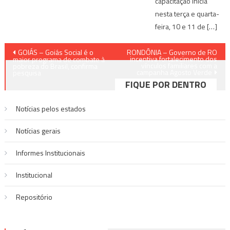
capacitação inicia
nesta terça e quarta-
feira, 10 e 11 de […]
Navegação
GOIÁS – Goiás Social é o
RONDÔNIA – Governo de RO
incentiva fortalecimento dos
maior programa de combate à
vínculos familiares com a
de
pobreza do Brasil, confirma
campanha Agosto Verde
pesquisa
FIQUE POR DENTRO
Post
Notícias pelos estados
Notí­cias gerais
Informes Institucionais
Institucional
Repositório