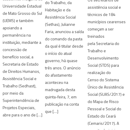
do Trabalho, da
Universidade Estadual
assistência social e
Habitação e da
de Mato Grosso do Sul
técnicos de 184
Assistência Social
(UEMS) e também
municípios cearenses
(Sethas), Julianne
apoiando a
começam a ser
Faria, anunciou a saída
permanência na
treinados
do comando da pasta
instituição, mediante a
pela Secretaria do
da qual é titular desde
concessão de
Trabalho e
o início do atual
benefício social, a
Desenvolvimento
governo, há quase
Secretaria de Estado
Social (STDS) para
três anos. O anúncio
de Direitos Humanos,
realização do
do afastamento
Assistência Social e
Censo do Sistema
aconteceu na
Trabalho (Sedhast),
Único de Assistência
madrugada desta
por meio da
Social (SUAS/2017) e
quinta-feira, 7, em
Superintendência de
do Mapa de Risco
publicação na conta
Projetos Especiais,
Pessoal e Social do
que […]
abre para o ano de […]
Estado do Ceará
(Cemaris/2017). A