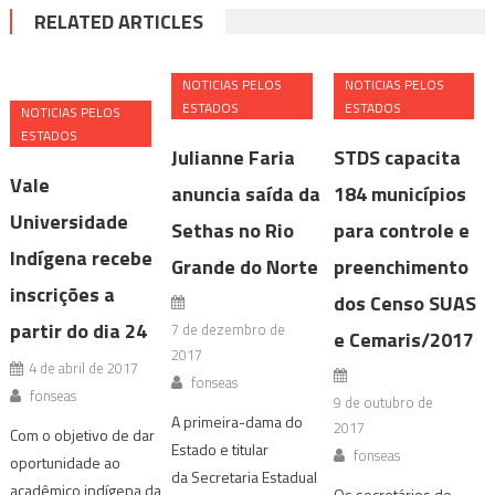
RELATED ARTICLES
NOTICIAS PELOS
NOTICIAS PELOS
ESTADOS
ESTADOS
NOTICIAS PELOS
ESTADOS
Julianne Faria
STDS capacita
Vale
anuncia saída da
184 municípios
Universidade
Sethas no Rio
para controle e
Indígena recebe
Grande do Norte
preenchimento
inscrições a
dos Censo SUAS
partir do dia 24
7 de dezembro de
e Cemaris/2017
2017
4 de abril de 2017
fonseas
fonseas
9 de outubro de
A primeira-dama do
2017
Com o objetivo de dar
Estado e titular
fonseas
oportunidade ao
da Secretaria Estadual
acadêmico indígena da
Os secretários de