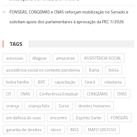
FONSEAS, CONGEMAS e CNAS reforçam mobilização no Senado e
solicitam apoio dos parlamentares à aprovação da PEC 7/2026
TAGS
acessuas
Alagoas
amazonas
ASSISTÊNCIA SOCIAL
assistência social no contexto pandemia
Bahia
bolsa
bolsa família
BPC
capacitação
Ceará
cidadania
CIT
CNAS
Conferência Estadual
CONGEMAS
CRAS
criança
criança feliz
Curso
direitos humanos
em defesa do suas
encontro
Espirito Santo
FONSEAS
garantia de direitos
idoso
INSS
MATO GROSSO