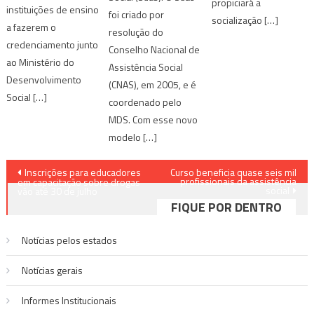
propiciará a
instituições de ensino
foi criado por
socialização […]
a fazerem o
resolução do
credenciamento junto
Conselho Nacional de
ao Ministério do
Assistência Social
Desenvolvimento
(CNAS), em 2005, e é
Social […]
coordenado pelo
MDS. Com esse novo
modelo […]
Navegação
Inscrições para educadores
Curso beneficia quase seis mil
profissionais da assistência
em capacitação sobre drogas
social
de
vão até 30 de julho
FIQUE POR DENTRO
Post
Notícias pelos estados
Notí­cias gerais
Informes Institucionais