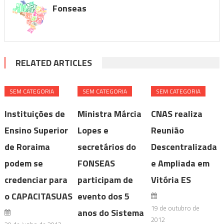
Fonseas
RELATED ARTICLES
SEM CATEGORIA
SEM CATEGORIA
SEM CATEGORIA
Instituições de
Ministra Márcia
CNAS realiza
Ensino Superior
Lopes e
Reunião
de Roraima
secretários do
Descentralizada
podem se
FONSEAS
e Ampliada em
credenciar para
participam de
Vitória ES
o CAPACITASUAS
evento dos 5
19 de outubro de
anos do Sistema
2012