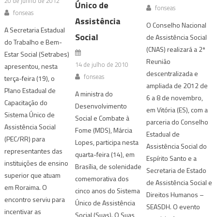
20 de junho de 2012
Único de
fonseas
fonseas
Assistência
O Conselho Nacional
A Secretaria Estadual
Social
de Assistência Social
do Trabalho e Bem-
(CNAS) realizará a 2ª
Estar Social (Setrabes)
Reunião
14 de julho de 2010
apresentou, nesta
descentralizada e
fonseas
terça-feira (19), o
ampliada de 2012 de
Plano Estadual de
A ministra do
6 a 8 de novembro,
Capacitação do
Desenvolvimento
em Vitória (ES), com a
Sistema Único de
Social e Combate à
parceria do Conselho
Assistência Social
Fome (MDS), Márcia
Estadual de
(PEC/RR) para
Lopes, participa nesta
Assistência Social do
representantes das
quarta-feira (14), em
Espírito Santo e a
instituições de ensino
Brasília, de solenidade
Secretaria de Estado
superior que atuam
comemorativa dos
de Assistência Social e
em Roraima. O
cinco anos do Sistema
Direitos Humanos –
encontro serviu para
Único de Assistência
SEASDH. O evento
incentivar as
Social (Suas). O Suas