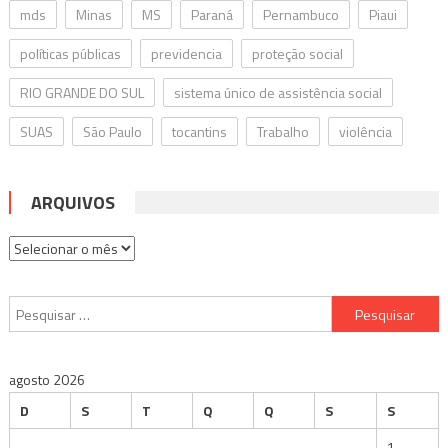
mds
Minas
MS
Paraná
Pernambuco
Piaui
políticas públicas
previdencia
proteção social
RIO GRANDE DO SUL
sistema único de assistência social
SUAS
São Paulo
tocantins
Trabalho
violência
ARQUIVOS
Arquivos
Pesquisar
por:
agosto 2026
D
S
T
Q
Q
S
S
1