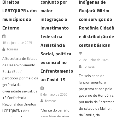
Direitos
conjunto por
indígenas de
LGBTQIAPN+ dos
maior
Guajará-Mirim
municípios do
integração e
com serviços do
Entorno
investimento
Rondônia Cidadã
federal na
e distribuição de
18 de junho de 2025
Assistência
cestas básicas
fonseas
Social, política
A Secretaria de Estado
20 de junho de 2025
essencial no
de Desenvolvimento
fonseas
Enfrentamento
Social (Seds)
Em seis anos de
participou, por meio da
ao Covid-19
funcionamento, o
gerência da
programa criado pelo
diversidade sexual, da
9 de maio de 2020
governo de Rondônia,
1° Conferência
fonseas
por meio da Secretaria
Regional dos Direitos
de Estado da Mulher,
“Diante do cenário
LGBTQIAPN+ dos
da Família, da
dramático de crise