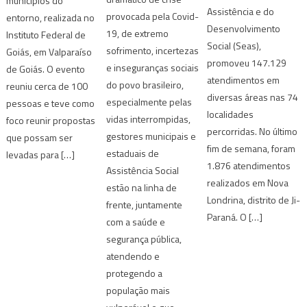
municípios do
Assistência e do
provocada pela Covid-
entorno, realizada no
Desenvolvimento
19, de extremo
Instituto Federal de
Social (Seas),
sofrimento, incertezas
Goiás, em Valparaíso
promoveu 147.129
e inseguranças sociais
de Goiás. O evento
atendimentos em
do povo brasileiro,
reuniu cerca de 100
diversas áreas nas 74
especialmente pelas
pessoas e teve como
localidades
vidas interrompidas,
foco reunir propostas
percorridas. No último
gestores municipais e
que possam ser
fim de semana, foram
estaduais de
levadas para […]
1.876 atendimentos
Assistência Social
realizados em Nova
estão na linha de
Londrina, distrito de Ji-
frente, juntamente
Paraná. O […]
com a saúde e
segurança pública,
atendendo e
protegendo a
população mais