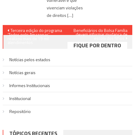
vulnerável e que
vivenciam violações
de direitos […]
Navegação
Terceira edição do programa
Beneficiários do Bolsa Família
devem informar mudança de
‘Todos pelo Amazonas’
escola dos filhos
de
realizou mais de 19 mil
atendimentos
FIQUE POR DENTRO
Post
Notícias pelos estados
Notí­cias gerais
Informes Institucionais
Institucional
Repositório
TÓPICOS RECENTES