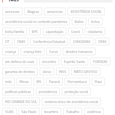
acessuas
Alagoas
amazonas
ASSISTÊNCIA SOCIAL
assistência social no contexto pandemia
Bahia
bolsa
bolsa família
BPC
capacitação
Ceará
cidadania
CIT
CNAS
Conferência Estadual
CONGEMAS
CRAS
criança
criança feliz
Curso
direitos humanos
em defesa do suas
encontro
Espirito Santo
FONSEAS
garantia de direitos
idoso
INSS
MATO GROSSO
mds
Minas
MS
Paraná
Pernambuco
Piaui
políticas públicas
previdencia
proteção social
RIO GRANDE DO SUL
sistema único de assistência social
SUAS
São Paulo
tocantins
Trabalho
violência