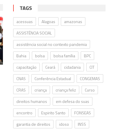
TAGS
acessuas
Alagoas
amazonas
ASSISTÊNCIA SOCIAL
assistência social no contexto pandemia
Bahia
bolsa
bolsa família
BPC
capacitação
Ceará
cidadania
CIT
CNAS
Conferência Estadual
CONGEMAS
CRAS
criança
criança feliz
Curso
direitos humanos
em defesa do suas
encontro
Espirito Santo
FONSEAS
o
garantia de direitos
idoso
INSS