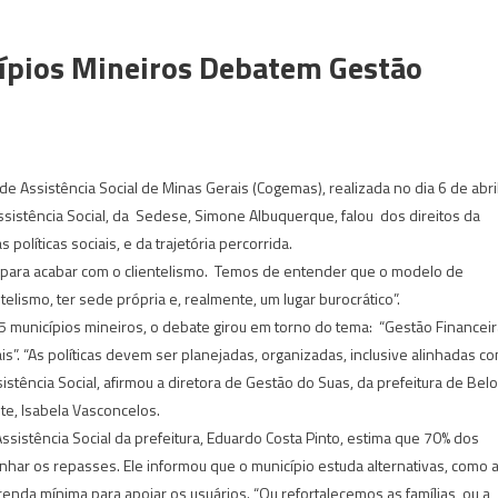
cípios Mineiros Debatem Gestão
 Assistência Social de Minas Gerais (Cogemas), realizada no dia 6 de abril
sistência Social, da Sedese, Simone Albuquerque, falou dos direitos da
olíticas sociais, e da trajetória percorrida.
 para acabar com o clientelismo. Temos de entender que o modelo de
elismo, ter sede própria e, realmente, um lugar burocrático”.
5 municípios mineiros, o debate girou em torno do tema: “Gestão Financeir
”. “As políticas devem ser planejadas, organizadas, inclusive alinhadas c
istência Social, afirmou a diretora de Gestão do Suas, da prefeitura de Belo
te, Isabela Vasconcelos.
sistência Social da prefeitura, Eduardo Costa Pinto, estima que 70% dos
har os repasses. Ele informou que o município estuda alternativas, como 
da mínima para apoiar os usuários. “Ou refortalecemos as famílias, ou a