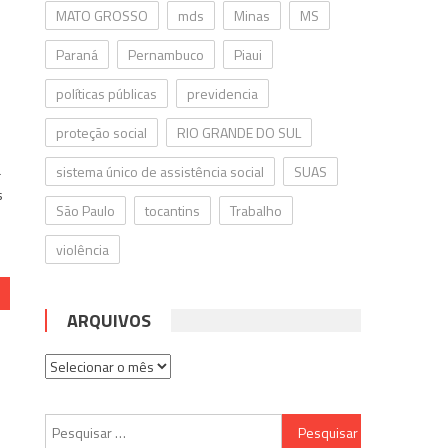
MATO GROSSO
mds
Minas
MS
Paraná
Pernambuco
Piaui
políticas públicas
previdencia
proteção social
RIO GRANDE DO SUL
a
sistema único de assistência social
SUAS
s
São Paulo
tocantins
Trabalho
a
violência
ARQUIVOS
Arquivos
Pesquisar