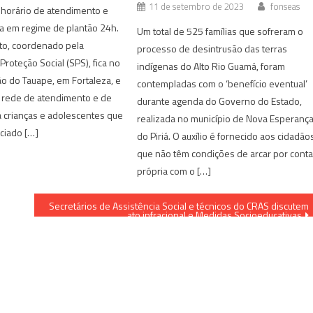
11 de setembro de 2023
fonseas
 horário de atendimento e
a em regime de plantão 24h.
Um total de 525 famílias que sofreram o
o, coordenado pela
processo de desintrusão das terras
Proteção Social (SPS), fica no
indígenas do Alto Rio Guamá, foram
ão do Tauape, em Fortaleza, e
contempladas com o ‘benefício eventual’
 rede de atendimento e de
durante agenda do Governo do Estado,
 crianças e adolescentes que
realizada no município de Nova Esperanç
ciado […]
do Piriá. O auxílio é fornecido aos cidadão
que não têm condições de arcar por cont
própria com o […]
Secretários de Assistência Social e técnicos do CRAS discutem
ato infracional e Medidas Socioeducativas