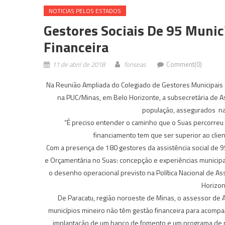
NOTICIAS PELOS ESTADOS
Gestores Sociais De 95 Muni
Financeira
11 de abril de 2018
fonseas
Comment(0)
Na Reunião Ampliada do Colegiado de Gestores Municipais de
na PUC/Minas, em Belo Horizonte, a subsecretária de As
população, assegurados nas p
“É preciso entender o caminho que o Suas percorreu
financiamento tem que ser superior ao client
Com a presença de 180 gestores da assistência social de 9
e Orçamentária no Suas: concepção e experiências municipais
o desenho operacional previsto na Política Nacional de Ass
Horizon
De Paracatu, região noroeste de Minas, o assessor de As
municípios mineiro não têm gestão financeira para acompan
implantação de um banco de fomento e um programa de ren