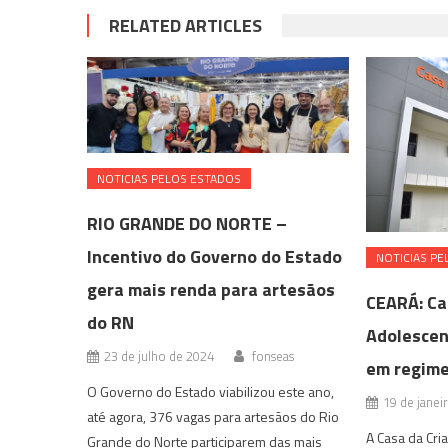
RELATED ARTICLES
NOTICIAS PELOS ESTADOS
RIO GRANDE DO NORTE –
Incentivo do Governo do Estado
NOTICIAS PE
gera mais renda para artesãos
CEARÁ: Ca
do RN
Adolescen
23 de julho de 2024
fonseas
em regime
O Governo do Estado viabilizou este ano,
19 de janei
até agora, 376 vagas para artesãos do Rio
A Casa da Cri
Grande do Norte participarem das mais