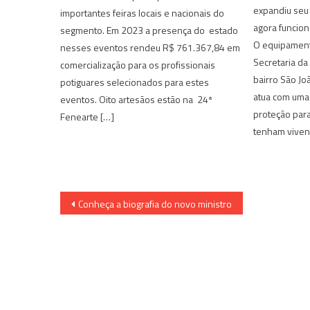
expandiu seu
importantes feiras locais e nacionais do
agora funcion
segmento. Em 2023 a presença do estado
O equipament
nesses eventos rendeu R$ 761.367,84 em
Secretaria da 
comercialização para os profissionais
bairro São Jo
potiguares selecionados para estes
atua com uma
eventos. Oito artesãos estão na 24ª
proteção para
Fenearte […]
tenham viven
Navegação
Conheça a biografia do novo ministro
de
Post