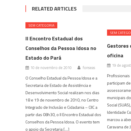
RELATED ARTICLES
SEM CATEGORIA
SEM CATEGO
II Encontro Estadual dos
Gestores 
Conselhos da Pessoa Idosa no
oficina
Estado do Pará
19 de agos
10 de novembro de 2010
fonseas
Profissionais
O Conselho Estadual da Pessoa Idosa e a
participam de
Secretaria de Estado de Assistência e
assessoramen
Desenvolvimento Social realizam nos dias
municipais do
18 e 19 de novembro de 2010, no Centro
Social (SUAS)
Integrado de Inclusão e Cidadania – CIIC a
Identidade C
partir das 08h30, o II Encontro Estadual dos
marcou a aber
Conselhos da Pessoa Idosa. O evento tem
Caravana de J
o apoio da Secretaria […]