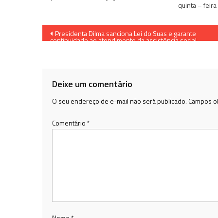
quinta – feira
Navegação
Presidenta Dilma sanciona Lei do Suas e garante
continuidade ao atendimento da assistência social
de
Post
Deixe um comentário
O seu endereço de e-mail não será publicado.
Campos ob
Comentário
*
Nome
*