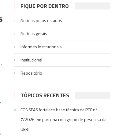
FIQUE POR DENTRO
s
Notícias pelos estados
Notí­cias gerais
Informes Institucionais
Institucional
e
Repositório
o
TÓPICOS RECENTES
e
FONSEAS fortalece base técnica da PEC nº
7/2026 em parceria com grupo de pesquisa da
UERJ
s