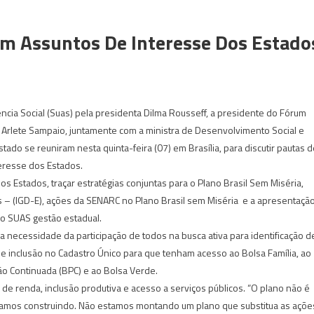
em Assuntos De Interesse Dos Estado
ncia Social (Suas) pela presidenta Dilma Rousseff, a presidente do Fórum
, Arlete Sampaio, juntamente com a ministra de Desenvolvimento Social e
ado se reuniram nesta quinta-feira (07) em Brasília, para discutir pautas d
eresse dos Estados.
dos Estados, traçar estratégias conjuntas para o Plano Brasil Sem Miséria,
s – (IGD-E), ações da SENARC no Plano Brasil sem Miséria e a apresentaçã
o SUAS gestão estadual.
 a necessidade da participação de todos na busca ativa para identificação d
 e inclusão no Cadastro Único para que tenham acesso ao Bolsa Família, ao
ão Continuada (BPC) e ao Bolsa Verde.
a de renda, inclusão produtiva e acesso a serviços públicos. “O plano não é
stamos construindo. Não estamos montando um plano que substitua as açõe