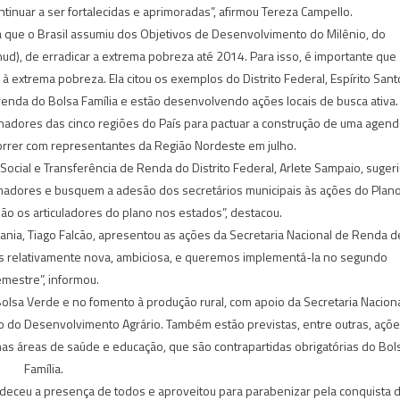
inuar a ser fortalecidas e aprimoradas”, afirmou Tereza Campello.
a que o Brasil assumiu dos Objetivos de Desenvolvimento do Milênio, do
), de erradicar a extrema pobreza até 2014. Para isso, é importante que
extrema pobreza. Ela citou os exemplos do Distrito Federal, Espírito Sant
enda do Bolsa Família e estão desenvolvendo ações locais de busca ativa.
nadores das cinco regiões do País para pactuar a construção de uma agend
orrer com representantes da Região Nordeste em julho.
cial e Transferência de Renda do Distrito Federal, Arlete Sampaio, sugeri
nadores e busquem a adesão dos secretários municipais às ações do Plan
são os articuladores do plano nos estados”, destacou.
ania, Tiago Falcão, apresentou as ações da Secretaria Nacional de Renda d
es relativamente nova, ambiciosa, e queremos implementá-la no segundo
mestre”, informou.
lsa Verde e no fomento à produção rural, com apoio da Secretaria Nacion
io do Desenvolvimento Agrário. Também estão previstas, entre outras, açõ
l nas áreas de saúde e educação, que são contrapartidas obrigatórias do Bol
Família.
radeceu a presença de todos e aproveitou para parabenizar pela conquista 