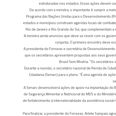
estruturadas nos estados. Essas ações devem cont
De acordo com a ministra, o importante é cumprir a met
Programa das Nações Unidas para o Desenvolvimento (Pnud
estados e municípios construam agendas locais de combate à 
Rio de Janeiro e Rio Grande do Sul, que complementam a r
A ministra ainda anunciou que deve se reunir com os gover
conjunta. O primeiro encontro deve oc
A presidenta do Fonseas e secretária de Desenvolvimento So
que os secretários apresentem propostas aos seus gover
Brasil Sem Miséria. “Os secretários 
Durante a reunião, o secretário nacional de Renda de Cidad
Cidadania (Senarc) para o plano. “É uma agenda de açõ
se
A Senarc desenvolverá ações de apoio na implantação do Bo
de Segurança Alimentar e Nutricional do MDS e do Ministér
de fortalecimento à intersetorialidade da assistência socia
Para finalizar, a presidente do Fonseas, Arlete Sampaio ag