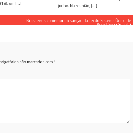
 (18), em […]
junho. Na reunião, […]
Brasileiros comemoram sanção da Lei do Sistema Único de
Assistência Social
rigatórios são marcados com
*