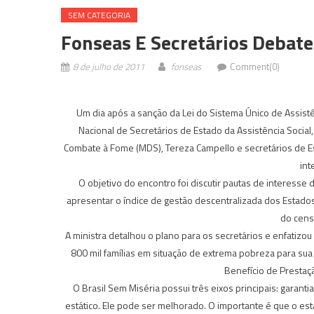
SEM CATEGORIA
Fonseas E Secretários Debat
8 de julho de 2011
fonseas
Comment(0)
Um dia após a sanção da Lei do Sistema Único de Assistê
Nacional de Secretários de Estado da Assistência Social
Combate à Fome (MDS), Tereza Campello e secretários de Est
int
O objetivo do encontro foi discutir pautas de interesse 
apresentar o índice de gestão descentralizada dos Estado
do cens
A ministra detalhou o plano para os secretários e enfatizou
800 mil famílias em situação de extrema pobreza para sua
Benefício de Prestaç
O Brasil Sem Miséria possui três eixos principais: garanti
estático. Ele pode ser melhorado. O importante é que o e