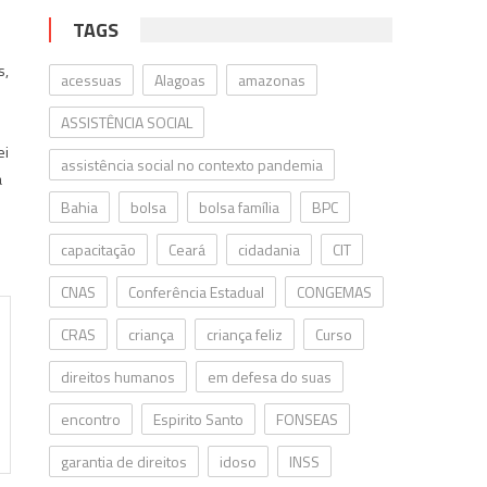
TAGS
s,
acessuas
Alagoas
amazonas
ASSISTÊNCIA SOCIAL
ei
assistência social no contexto pandemia
a
Bahia
bolsa
bolsa família
BPC
capacitação
Ceará
cidadania
CIT
CNAS
Conferência Estadual
CONGEMAS
CRAS
criança
criança feliz
Curso
direitos humanos
em defesa do suas
encontro
Espirito Santo
FONSEAS
garantia de direitos
idoso
INSS