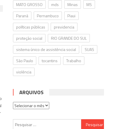
MATO GROSSO
mds
Minas
MS
Paraná
Pernambuco
Piaui
políticas públicas
previdencia
proteção social
RIO GRANDE DO SUL
sistema único de assistência social
SUAS
São Paulo
tocantins
Trabalho
violência
ARQUIVOS
o
Arquivos
l
r
Pesquisar
m