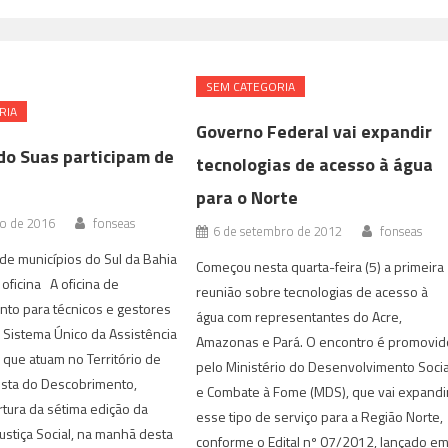
SEM CATEGORIA
RIA
Governo Federal vai expandir
do Suas participam de
tecnologias de acesso à água
para o Norte
to de 2016
fonseas
6 de setembro de 2012
fonseas
 de municípios do Sul da Bahia
Começou nesta quarta-feira (5) a primeira
 oficina A oficina de
reunião sobre tecnologias de acesso à
to para técnicos e gestores
água com representantes do Acre,
 Sistema Único da Assistência
Amazonas e Pará. O encontro é promovid
, que atuam no Território de
pelo Ministério do Desenvolvimento Socia
osta do Descobrimento,
e Combate à Fome (MDS), que vai expandi
tura da sétima edição da
esse tipo de serviço para a Região Norte,
ustiça Social, na manhã desta
conforme o Edital nº 07/2012, lançado e